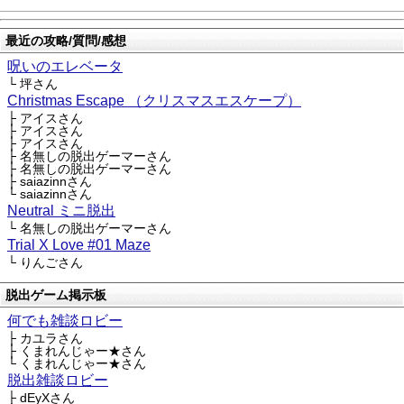
最近の攻略/質問/感想
呪いのエレベータ
└ 坪さん
Christmas Escape （クリスマスエスケープ）
├ アイスさん
├ アイスさん
├ アイスさん
├ 名無しの脱出ゲーマーさん
├ 名無しの脱出ゲーマーさん
├ saiazinnさん
└ saiazinnさん
Neutral ミニ脱出
└ 名無しの脱出ゲーマーさん
Trial X Love #01 Maze
└ りんごさん
脱出ゲーム掲示板
何でも雑談ロビー
├ カユラさん
├ くまれんじゃー★さん
└ くまれんじゃー★さん
脱出雑談ロビー
├ dEyXさん