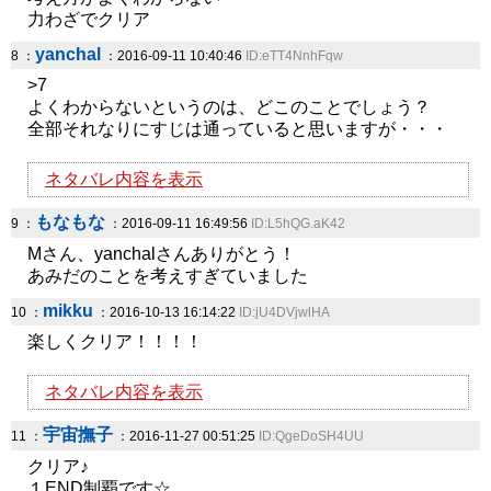
力わざでクリア
yanchal
8 ：
：2016-09-11 10:40:46
ID:eTT4NnhFqw
>7
よくわからないというのは、どこのことでしょう？
全部それなりにすじは通っていると思いますが・・・
ネタバレ内容を表示
もなもな
9 ：
：2016-09-11 16:49:56
ID:L5hQG.aK42
Mさん、yanchalさんありがとう！
あみだのことを考えすぎていました
mikku
10 ：
：2016-10-13 16:14:22
ID:jU4DVjwlHA
楽しくクリア！！！！
ネタバレ内容を表示
宇宙撫子
11 ：
：2016-11-27 00:51:25
ID:QgeDoSH4UU
クリア♪
１END制覇です☆