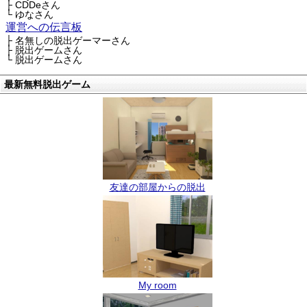
├ CDDeさん
└ ゆなさん
運営への伝言板
├ 名無しの脱出ゲーマーさん
├ 脱出ゲームさん
└ 脱出ゲームさん
最新無料脱出ゲーム
友達の部屋からの脱出
My room