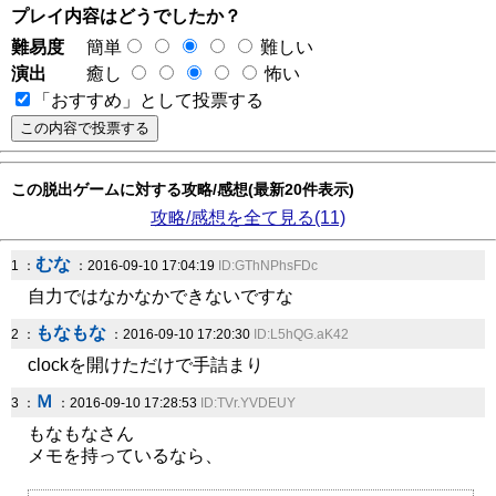
プレイ内容はどうでしたか？
難易度
簡単
難しい
演出
癒し
怖い
「おすすめ」として投票する
この脱出ゲームに対する攻略/感想(最新20件表示)
攻略/感想を全て見る(11)
むな
1 ：
：2016-09-10 17:04:19
ID:GThNPhsFDc
自力ではなかなかできないですな
もなもな
2 ：
：2016-09-10 17:20:30
ID:L5hQG.aK42
clockを開けただけで手詰まり
Ｍ
3 ：
：2016-09-10 17:28:53
ID:TVr.YVDEUY
もなもなさん
メモを持っているなら、