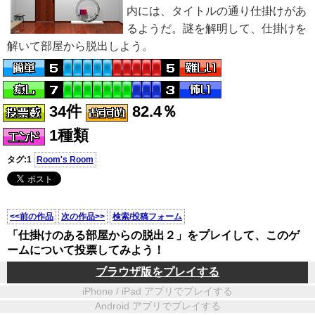
内には、タイトルの通り仕掛けがあ
るようだ。謎を解明して、仕掛けを
解いて部屋から脱出しよう。
34件
82.4％
1種類
タグ:1
Room's Room
<<前の作品
次の作品>>
検索/投稿フォーム
「仕掛けのある部屋からの脱出２」をプレイして、このゲ
ームについて投票してみよう！
ブラウザ版をプレイする
iPhone / iPad アプリでプレイする
Android アプリでプレイする