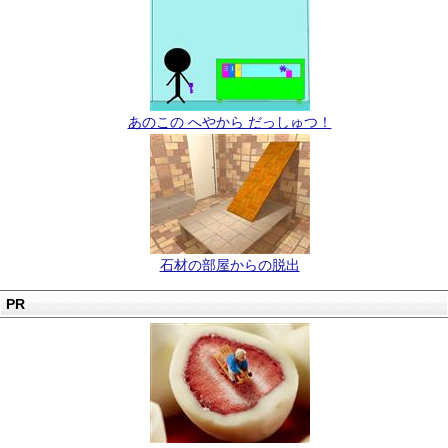
あのこの へやから だっしゅつ！
石材の部屋からの脱出
PR