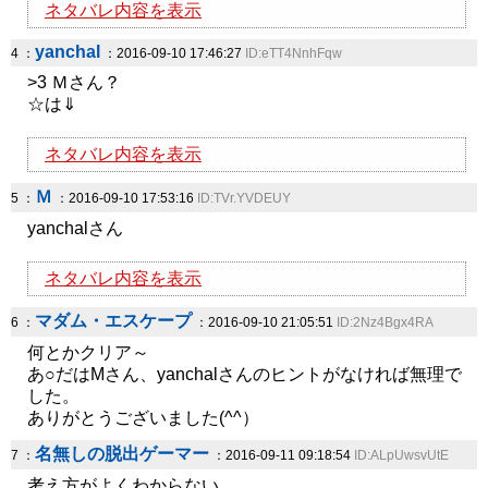
ネタバレ内容を表示
yanchal
4 ：
：2016-09-10 17:46:27
ID:eTT4NnhFqw
>3 Ｍさん？
☆は⇓
ネタバレ内容を表示
Ｍ
5 ：
：2016-09-10 17:53:16
ID:TVr.YVDEUY
yanchalさん
ネタバレ内容を表示
マダム・エスケープ
6 ：
：2016-09-10 21:05:51
ID:2Nz4Bgx4RA
何とかクリア～
あ○だはMさん、yanchalさんのヒントがなければ無理で
した。
ありがとうございました(^^）
名無しの脱出ゲーマー
7 ：
：2016-09-11 09:18:54
ID:ALpUwsvUtE
考え方がよくわからない