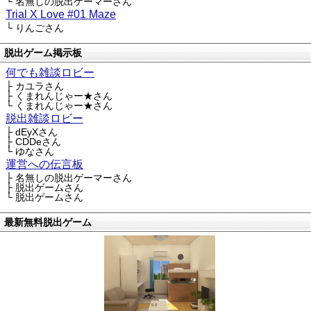
└ 名無しの脱出ゲーマーさん
Trial X Love #01 Maze
└ りんごさん
脱出ゲーム掲示板
何でも雑談ロビー
├ カユラさん
├ くまれんじゃー★さん
└ くまれんじゃー★さん
脱出雑談ロビー
├ dEyXさん
├ CDDeさん
└ ゆなさん
運営への伝言板
├ 名無しの脱出ゲーマーさん
├ 脱出ゲームさん
└ 脱出ゲームさん
最新無料脱出ゲーム