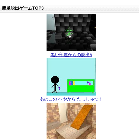
簡単脱出ゲームTOP3
黒い部屋からの脱出5
あのこの へやから だっしゅつ！