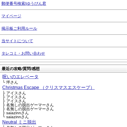
郵便番号検索|ゆうびん君
マイページ
掲示板ご利用ルール
当サイトについて
タレコミ・お問い合わせ
最近の攻略/質問/感想
呪いのエレベータ
└ 坪さん
Christmas Escape （クリスマスエスケープ）
├ アイスさん
├ アイスさん
├ アイスさん
├ 名無しの脱出ゲーマーさん
├ 名無しの脱出ゲーマーさん
├ saiazinnさん
└ saiazinnさん
Neutral ミニ脱出