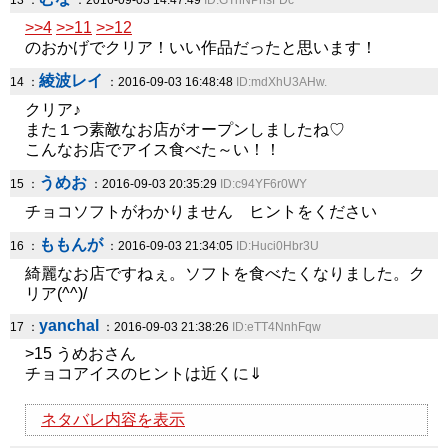
13 ：
：2016-09-03 14:47:49
ID:GThNPhsFDc
>>4
>>11
>>12
のおかげでクリア！いい作品だったと思います！
綾波レイ
14 ：
：2016-09-03 16:48:48
ID:mdXhU3AHw.
クリア♪
また１つ素敵なお店がオープンしましたね♡
こんなお店でアイス食べた～い！！
うめお
15 ：
：2016-09-03 20:35:29
ID:c94YF6r0WY
チョコソフトがわかりません ヒントをください
ももんが
16 ：
：2016-09-03 21:34:05
ID:Huci0Hbr3U
綺麗なお店ですねぇ。ソフトを食べたくなりました。ク
リア(^^)/
yanchal
17 ：
：2016-09-03 21:38:26
ID:eTT4NnhFqw
>15 うめおさん
チョコアイスのヒントは近くに⇓
ネタバレ内容を表示