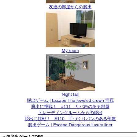
友達の部屋からの脱出
My room
Night fall
脱出ゲーム | Escape The jeweled crown 宝冠
脱出に挑戦！ #111 サバ缶のある部屋
トレーディングルームからの脱出
脱出に挑戦！ #110 手づくりパンのある部屋
脱出ゲーム | Escape Dangerous luxury liner
人気脱出ゲームTOP3