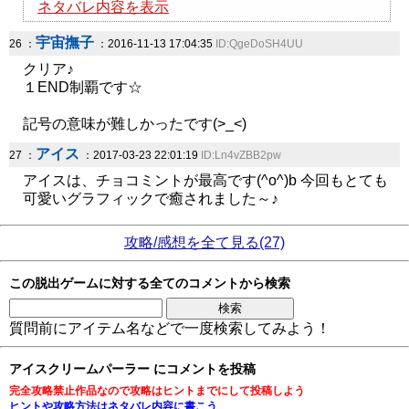
ネタバレ内容を表示
宇宙撫子
26 ：
：2016-11-13 17:04:35
ID:QgeDoSH4UU
クリア♪
１END制覇です☆
記号の意味が難しかったです(>_<)
アイス
27 ：
：2017-03-23 22:01:19
ID:Ln4vZBB2pw
アイスは、チョコミントが最高です(^o^)b 今回もとても
可愛いグラフィックで癒されました～♪
攻略/感想を全て見る(27)
この脱出ゲームに対する全てのコメントから検索
質問前にアイテム名などで一度検索してみよう！
アイスクリームパーラー にコメントを投稿
完全攻略禁止作品なので攻略はヒントまでにして投稿しよう
ヒントや攻略方法はネタバレ内容に書こう