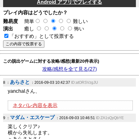
Android アプリでプレイする
プレイ内容はどうでしたか？
難易度
簡単
難しい
演出
癒し
怖い
「おすすめ」として投票する
この脱出ゲームに対する攻略/感想(最新20件表示)
攻略/感想を全て見る(27)
あらさと
8 ：
：2016-09-03 10:42:37
ID:atORSVzgJU
yanchalさん、
ネタバレ内容を表示
マダム・エスケープ
9 ：
：2016-09-03 10:46:51
ID:ZA1sQyQbYE
楽しくクリア♪
横から失礼します。
＞あらさとさん