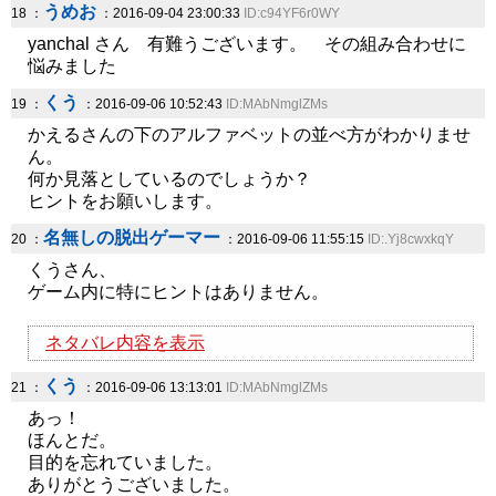
うめお
18 ：
：2016-09-04 23:00:33
ID:c94YF6r0WY
yanchal さん 有難うございます。 その組み合わせに
悩みました
くう
19 ：
：2016-09-06 10:52:43
ID:MAbNmglZMs
かえるさんの下のアルファベットの並べ方がわかりませ
ん。
何か見落としているのでしょうか？
ヒントをお願いします。
名無しの脱出ゲーマー
20 ：
：2016-09-06 11:55:15
ID:.Yj8cwxkqY
くうさん、
ゲーム内に特にヒントはありません。
ネタバレ内容を表示
くう
21 ：
：2016-09-06 13:13:01
ID:MAbNmglZMs
あっ！
ほんとだ。
目的を忘れていました。
ありがとうございました。