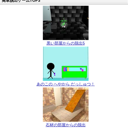
簡単脱出ゲームTOP3
黒い部屋からの脱出5
あのこの へやから だっしゅつ！
石材の部屋からの脱出