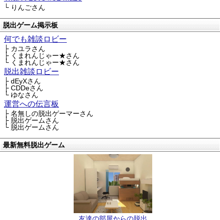
└ りんごさん
脱出ゲーム掲示板
何でも雑談ロビー
├ カユラさん
├ くまれんじゃー★さん
└ くまれんじゃー★さん
脱出雑談ロビー
├ dEyXさん
├ CDDeさん
└ ゆなさん
運営への伝言板
├ 名無しの脱出ゲーマーさん
├ 脱出ゲームさん
└ 脱出ゲームさん
最新無料脱出ゲーム
友達の部屋からの脱出