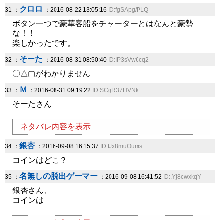
クロロ
31 ：
：2016-08-22 13:05:16
ID:fgSApg/PLQ
ボタン一つで豪華客船をチャーターとはなんと豪勢
な！！
楽しかったです。
そーた
32 ：
：2016-08-31 08:50:40
ID:IP3sVw6cq2
〇△▢がわかりません
Ｍ
33 ：
：2016-08-31 09:19:22
ID:SCgR37HVNk
そーたさん
ネタバレ内容を表示
銀杏
34 ：
：2016-09-08 16:15:37
ID:tJx8muOums
コインはどこ？
名無しの脱出ゲーマー
35 ：
：2016-09-08 16:41:52
ID:.Yj8cwxkqY
銀杏さん、
コインは