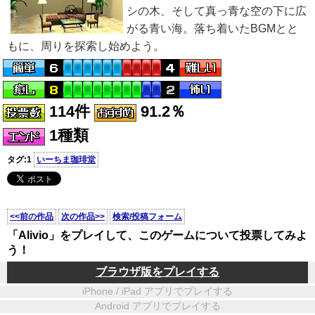
シの木、そして真っ青な空の下に広
がる青い海。落ち着いたBGMとと
もに、周りを探索し始めよう。
114件
91.2％
1種類
タグ:1
いーちま珈琲堂
<<前の作品
次の作品>>
検索/投稿フォーム
「Alivio」をプレイして、このゲームについて投票してみよ
う！
ブラウザ版をプレイする
iPhone / iPad アプリでプレイする
Android アプリでプレイする