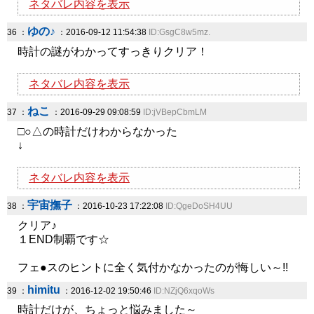
ネタバレ内容を表示
ゆの♪
36 ：
：2016-09-12 11:54:38
ID:GsgC8w5mz.
時計の謎がわかってすっきりクリア！
ネタバレ内容を表示
ねこ
37 ：
：2016-09-29 09:08:59
ID:jVBepCbmLM
□○△の時計だけわからなかった
↓
ネタバレ内容を表示
宇宙撫子
38 ：
：2016-10-23 17:22:08
ID:QgeDoSH4UU
クリア♪
１END制覇です☆
フェ●スのヒントに全く気付かなかったのが悔しい～!!
himitu
39 ：
：2016-12-02 19:50:46
ID:NZjQ6xqoWs
時計だけが、ちょっと悩みました～