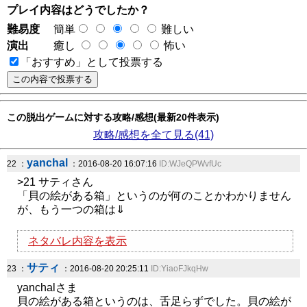
プレイ内容はどうでしたか？
難易度
簡単
難しい
演出
癒し
怖い
「おすすめ」として投票する
この脱出ゲームに対する攻略/感想(最新20件表示)
攻略/感想を全て見る(41)
yanchal
22 ：
：2016-08-20 16:07:16
ID:WJeQPWvfUc
>21 サティさん
「貝の絵がある箱」というのが何のことかわかりません
が、もう一つの箱は⇓
ネタバレ内容を表示
サティ
23 ：
：2016-08-20 20:25:11
ID:YiaoFJkqHw
yanchalさま
貝の絵がある箱というのは、舌足らずでした。貝の絵が