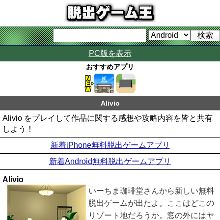
PC版を表示
おすすめアプリ
Alivio
Alivio をプレイして作品に関する感想や攻略内容を皆と共有
しよう！
新着iPhone無料脱出ゲームアプリ
新着Android無料脱出ゲームアプリ
Alivio
いーちま珈琲堂さんから新しい無料
脱出ゲームが出たよ。ここはどこの
リゾート地だろうか。窓の外にはヤ