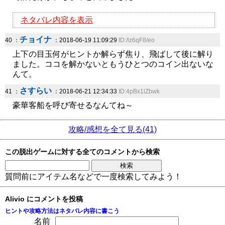
ネタバレ内容を表示
チョイナ
40 ：
：2018-06-19 11:09:29
ID:/lz6qF8/eo
上下の目玉何がヒントか解らず焦り、飛ばして後に解り
ました。ココを解かないともうひとつのコイン出ないな
んて。
さすらい
41 ：
：2018-06-21 12:34:33
ID:4pBx1lZbwk
豪華客船を呼び寄せるなんてね～
攻略/感想を全て見る(41)
この脱出ゲームに対する全てのコメントから検索
質問前にアイテム名などで一度検索してみよう！
Alivio にコメントを投稿
ヒントや攻略方法はネタバレ内容に書こう
名前