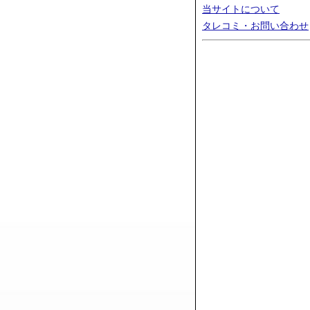
当サイトについて
タレコミ・お問い合わせ