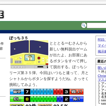
ぽっち３５
RS
とととるーむさんから
て作
マイ
容
新しい無料脱出ゲーム
掲示
が出たよ。お部屋にあ
るボタンをすべて押し
最近の
て脱出する。ぽっちシ
呪い
└ 坪
リーズ第３５弾。今回はいつもと違って、月と
Chri
シャトルからボタンを探すようだね。さっそく
マス
├ 
挑戦してみよう。
├ 
├ 
├ 
├ 
├ sa
└ sa