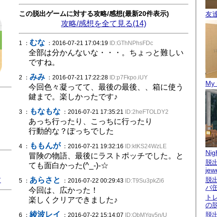
この脱出ゲームに対する攻略/感想(最新20件表示)
友
攻略/感想を全て見る(14)
むな
1 ：
：2016-07-21 17:04:19
ID:GThNPhsFDc
全部は分かんないな・・・。ちょっと難しい
ですね。
みみ
2 ：
：2016-07-21 17:22:28
ID:p7Fkpo.iUY
My 
今回色々凝ってて、最後の最後、、箱に使う
鍵まで。楽しかったです♪
もなもな
3 ：
：2016-07-21 17:35:21
ID:2heFTOLDY2
あっち行ったり、こっちに行ったり
行動的な？ぽっちでした
ももんが
4 ：
：2016-07-21 19:32:16
ID:ktKS24WzLE
Nigh
冒険の物語、最後にラストポッチでした。と
脱出
ても面白かった(^_-)-☆
jew
君
あらさと
脱
5 ：
：2016-07-22 00:29:43
ID:T9Su3pkZi6
バ
今回は、広かった！
ト
楽しくクリアできました♪
の
綾波レイ
脱
6 ：
：2016-07-22 15:14:07
ID:ObMYqv5n/U