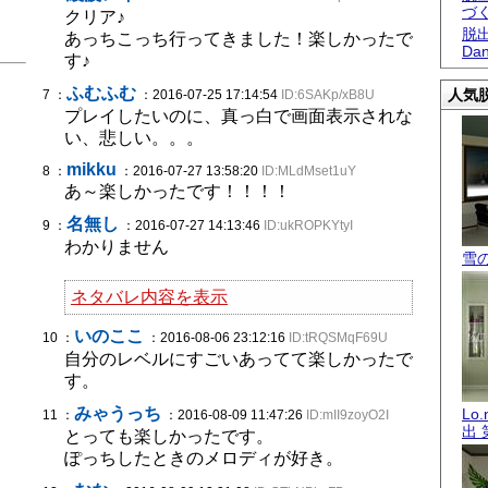
づ
クリア♪
脱出
あっちこっち行ってきました！楽しかったで
Dan
す♪
ふむふむ
人気脱
7 ：
：2016-07-25 17:14:54
ID:6SAKp/xB8U
プレイしたいのに、真っ白で画面表示されな
い、悲しい。。。
mikku
8 ：
：2016-07-27 13:58:20
ID:MLdMset1uY
あ～楽しかったです！！！！
名無し
9 ：
：2016-07-27 14:13:46
ID:ukROPKYtyI
わかりません
雪
ネタバレ内容を表示
いのここ
10 ：
：2016-08-06 23:12:16
ID:tRQSMqF69U
自分のレベルにすごいあってて楽しかったで
す。
みゃうっち
Lo
11 ：
：2016-08-09 11:47:26
ID:mII9zoyO2I
出 
とっても楽しかったです。
ぽっちしたときのメロディが好き。