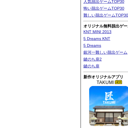
人気脱出ゲームTOP30
怖い脱出ゲームTOP30
難しい脱出ゲームTOP3
オリジナル無料脱出ゲー
KNT MINI 2013
5 Dreams KNT
5 Dreams
銀河一難しい脱出ゲーム
鍵のち扉2
鍵のち扉
新作オリジナルアプリ
TAKUMI