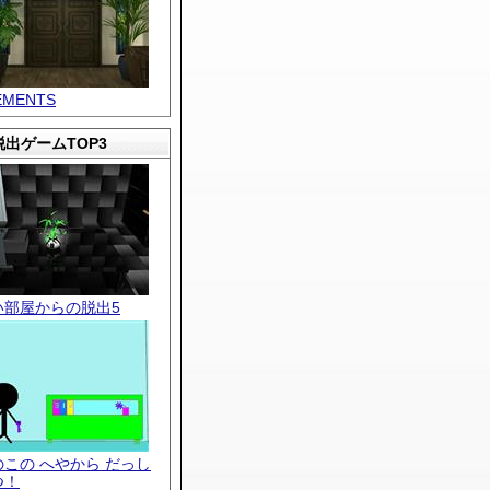
EMENTS
出ゲームTOP3
い部屋からの脱出5
のこの へやから だっし
つ！