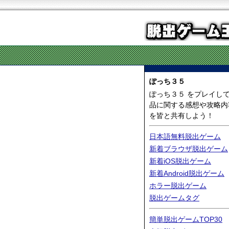
ぽっち３５
ぽっち３５ をプレイし
品に関する感想や攻略内
を皆と共有しよう！
日本語無料脱出ゲーム
新着ブラウザ脱出ゲーム
新着iOS脱出ゲーム
新着Android脱出ゲーム
ホラー脱出ゲーム
脱出ゲームタグ
簡単脱出ゲームTOP30