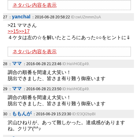
ネタバレ内容を表示
yanchal
27 ：
：2016-06-28 20:58:22
ID:cwUZmmm2uA
>21 ママさん
>>15
>>17
４ケタは左の☆を解いたところにあった○○をヒントに⇓
ネタバレ内容を表示
ママ
28 ：
：2016-06-28 21:23:46
ID:HaVHGEg49.
調合の順番を間違え大笑い！
脱出できました、皆さま有り難う御座います
ママ
29 ：
：2016-06-28 21:23:50
ID:HaVHGEg49.
調合の順番を間違え大笑い！
脱出できました、皆さま有り難う御座います
ももんが
30 ：
：2016-06-29 15:23:30
ID:f23Ql2bpBI
沢山ひねりが、あって難しかった。達成感があります
ね。クリア(^^♪