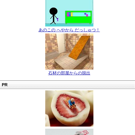
あのこの へやから だっしゅつ！
石材の部屋からの脱出
PR