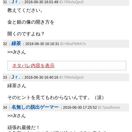
Jｒ.
31 ：
：2016-06-30 16:01:48
ID:7RfvAsQpc6
教えてください。
金と銀の像の開き方を
開くのですよね？
緑茶
32 ：
：2016-06-30 16:16:31
ID:VtKaFW9A7s
>>Jrさん
ネタバレ内容を表示
Jｒ.
33 ：
：2016-06-30 16:40:16
ID:7RfvAsQpc6
緑茶さん
そのヒントを見てもわからないんです。（涙）
名無しの脱出ゲーマー
34 ：
：2016-06-30 17:25:52
ID:7pia/9vnno
>>Jrさん
頑張れ最後だ！