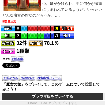
つ。鍵がかけられ、中に何かが厳重
にしまわれているようだ。いったい
どんな魔女の館なのだろうか……。
※音量注意
32件
78.1％
1種類
タグ:1
脱出御礼
<<前の作品
次の作品>>
検索/投稿フォーム
「魔女の館」をプレイして、このゲームについて投票して
みよう！
ブラウザ版をプレイする
iPhone / iPad アプリでプレイする