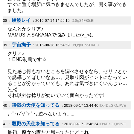
すぐに置く場所に気づきませんでしたが、開く事ができ
ました。
綾波レイ
38 ：
：2016-07-14 14:55:15
ID:8g34FB5.BI
なんとかクリア♪
MAMUSIとSAKANAで悩みました(>_<)。
宇宙撫子
39 ：
：2016-08-28 16:54:59
ID:QgeDoSH4UU
クリア♪
１END制覇です☆
見た感じ何もないところを調べさせるなら、セリフとか
で誘導してほしいなぁ…。見取り図がヒントになってい
ることが分かっていても、あれは気づきにくいんじゃ…
(-_-;)
それ以外は捻りが効いていて面白かったです!!
殺戮の天使を知ってる
40 ：
：2018-09-17 13:44:40
ID:4DaG.QzPVE
｡･ﾟ･(ﾉ∀`)･ﾟ･｡遊べないよう......
殺戮の天使を知ってる
41 ：
：2018-09-17 13:48:34
ID:4DaG.QzPVE
最初、魔女の家だと思ってたけどこれ