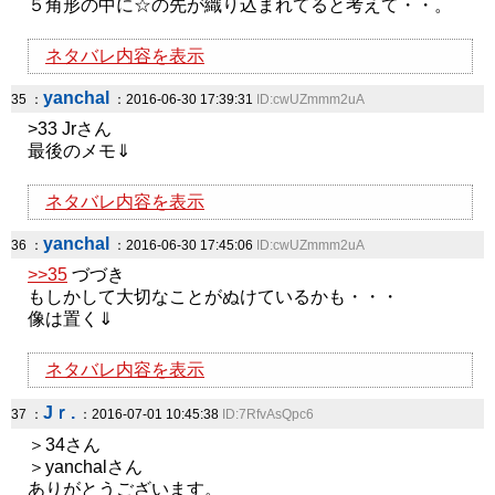
５角形の中に☆の先が織り込まれてると考えて・・。
ネタバレ内容を表示
yanchal
35 ：
：2016-06-30 17:39:31
ID:cwUZmmm2uA
>33 Jrさん
最後のメモ⇓
ネタバレ内容を表示
yanchal
36 ：
：2016-06-30 17:45:06
ID:cwUZmmm2uA
>>35
づづき
もしかして大切なことがぬけているかも・・・
像は置く⇓
ネタバレ内容を表示
Jｒ.
37 ：
：2016-07-01 10:45:38
ID:7RfvAsQpc6
＞34さん
＞yanchalさん
ありがとうございます。