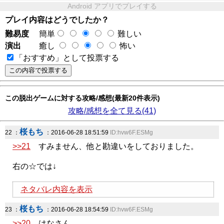
Android アプリでプレイする
プレイ内容はどうでしたか？
難易度
簡単
難しい
演出
癒し
怖い
「おすすめ」として投票する
この脱出ゲームに対する攻略/感想(最新20件表示)
攻略/感想を全て見る(41)
桜もち
22 ：
：2016-06-28 18:51:59
ID:hvw6F.ESMg
>>21
すみません、他と勘違いをしておりました。
右の☆では↓
ネタバレ内容を表示
桜もち
23 ：
：2016-06-28 18:54:59
ID:hvw6F.ESMg
>>20
はなさん