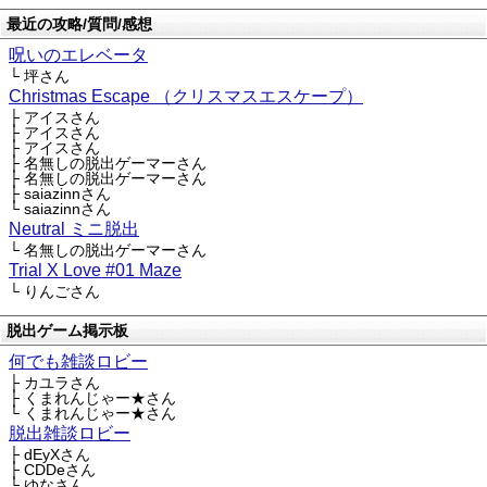
最近の攻略/質問/感想
呪いのエレベータ
└ 坪さん
Christmas Escape （クリスマスエスケープ）
├ アイスさん
├ アイスさん
├ アイスさん
├ 名無しの脱出ゲーマーさん
├ 名無しの脱出ゲーマーさん
├ saiazinnさん
└ saiazinnさん
Neutral ミニ脱出
└ 名無しの脱出ゲーマーさん
Trial X Love #01 Maze
└ りんごさん
脱出ゲーム掲示板
何でも雑談ロビー
├ カユラさん
├ くまれんじゃー★さん
└ くまれんじゃー★さん
脱出雑談ロビー
├ dEyXさん
├ CDDeさん
└ ゆなさん