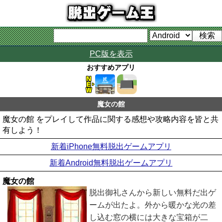
PC版を表示
おすすめアプリ
魔女の館
魔女の館 をプレイして作品に関する感想や攻略内容を皆と共
有しよう！
新着iPhone無料脱出ゲームアプリ
新着Android無料脱出ゲームアプリ
魔女の館
脱出御礼さんから新しい無料だ出ゲ
ームが出たよ。外から暖かな光の差
し込む窓の横には大きな宝箱が二