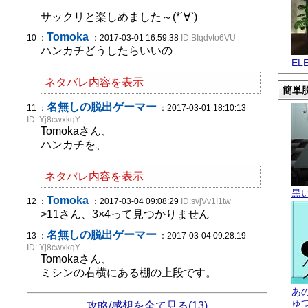
サックリと楽しめました～(*´∀`)
Tomoka
10 ：
：2017-03-01 16:59:38
ID:BIqdvto6VU
ハンカチどうしたらいいの
EL
ネタバレ内容を表示
簡単脱
名無しの脱出ゲーマー
11 ：
：2017-03-01 18:10:13
ID:.Yj8cwxkqY
Tomokaさん、
ハンカチを、
ネタバレ内容を表示
黒
Tomoka
12 ：
：2017-03-04 09:08:29
ID:svjVv1I1tw
>11さん、3×4って見つかりません
名無しの脱出ゲーマー
13 ：
：2017-03-04 09:28:19
ID:.Yj8cwxkqY
Tomokaさん、
ミシンの右横にある棚の上段です。
あ
ゅ
攻略/感想を全て見る(13)