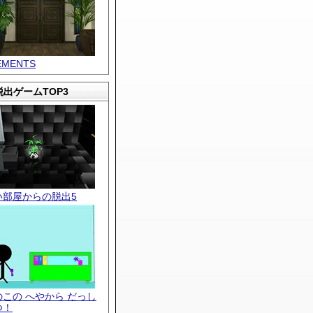
EMENTS
出ゲームTOP3
い部屋からの脱出5
のこの へやから だっし
つ！