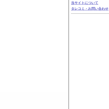
当サイトについて
タレコミ・お問い合わせ