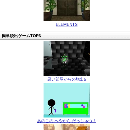
ELEMENTS
簡単脱出ゲームTOP3
黒い部屋からの脱出5
あのこの へやから だっしゅつ！