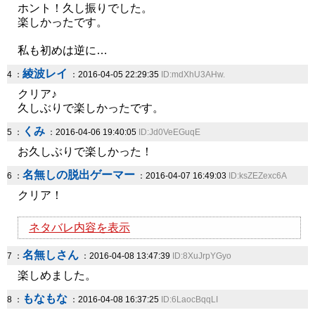
ホント！久し振りでした。
楽しかったです。
私も初めは逆に…
綾波レイ
4 ：
：2016-04-05 22:29:35
ID:mdXhU3AHw.
クリア♪
久しぶりで楽しかったです。
くみ
5 ：
：2016-04-06 19:40:05
ID:Jd0VeEGuqE
お久しぶりで楽しかった！
名無しの脱出ゲーマー
6 ：
：2016-04-07 16:49:03
ID:ksZEZexc6A
クリア！
ネタバレ内容を表示
名無しさん
7 ：
：2016-04-08 13:47:39
ID:8XuJrpYGyo
楽しめました。
もなもな
8 ：
：2016-04-08 16:37:25
ID:6LaocBqqLI