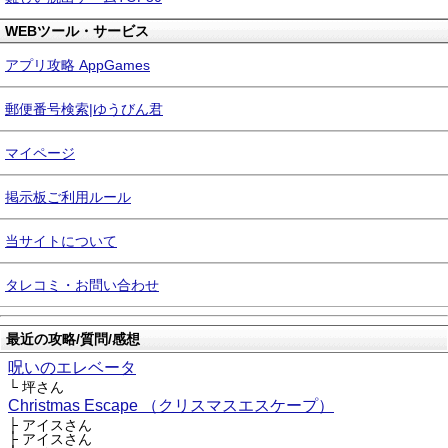
WEBツール・サービス
アプリ攻略 AppGames
郵便番号検索|ゆうびん君
マイページ
掲示板ご利用ルール
当サイトについて
タレコミ・お問い合わせ
最近の攻略/質問/感想
呪いのエレベータ
└ 坪さん
Christmas Escape （クリスマスエスケープ）
├ アイスさん
├ アイスさん