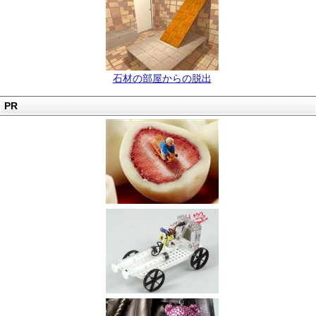
石材の部屋からの脱出
PR