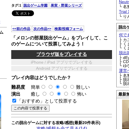
Neu
タグ:1
脱出ゲーム学園
果実・野菜シリーズ
└ 
Trial
└ 
0
脱出
<<前の作品
次の作品>>
検索/投稿フォーム
ム
何で
「メロンの部屋脱出ゲーム」をプレイして、こ
├ 
のゲームについて投票してみよう！
├ 
└ 
脱出
ブラウザ版をプレイする
├ d
├ C
iPhone / iPad アプリでプレイする
└ ゆ
Android アプリでプレイする
運営
├ 
プレイ内容はどうでしたか？
├ 
└ 
難易度
簡単
難しい
演出
癒し
怖い
最新
「おすすめ」として投票する
この脱出ゲームに対する攻略/感想(最新20件表示)
攻略/感想を全て見る(14)