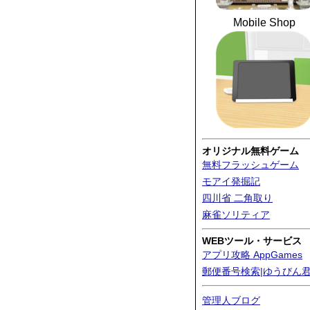
Mobile Shop
オリジナル無料ゲーム
無料フラッシュゲーム
モアイ発掘記
四川省 二角取り
麻雀ソリティア
WEBツール・サービス
アプリ攻略 AppGames
郵便番号検索|ゆうびん
管理人ブログ