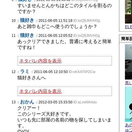
すいませんとんかちはどこのタイルを割るの
ですか？
猫好き
10 ：
：2011-06-05 11:51:18
ID:ssQ9JMVH0g
あと雑巾もどこへ使うのでしょうか？
EL
猫好き
11 ：
：2011-06-05 12:05:52
ID:ssQ9JMVH0g
簡単脱
あっクリアできました。普通に考えると簡単
ですね！
ネタバレ内容を表示
ラミ
12 ：
：2011-06-05 12:10:50
ID:oKAAT0FZCw
猫好きさんへ
黒
ネタバレ内容を表示
おかん
13 ：
：2012-03-05 15:33:50
ID:aLml4f44do
クリアー！
このシリーズ大好きです。
いつも先に部屋の名前の物を探してしまいま
あ
す。
ゅ
(^o^)/