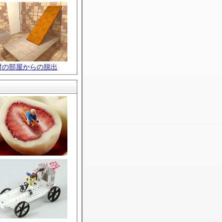
材の部屋からの脱出