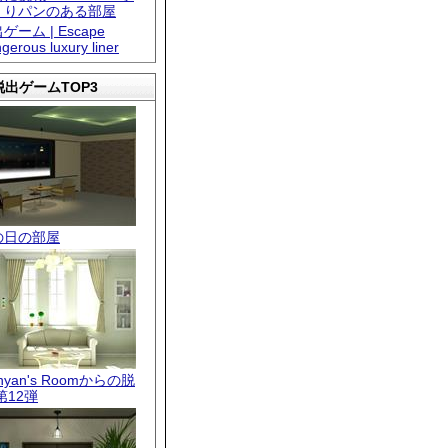
くりパンのある部屋
ゲーム | Escape
gerous luxury liner
出ゲームTOP3
の日の部屋
.nyan's Roomからの脱
第12弾