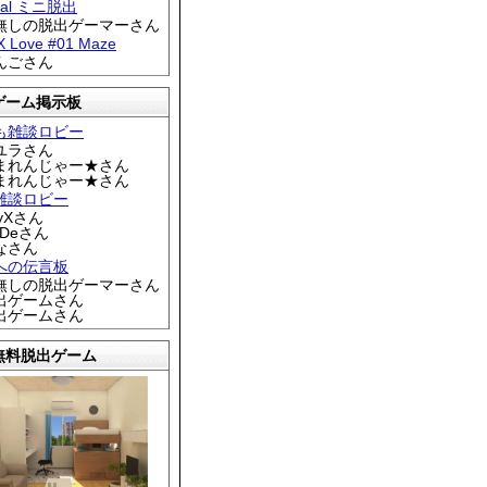
tral ミニ脱出
名無しの脱出ゲーマーさん
 X Love #01 Maze
りんごさん
ゲーム掲示板
も雑談ロビー
カユラさん
くまれんじゃー★さん
くまれんじゃー★さん
雑談ロビー
EyXさん
DDeさん
なさん
への伝言板
名無しの脱出ゲーマーさん
脱出ゲームさん
脱出ゲームさん
無料脱出ゲーム