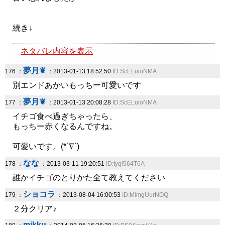
続き↓
ネタバレ内容を表示
夢月❦
176 ：
：2013-01-13 18:52:50
ID:ScELuioNMA
別エンドあかいもっちー可愛いです
夢月❦
177 ：
：2013-01-13 20:08:28
ID:ScELuioNMA
イチゴ食べ過ぎちゃったら、
もっちー赤くなるんですね。
可愛いです。(*´∇`)
なな
178 ：
：2013-03-11 19:20:51
ID:tyqi564T6A
誰かイチゴのとりかた全て教えてください
ショコラ
179 ：
：2013-08-04 16:00:53
ID:MlmgUurNOQ
２分クリア♪
mikku