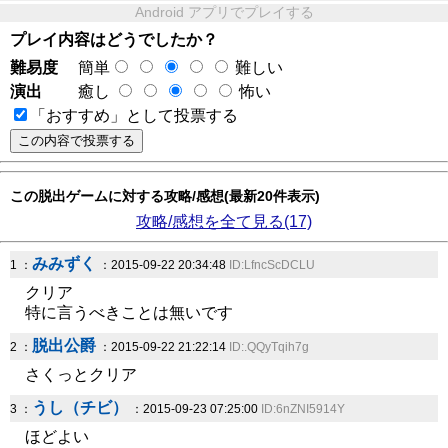
Android アプリでプレイする
プレイ内容はどうでしたか？
難易度
簡単
難しい
演出
癒し
怖い
「おすすめ」として投票する
この脱出ゲームに対する攻略/感想(最新20件表示)
攻略/感想を全て見る(17)
みみずく
1 ：
：2015-09-22 20:34:48
ID:LfncScDCLU
クリア
特に言うべきことは無いです
脱出公爵
2 ：
：2015-09-22 21:22:14
ID:.QQyTqih7g
さくっとクリア
うし（チビ）
3 ：
：2015-09-23 07:25:00
ID:6nZNI5914Y
ほどよい