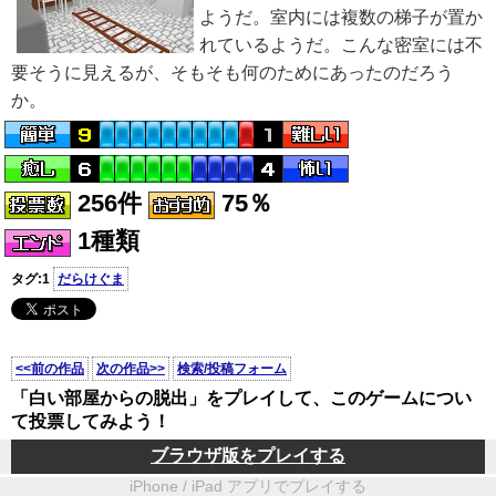
ようだ。室内には複数の梯子が置か
れているようだ。こんな密室には不
要そうに見えるが、そもそも何のためにあったのだろう
か。
256件
75％
1種類
タグ:1
だらけぐま
<<前の作品
次の作品>>
検索/投稿フォーム
「白い部屋からの脱出」をプレイして、このゲームについ
て投票してみよう！
ブラウザ版をプレイする
iPhone / iPad アプリでプレイする