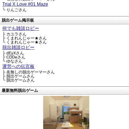
Trial X Love #01 Maze
└ りんごさん
脱出ゲーム掲示板
何でも雑談ロビー
├ カユラさん
├ くまれんじゃー★さん
└ くまれんじゃー★さん
脱出雑談ロビー
├ dEyXさん
├ CDDeさん
└ ゆなさん
運営への伝言板
├ 名無しの脱出ゲーマーさん
├ 脱出ゲームさん
└ 脱出ゲームさん
最新無料脱出ゲーム