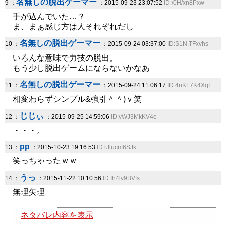
名無しの脱出ゲーマー
9 ：
：2015-09-23 23:07:52
ID:/0H/xn8Pxw
手が込んでいた…？
ま、まぁ感じ方は人それぞれだし
名無しの脱出ゲーマー
10 ：
：2015-09-24 03:37:00
ID:S1N.TFxvhs
いろんな意味で力技の脱出。
もう少し脱出ゲームにならないかなあ
名無しの脱出ゲーマー
11 ：
：2015-09-24 11:06:17
ID:4nKL7K4XqI
相変わらずシンプル&強引＾＾)ｖ笑
じじぃ
12 ：
：2015-09-25 14:59:06
ID:vWJ3MkKV4o
・・・。
pp
13 ：
：2015-10-23 19:16:53
ID:rJlucm6SJk
笑っちゃったｗｗ
うっ
14 ：
：2015-11-22 10:10:56
ID:Ih4lv9BVfs
無理矢理
ネタバレ内容を表示