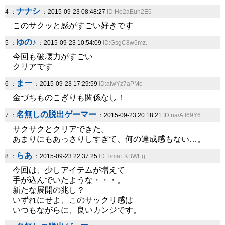
ナナシ
4 ：
：2015-09-23 08:48:27
ID:Ho2aEuh2E6
このサクッと感がすごい好きです
ゆの♪
5 ：
：2015-09-23 10:54:09
ID:GsgC8w5mz.
今回も破壊力がすごい
クリアです
まー
6 ：
：2015-09-23 17:29:59
ID:alwYz7aPMc
金づちものこぎりも関係なし！
名無しの脱出ゲーマー
7 ：
：2015-09-23 20:18:21
ID:na/A.l69Y6
サクサクとクリアできた。
あまりにもあっさりしすぎて、何の達成感もない…。
らあ
8 ：
：2015-09-23 22:37:25
ID:T/maEKBWEg
今回は、少しアイテムが増えて
手が込んでいたような・・・。
新たな展開の兆し？
いずれにせよ、このサックリ感は
いつもながらに、良いカンジです。