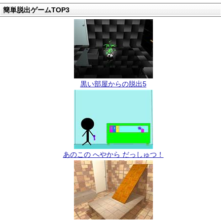
簡単脱出ゲームTOP3
黒い部屋からの脱出5
あのこの へやから だっしゅつ！