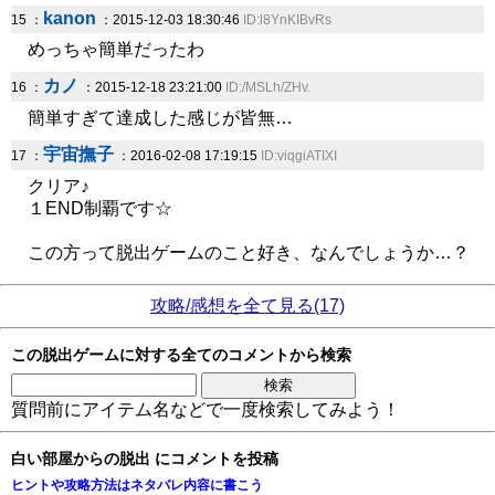
kanon
15 ：
：2015-12-03 18:30:46
ID:l8YnKIBvRs
めっちゃ簡単だったわ
カノ
16 ：
：2015-12-18 23:21:00
ID:/MSLh/ZHv.
簡単すぎて達成した感じが皆無…
宇宙撫子
17 ：
：2016-02-08 17:19:15
ID:viqgiATIXI
クリア♪
１END制覇です☆
この方って脱出ゲームのこと好き、なんでしょうか…？
攻略/感想を全て見る(17)
この脱出ゲームに対する全てのコメントから検索
質問前にアイテム名などで一度検索してみよう！
白い部屋からの脱出 にコメントを投稿
ヒントや攻略方法はネタバレ内容に書こう