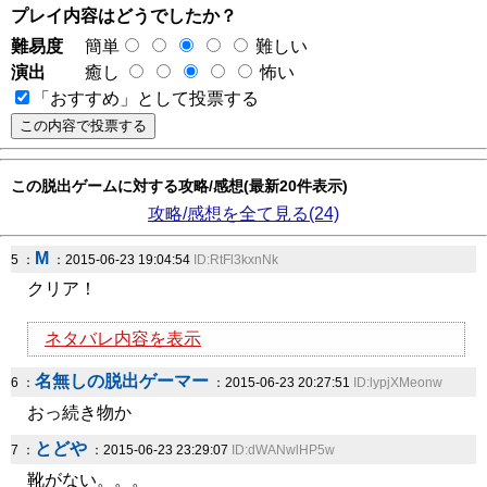
プレイ内容はどうでしたか？
難易度
簡単
難しい
演出
癒し
怖い
「おすすめ」として投票する
この脱出ゲームに対する攻略/感想(最新20件表示)
攻略/感想を全て見る(24)
M
5 ：
：2015-06-23 19:04:54
ID:RtFl3kxnNk
クリア！
ネタバレ内容を表示
名無しの脱出ゲーマー
6 ：
：2015-06-23 20:27:51
ID:lypjXMeonw
おっ続き物か
とどや
7 ：
：2015-06-23 23:29:07
ID:dWANwlHP5w
靴がない。。。