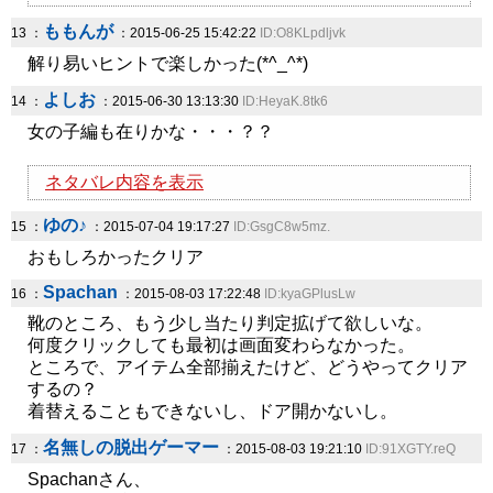
ももんが
13 ：
：2015-06-25 15:42:22
ID:O8KLpdljvk
解り易いヒントで楽しかった(*^_^*)
よしお
14 ：
：2015-06-30 13:13:30
ID:HeyaK.8tk6
女の子編も在りかな・・・？？
ネタバレ内容を表示
ゆの♪
15 ：
：2015-07-04 19:17:27
ID:GsgC8w5mz.
おもしろかったクリア
Spachan
16 ：
：2015-08-03 17:22:48
ID:kyaGPlusLw
靴のところ、もう少し当たり判定拡げて欲しいな。
何度クリックしても最初は画面変わらなかった。
ところで、アイテム全部揃えたけど、どうやってクリア
するの？
着替えることもできないし、ドア開かないし。
名無しの脱出ゲーマー
17 ：
：2015-08-03 19:21:10
ID:91XGTY.reQ
Spachanさん、