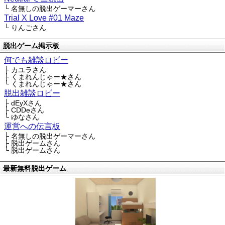
└ 名無しの脱出ゲーマーさん
Trial X Love #01 Maze
└ りんごさん
脱出ゲーム掲示板
何でも雑談ロビー
├ カユラさん
├ くまれんじゃー★さん
└ くまれんじゃー★さん
脱出雑談ロビー
├ dEyXさん
├ CDDeさん
└ ゆなさん
運営への伝言板
├ 名無しの脱出ゲーマーさん
├ 脱出ゲームさん
└ 脱出ゲームさん
最新無料脱出ゲーム