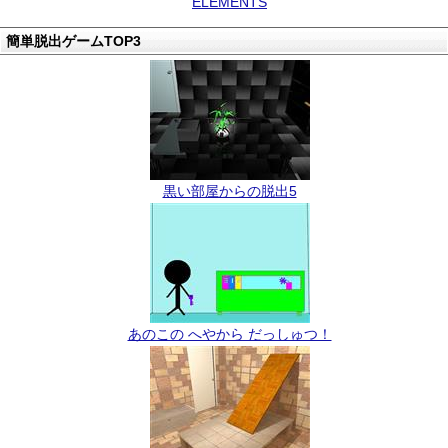
ELEMENTS
簡単脱出ゲームTOP3
黒い部屋からの脱出5
あのこの へやから だっしゅつ！