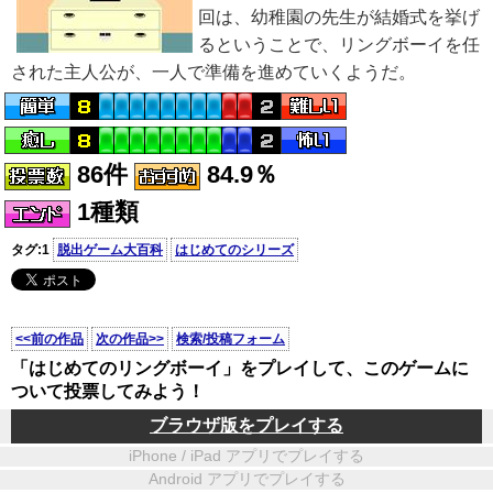
回は、幼稚園の先生が結婚式を挙げ
るということで、リングボーイを任
された主人公が、一人で準備を進めていくようだ。
86件
84.9％
1種類
タグ:1
脱出ゲーム大百科
はじめてのシリーズ
<<前の作品
次の作品>>
検索/投稿フォーム
「はじめてのリングボーイ」をプレイして、このゲームに
ついて投票してみよう！
ブラウザ版をプレイする
iPhone / iPad アプリでプレイする
Android アプリでプレイする