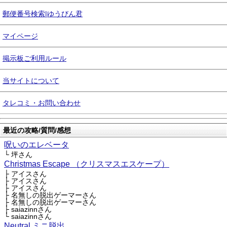
郵便番号検索|ゆうびん君
マイページ
掲示板ご利用ルール
当サイトについて
タレコミ・お問い合わせ
最近の攻略/質問/感想
呪いのエレベータ
└ 坪さん
Christmas Escape （クリスマスエスケープ）
├ アイスさん
├ アイスさん
├ アイスさん
├ 名無しの脱出ゲーマーさん
├ 名無しの脱出ゲーマーさん
├ saiazinnさん
└ saiazinnさん
Neutral ミニ脱出