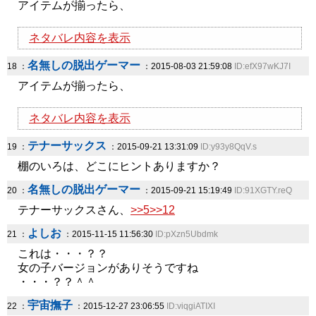
アイテムが揃ったら、
ネタバレ内容を表示
名無しの脱出ゲーマー
18 ：
：2015-08-03 21:59:08
ID:efX97wKJ7I
アイテムが揃ったら、
ネタバレ内容を表示
テナーサックス
19 ：
：2015-09-21 13:31:09
ID:y93y8QqV.s
棚のいろは、どこにヒントありますか？
名無しの脱出ゲーマー
20 ：
：2015-09-21 15:19:49
ID:91XGTY.reQ
テナーサックスさん、
>>5
>>12
よしお
21 ：
：2015-11-15 11:56:30
ID:pXzn5Ubdmk
これは・・・？？
女の子バージョンがありそうですね
・・・？？＾＾
宇宙撫子
22 ：
：2015-12-27 23:06:55
ID:viqgiATIXI