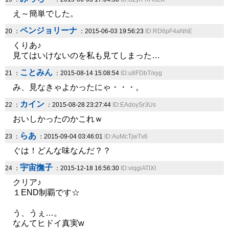
え～簡単でした。
ペンジョリーナ
20 ：
：2015-06-03 19:56:23
ID:RD6pF4aNhE
くりあ♪
見てはいけないのを私も見てしまった…
ことみん
21 ：
：2015-08-14 15:08:54
ID:u8FDbT/xyg
み、見なきゃよかったにゃ・・・。
カイン
22 ：
：2015-08-28 23:27:44
ID:EAdoySr3Us
おいしかったのかこれｗ
らあ
23 ：
：2015-09-04 03:46:01
ID:AuMcTjwTv6
ぐは！どんな味なんだ？？
宇宙撫子
24 ：
：2015-12-18 16:56:30
ID:viqgiATIXI
クリア♪
１END制覇です☆
う、うぇ…。
なんてヒドイ真実w