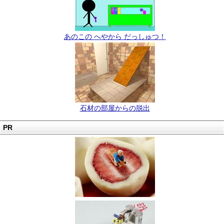
あのこの へやから だっしゅつ！
石材の部屋からの脱出
PR