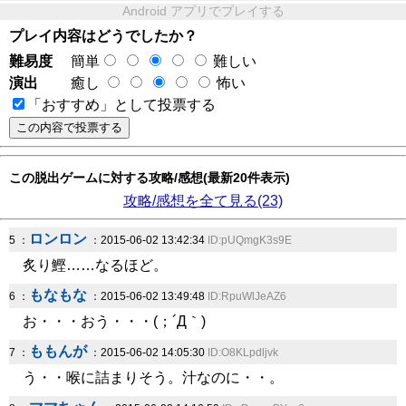
Android アプリでプレイする
プレイ内容はどうでしたか？
難易度
簡単
難しい
演出
癒し
怖い
「おすすめ」として投票する
この脱出ゲームに対する攻略/感想(最新20件表示)
攻略/感想を全て見る(23)
ロンロン
5 ：
：2015-06-02 13:42:34
ID:pUQmgK3s9E
炙り鰹……なるほど。
もなもな
6 ：
：2015-06-02 13:49:48
ID:RpuWlJeAZ6
お・・・おう・・・(；´Д｀)
ももんが
7 ：
：2015-06-02 14:05:30
ID:O8KLpdljvk
う・・喉に詰まりそう。汁なのに・・。