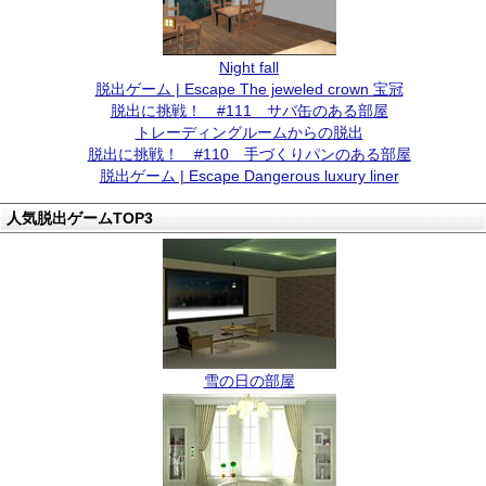
Night fall
脱出ゲーム | Escape The jeweled crown 宝冠
脱出に挑戦！ #111 サバ缶のある部屋
トレーディングルームからの脱出
脱出に挑戦！ #110 手づくりパンのある部屋
脱出ゲーム | Escape Dangerous luxury liner
人気脱出ゲームTOP3
雪の日の部屋