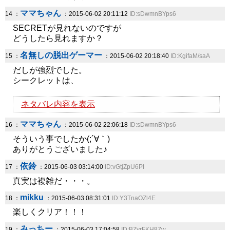
ママちゃん
14 ：
：2015-06-02 20:11:12
ID:sDwmnBYps6
SECRETが見れないのですが
どうしたら見れますか？
名無しの脱出ゲーマー
15 ：
：2015-06-02 20:18:40
ID:KgifaM/saA
だしが強烈でした。
シークレットは、
ネタバレ内容を表示
ママちゃん
16 ：
：2015-06-02 22:06:18
ID:sDwmnBYps6
そういう事でしたか(;´∀｀)
ありがとうございました♪
依鈴
17 ：
：2015-06-03 03:14:00
ID:vGtjZpU6PI
真実は複雑だ・・・。
mikku
18 ：
：2015-06-03 08:31:01
ID:Y3TnaOZl4E
楽しくクリア！！！
みっちー
19 ：
：2015-06-03 17:04:58
ID:BZyrFKH8Zw