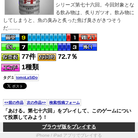
シリーズ第七十六回。今回対象とな
る飲み物は、炙りガツオ。飲み物に
してしまうと、魚の臭みと炙った焦げ臭さがきつそう
だ……。
77件
72.7％
1種類
タグ:1
tomoLaSiDo
<<前の作品
次の作品>>
検索/投稿フォーム
「あける。第七十六回」をプレイして、このゲームについ
て投票してみよう！
ブラウザ版をプレイする
iPhone / iPad アプリでプレイする