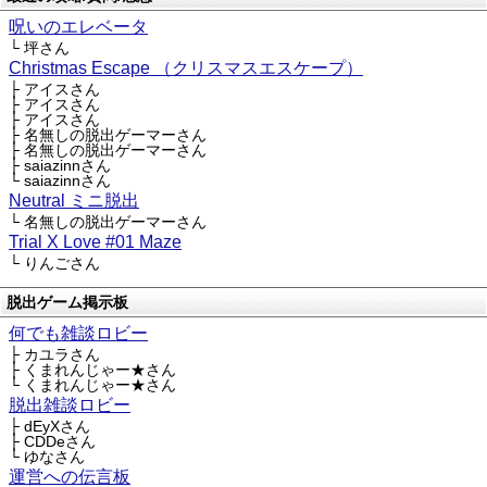
呪いのエレベータ
└ 坪さん
Christmas Escape （クリスマスエスケープ）
├ アイスさん
├ アイスさん
├ アイスさん
├ 名無しの脱出ゲーマーさん
├ 名無しの脱出ゲーマーさん
├ saiazinnさん
└ saiazinnさん
Neutral ミニ脱出
└ 名無しの脱出ゲーマーさん
Trial X Love #01 Maze
└ りんごさん
脱出ゲーム掲示板
何でも雑談ロビー
├ カユラさん
├ くまれんじゃー★さん
└ くまれんじゃー★さん
脱出雑談ロビー
├ dEyXさん
├ CDDeさん
└ ゆなさん
運営への伝言板