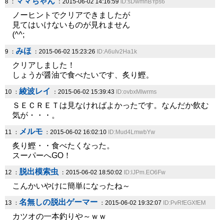
ママちゃん
8 ：
：2015-06-02 14:16:59
ID:sDwmnBYps6
ノーヒントでクリアできましたが
見てはいけないものが見れません
(^^;
みほ
9 ：
：2015-06-02 15:23:26
ID:A6uIv2Ha1k
クリアしました！
しょうが醤油で食べたいです、炙り鰹。
綾波レイ
10 ：
：2015-06-02 15:39:43
ID:ovbxMIwrms
ＳＥＣＲＥＴは見なければよかったです。なんだか飲む
気が・・・。
メルモ
11 ：
：2015-06-02 16:02:10
ID:Mud4LmwbYw
炙り鰹・・食べたくなった。
スーパーへGO！
脱出模索虫
12 ：
：2015-06-02 18:50:02
ID:lJPm.EO6Fw
こんかいやけに簡単になったね～
名無しの脱出ゲーマー
13 ：
：2015-06-02 19:32:07
ID:PvRfEGXfEM
カツオの一本釣りや～ｗｗ