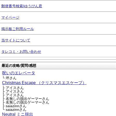
郵便番号検索|ゆうびん君
マイページ
掲示板ご利用ルール
当サイトについて
タレコミ・お問い合わせ
最近の攻略/質問/感想
呪いのエレベータ
└ 坪さん
Christmas Escape （クリスマスエスケープ）
├ アイスさん
├ アイスさん
├ アイスさん
├ 名無しの脱出ゲーマーさん
├ 名無しの脱出ゲーマーさん
├ saiazinnさん
└ saiazinnさん
Neutral ミニ脱出