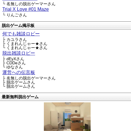
└ 名無しの脱出ゲーマーさん
Trial X Love #01 Maze
└ りんごさん
脱出ゲーム掲示板
何でも雑談ロビー
├ カユラさん
├ くまれんじゃー★さん
└ くまれんじゃー★さん
脱出雑談ロビー
├ dEyXさん
├ CDDeさん
└ ゆなさん
運営への伝言板
├ 名無しの脱出ゲーマーさん
├ 脱出ゲームさん
└ 脱出ゲームさん
最新無料脱出ゲーム