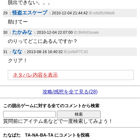
脱出できない。。。
怪盗エスケープ
29 ：
：2010-12-04 21:44:42
ID:o6dI5zWkd6
助けてー
たかみな
30 ：
：2010-12-04 22:07:00
ID:BH0rDovwk.
のりってどこにあるんですか？
なな
31 ：
：2013-08-16 16:40:32
ID:jiz6kP7C42
クリア！
ネタバレ内容を表示
攻略/感想を全て見る(28)
この脱出ゲームに対する全てのコメントから検索
質問前にアイテム名などで一度検索してみよう！
たなばた TA-NA-BA-TA にコメントを投稿