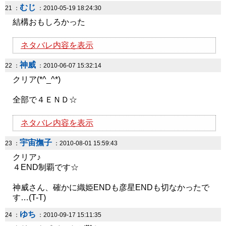
むじ
21 ：
：2010-05-19 18:24:30
結構おもしろかった
ネタバレ内容を表示
神威
22 ：
：2010-06-07 15:32:14
クリア(*^_^*)
全部で４ＥＮＤ☆
ネタバレ内容を表示
宇宙撫子
23 ：
：2010-08-01 15:59:43
クリア♪
４END制覇です☆
神威さん、確かに織姫ENDも彦星ENDも切なかったで
す…(T-T)
ゆち
24 ：
：2010-09-17 15:11:35