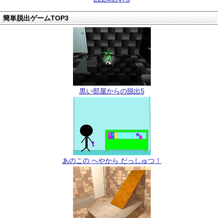
簡単脱出ゲームTOP3
黒い部屋からの脱出5
あのこの へやから だっしゅつ！