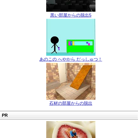
黒い部屋からの脱出5
あのこの へやから だっしゅつ！
石材の部屋からの脱出
PR