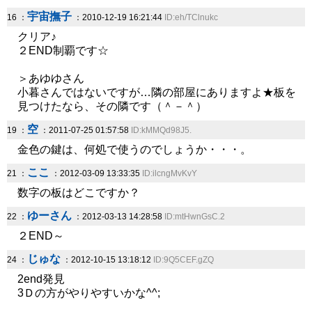
宇宙撫子
16 ：
：2010-12-19 16:21:44
ID:eh/TClnukc
クリア♪
２END制覇です☆
＞あゆゆさん
小暮さんではないですが…隣の部屋にありますよ★板を
見つけたなら、その隣です（＾－＾）
空
19 ：
：2011-07-25 01:57:58
ID:kMMQd98J5.
金色の鍵は、何処で使うのでしょうか・・・。
ここ
21 ：
：2012-03-09 13:33:35
ID:ilcngMvKvY
数字の板はどこですか？
ゆーさん
22 ：
：2012-03-13 14:28:58
ID:mtHwnGsC.2
２END～
じゅな
24 ：
：2012-10-15 13:18:12
ID:9Q5CEF.gZQ
2end発見
3Ｄの方がやりやすいかな^^;