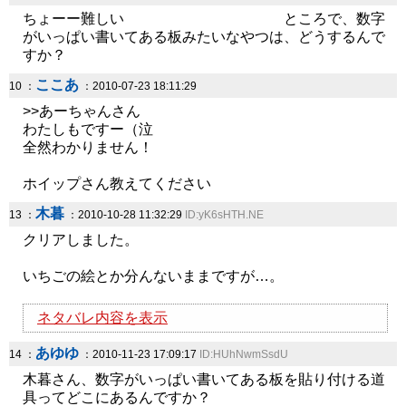
ちょーー難しい ところで、数字
がいっぱい書いてある板みたいなやつは、どうするんで
すか？
ここあ
10 ：
：2010-07-23 18:11:29
>>あーちゃんさん
わたしもですー（泣
全然わかりません！
ホイップさん教えてください
木暮
13 ：
：2010-10-28 11:32:29
ID:yK6sHTH.NE
クリアしました。
いちごの絵とか分んないままですが…。
ネタバレ内容を表示
あゆゆ
14 ：
：2010-11-23 17:09:17
ID:HUhNwmSsdU
木暮さん、数字がいっぱい書いてある板を貼り付ける道
具ってどこにあるんですか？