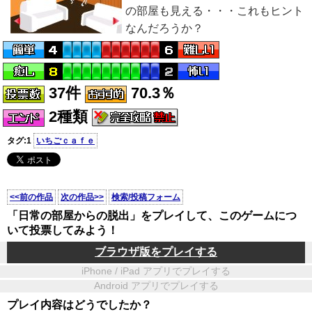
の部屋も見える・・・これもヒント
なんだろうか？
37件
70.3％
2種類
タグ:1
いちごｃａｆｅ
<<前の作品
次の作品>>
検索/投稿フォーム
「日常の部屋からの脱出」をプレイして、このゲームにつ
いて投票してみよう！
ブラウザ版をプレイする
iPhone / iPad アプリでプレイする
Android アプリでプレイする
プレイ内容はどうでしたか？