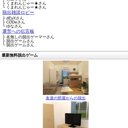
├ くまれんじゃー★さん
└ くまれんじゃー★さん
脱出雑談ロビー
├ dEyXさん
├ CDDeさん
└ ゆなさん
運営への伝言板
├ 名無しの脱出ゲーマーさん
├ 脱出ゲームさん
└ 脱出ゲームさん
最新無料脱出ゲーム
友達の部屋からの脱出