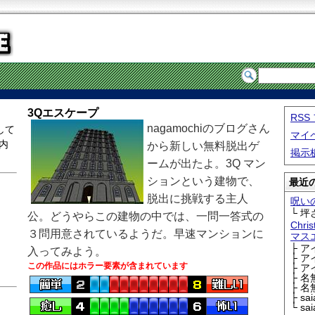
3Qエスケープ
RS
nagamochiのブログさん
して
マイ
内
から新しい無料脱出ゲ
掲示
ームが出たよ。3Q マン
ションという建物で、
最近の
脱出に挑戦する主人
呪い
└ 坪
公。どうやらこの建物の中では、一問一答式の
Chri
３問用意されているようだ。早速マンションに
マス
├ 
入ってみよう。
├ 
この作品にはホラー要素が含まれています
├ 
├ 
├ 
├ sa
└ sa