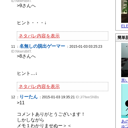
ID:NkwrsBitT.
>9さんへ
ヒント・・・↓
EL
ネタバレ内容を表示
簡単脱
名無しの脱出ゲーマー
11 ：
：2015-01-03 03:25:23
ID:NkwrsBitT.
>8さんへ
ヒント…↓
黒
ネタバレ内容を表示
りーたん
12 ：
：2015-01-03 19:35:21
ID:J/7fweSNBs
>11
コメントありがとうございます！
しかしながら
あ
メモ１わかりませぬー＞＜
ゅ