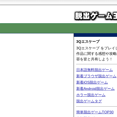
3Qエスケープ
3Qエスケープ をプレイ
作品に関する感想や攻略
容を皆と共有しよう！
日本語無料脱出ゲーム
新着ブラウザ脱出ゲーム
新着iOS脱出ゲーム
新着Android脱出ゲーム
ホラー脱出ゲーム
脱出ゲームタグ
簡単脱出ゲームTOP30