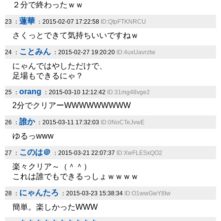
２分で終わったｗｗ
蓮華
23 ：
：2015-02-07 17:22:58
ID:QtpFTKNRCU
さくっとできて気持ちいいですねｗ
ことみん
24 ：
：2015-02-27 19:20:20
ID:4uxUavrztw
にゃんではやしただけで、
足場もできるにゃ？
orang
25 ：
：2015-03-10 12:12:42
ID:31mg48vge2
2分でクリアーWWWWWWWWW
誰か
26 ：
：2015-03-11 17:32:03
ID:0NoCTeJvwE
ゆるっwww
このは＠
27 ：
：2015-03-21 22:07:37
ID:XwFLESxQO2
楽々クリア～（＾＾）
これは誰でもできるっしょｗｗｗｗ
にゃんたろ
28 ：
：2015-03-23 15:38:34
ID:O1wwGwY8Iw
簡単。楽しかったWWW