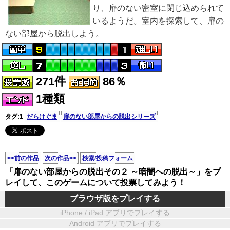
り、扉のない密室に閉じ込められて
いるようだ。室内を探索して、扉の
ない部屋から脱出しよう。
271件
86％
1種類
タグ:1
だらけぐま
扉のない部屋からの脱出シリーズ
<<前の作品
次の作品>>
検索/投稿フォーム
「扉のない部屋からの脱出その２ ～暗闇への脱出～」をプ
レイして、このゲームについて投票してみよう！
ブラウザ版をプレイする
iPhone / iPad アプリでプレイする
Android アプリでプレイする