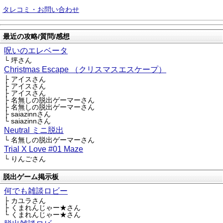
タレコミ・お問い合わせ
最近の攻略/質問/感想
呪いのエレベータ
└ 坪さん
Christmas Escape （クリスマスエスケープ）
├ アイスさん
├ アイスさん
├ アイスさん
├ 名無しの脱出ゲーマーさん
├ 名無しの脱出ゲーマーさん
├ saiazinnさん
└ saiazinnさん
Neutral ミニ脱出
└ 名無しの脱出ゲーマーさん
Trial X Love #01 Maze
└ りんごさん
脱出ゲーム掲示板
何でも雑談ロビー
├ カユラさん
├ くまれんじゃー★さん
└ くまれんじゃー★さん