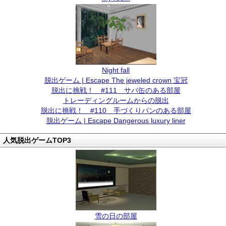
Night fall
脱出ゲーム | Escape The jeweled crown 宝冠
脱出に挑戦！ #111 サバ缶のある部屋
トレーディングルームからの脱出
脱出に挑戦！ #110 手づくりパンのある部屋
脱出ゲーム | Escape Dangerous luxury liner
人気脱出ゲームTOP3
雪の日の部屋