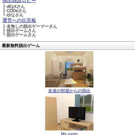
脱出雑談ロビー
├ dEyXさん
├ CDDeさん
└ ゆなさん
運営への伝言板
├ 名無しの脱出ゲーマーさん
├ 脱出ゲームさん
└ 脱出ゲームさん
最新無料脱出ゲーム
友達の部屋からの脱出
My room