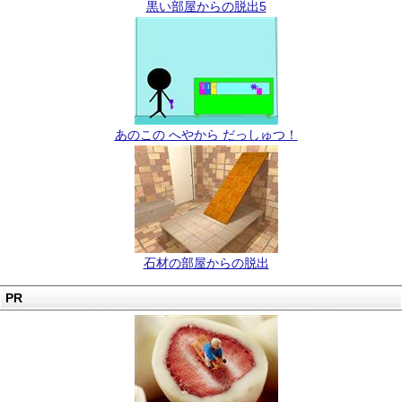
黒い部屋からの脱出5
あのこの へやから だっしゅつ！
石材の部屋からの脱出
PR