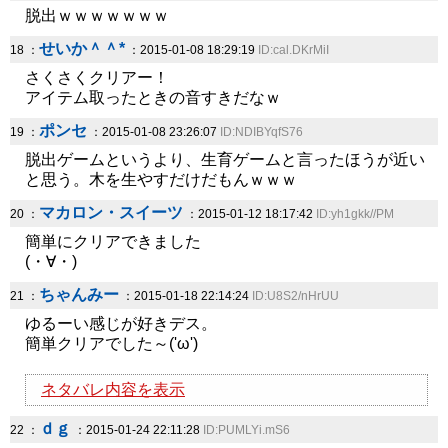
脱出ｗｗｗｗｗｗｗ
せいか＾＾*
18 ：
：2015-01-08 18:29:19
ID:cal.DKrMiI
さくさくクリアー！
アイテム取ったときの音すきだなｗ
ポンセ
19 ：
：2015-01-08 23:26:07
ID:NDIBYqfS76
脱出ゲームというより、生育ゲームと言ったほうが近い
と思う。木を生やすだけだもんｗｗｗ
マカロン・スイーツ
20 ：
：2015-01-12 18:17:42
ID:yh1gkk//PM
簡単にクリアできました
(・∀・)
ちゃんみー
21 ：
：2015-01-18 22:14:24
ID:U8S2/nHrUU
ゆるーい感じが好きデス。
簡単クリアでした～('ω')
ネタバレ内容を表示
ｄｇ
22 ：
：2015-01-24 22:11:28
ID:PUMLYi.mS6