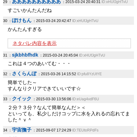
ああああああああああ
29 ：
：2015-03-24 20:40:31
ID:xHUfJgHTvU
すごいかんたんだね
ぽけもん
30 ：
：2015-03-24 20:42:47
ID:xHUfJgHTvU
かんたんすぎる
ネタバレ内容を表示
sjkbhbfhdk
31 ：
：2015-03-24 20:45:04
ID:xHUfJgHTvU
これは４つのあいてむ・・・
さくらんぼ
32 ：
：2015-03-26 14:15:52
ID:pfu8YzUtYE
簡単でした～
すんなりクリアできていいです☆
クイック
33 ：
：2015-03-30 13:56:06
ID:eUag4vdF6U
２分？３分？なんて簡単なんだ＞＜
といっても、私少しだけコップに水を入れるの忘れてま
した＾ｖ＾
宇宙撫子
34 ：
：2015-09-07 17:24:29
ID:TEUtoRPdFs