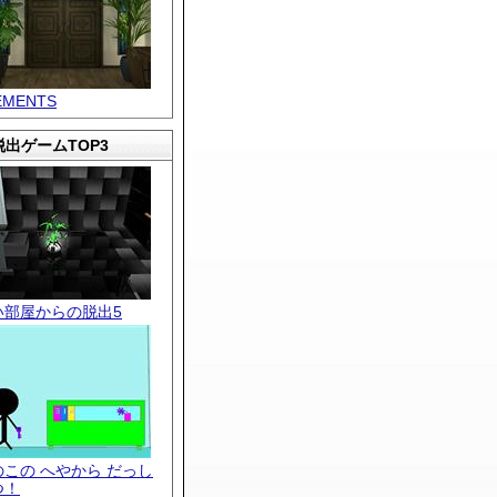
EMENTS
出ゲームTOP3
い部屋からの脱出5
のこの へやから だっし
つ！