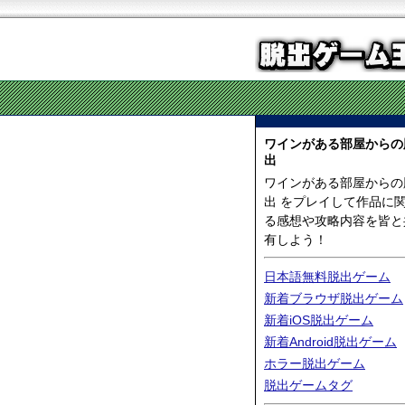
ワインがある部屋からの
出
ワインがある部屋からの
出 をプレイして作品に
る感想や攻略内容を皆と
有しよう！
日本語無料脱出ゲーム
新着ブラウザ脱出ゲーム
新着iOS脱出ゲーム
新着Android脱出ゲーム
ホラー脱出ゲーム
脱出ゲームタグ