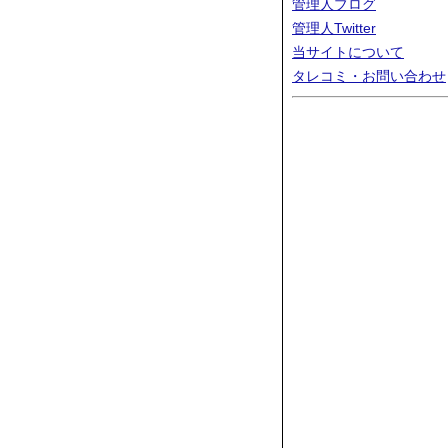
管理人ブログ
管理人Twitter
当サイトについて
タレコミ・お問い合わせ