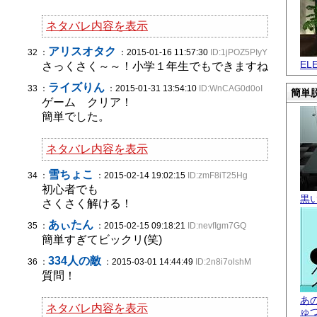
ネタバレ内容を表示
アリスオタク
32 ：
：2015-01-16 11:57:30
ID:1jPOZ5PIyY
EL
さっくさく～～！小学１年生でもできますね
ライズりん
33 ：
：2015-01-31 13:54:10
ID:WnCAG0d0oI
簡単脱
ゲーム クリア！
簡単でした。
ネタバレ内容を表示
雪ちょこ
34 ：
：2015-02-14 19:02:15
ID:zmF8iT25Hg
初心者でも
黒
さくさく解ける！
あぃたん
35 ：
：2015-02-15 09:18:21
ID:nevfIgm7GQ
簡単すぎてビックリ(笑)
334人の敵
36 ：
：2015-03-01 14:44:49
ID:2n8i7olshM
質問！
あ
ネタバレ内容を表示
ゅ