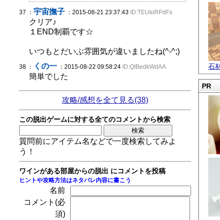
宇宙撫子
37 ：
：2015-08-21 23:37:43
ID:TEUtoRPdFs
クリア♪
１END制覇です☆
いつもとだいぶ雰囲気が違いましたね(^-^;)
くの一
石
38 ：
：2015-08-22 09:58:24
ID:QIBedkWdAA
簡単でした
PR
攻略/感想を全て見る(38)
この脱出ゲームに対する全てのコメントから検索
質問前にアイテム名などで一度検索してみよ
う！
ワインがある部屋からの脱出 にコメントを投稿
ヒントや攻略方法はネタバレ内容に書こう
名前
コメント(必
須)