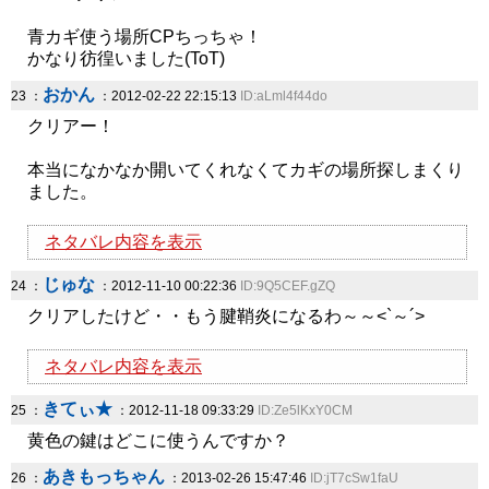
青カギ使う場所CPちっちゃ！
かなり彷徨いました(ToT)
おかん
23 ：
：2012-02-22 22:15:13
ID:aLml4f44do
クリアー！
本当になかなか開いてくれなくてカギの場所探しまくり
ました。
ネタバレ内容を表示
じゅな
24 ：
：2012-11-10 00:22:36
ID:9Q5CEF.gZQ
クリアしたけど・・もう腱鞘炎になるわ～～<`～´>
ネタバレ内容を表示
きてぃ★
25 ：
：2012-11-18 09:33:29
ID:Ze5lKxY0CM
黄色の鍵はどこに使うんですか？
あきもっちゃん
26 ：
：2013-02-26 15:47:46
ID:jT7cSw1faU