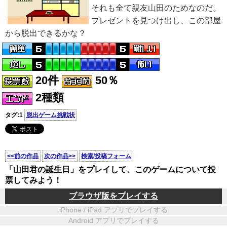
それも全て親友山田のためなのだ。
プレゼントを見つけ出し、この部屋
から脱出できるかな？
20件
50％
2種類
タグ:1
脱出ゲーム挑戦状
<<前の作品
次の作品>>
検索/投稿フォーム
「山田君の誕生日」をプレイして、このゲームについて投
票してみよう！
ブラウザ版をプレイする
iPhone / iPad アプリでプレイする
Android アプリでプレイする