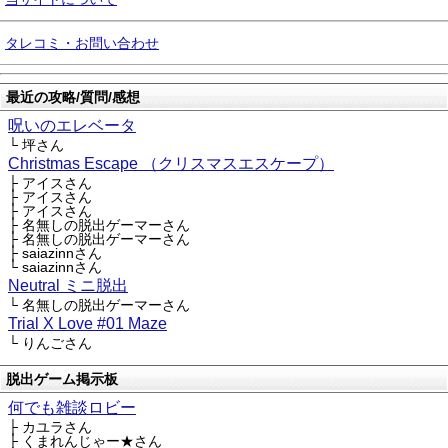
タレコミ・お問い合わせ
最近の攻略/質問/感想
呪いのエレベータ
└ 坪さん
Christmas Escape （クリスマスエスケープ）
├ アイスさん
├ アイスさん
├ アイスさん
├ 名無しの脱出ゲーマーさん
├ 名無しの脱出ゲーマーさん
├ saiazinnさん
└ saiazinnさん
Neutral ミニ脱出
└ 名無しの脱出ゲーマーさん
Trial X Love #01 Maze
└ りんごさん
脱出ゲーム掲示板
何でも雑談ロビー
├ カユラさん
├ くまれんじゃー★さん