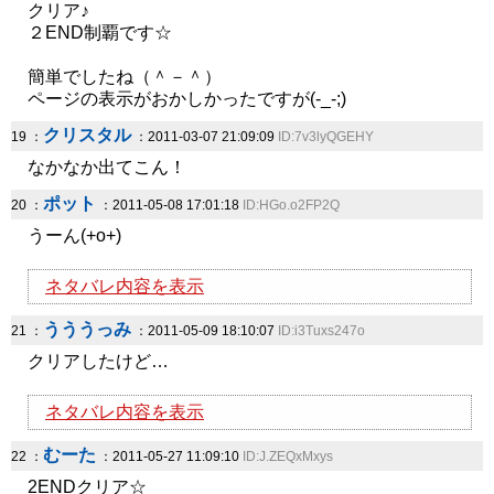
クリア♪
２END制覇です☆
簡単でしたね（＾－＾）
ページの表示がおかしかったですが(-_-;)
クリスタル
19 ：
：2011-03-07 21:09:09
ID:7v3lyQGEHY
なかなか出てこん！
ポット
20 ：
：2011-05-08 17:01:18
ID:HGo.o2FP2Q
うーん(+o+)
ネタバレ内容を表示
うううっみ
21 ：
：2011-05-09 18:10:07
ID:i3Tuxs247o
クリアしたけど…
ネタバレ内容を表示
むーた
22 ：
：2011-05-27 11:09:10
ID:J.ZEQxMxys
2ENDクリア☆