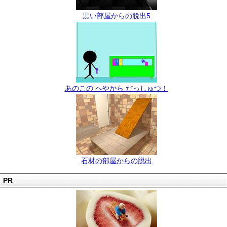
黒い部屋からの脱出5
あのこの へやから だっしゅつ！
石材の部屋からの脱出
PR