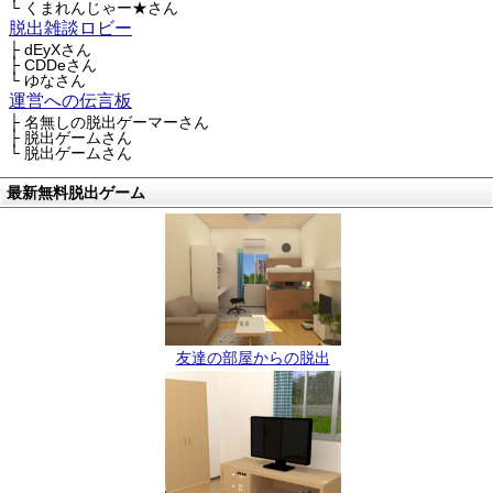
└ くまれんじゃー★さん
脱出雑談ロビー
├ dEyXさん
├ CDDeさん
└ ゆなさん
運営への伝言板
├ 名無しの脱出ゲーマーさん
├ 脱出ゲームさん
└ 脱出ゲームさん
最新無料脱出ゲーム
友達の部屋からの脱出