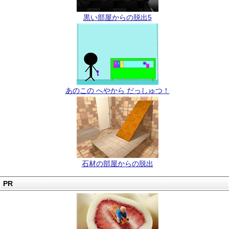
黒い部屋からの脱出5
あのこの へやから だっしゅつ！
石材の部屋からの脱出
PR