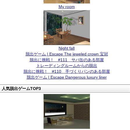
My room
Night fall
脱出ゲーム | Escape The jeweled crown 宝冠
脱出に挑戦！ #111 サバ缶のある部屋
トレーディングルームからの脱出
脱出に挑戦！ #110 手づくりパンのある部屋
脱出ゲーム | Escape Dangerous luxury liner
人気脱出ゲームTOP3