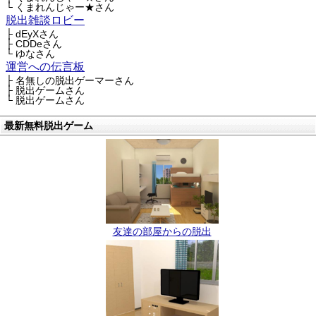
└ くまれんじゃー★さん
脱出雑談ロビー
├ dEyXさん
├ CDDeさん
└ ゆなさん
運営への伝言板
├ 名無しの脱出ゲーマーさん
├ 脱出ゲームさん
└ 脱出ゲームさん
最新無料脱出ゲーム
友達の部屋からの脱出