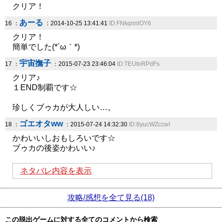
クリア！
あーる
16 ：
：2014-10-25 13:41:41
ID:FNkqnnlOY6
クリア！
簡単でした(*´ω｀*)
宇宙撫子
17 ：
：2015-07-23 23:46:04
ID:TEUtoRPdFs
クリア♪
１END制覇です☆
珍しくブゥカが大人しい…。
ゴエオタww
18 ：
：2015-07-24 14:32:30
ID:8yucWZccwI
かわいいしおもしろいです☆
ブゥカの後姿かわいい♪
ネタバレ内容を表示
攻略/感想を全て見る(18)
この脱出ゲームに対する全てのコメントから検索