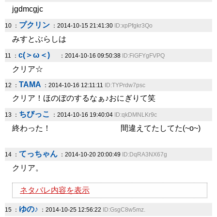
jgdmcgjc
プクリン
10 ：
：2014-10-15 21:41:30
ID:xpPfgkr3Qo
みすとぶらしは
c(＞ω＜)ゞ
11 ：
：2014-10-16 09:50:38
ID:FiGFYgFVPQ
クリア☆
TAMA
12 ：
：2014-10-16 12:11:11
ID:TYPrdw7psc
クリア！ほのぼのするなぁ♪おにぎりて笑
ちびっこ
13 ：
：2014-10-16 19:40:04
ID:qkDMNLKr9c
終わった！ 間違えてたしてた(~o~)
てっちゃん
14 ：
：2014-10-20 20:00:49
ID:DqRA3NX67g
クリア。
ネタバレ内容を表示
ゆの♪
15 ：
：2014-10-25 12:56:22
ID:GsgC8w5mz.