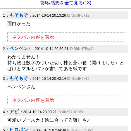
攻略/感想を全て見る(18)
もそもそ
1 ：
：2014-10-14 20:13:26
ID:t2oktH6x12
面白かった
ネタバレ内容を表示
ペンペン♪
2 ：
：2014-10-14 20:30:21
ID:BhKH75sy7I
わかりません！
持ち物は数字のついた切り株と蒼い箱（開けました）と
はけとマルとバツが書いてある紙です
もそもそ
3 ：
：2014-10-14 20:43:14
ID:t2oktH6x12
ペンペンさん
ネタバレ内容を表示
アビ
4 ：
：2014-10-14 23:00:21
ID:0K677UChSI
可愛いブースカ！絵に合ってる難しさ♪
ヒロポン
5 ：
：2014-10-15 07:34:30
ID:a8428LmB5Y