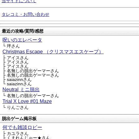
当サイトについて
タレコミ・お問い合わせ
最近の攻略/質問/感想
呪いのエレベータ
└ 坪さん
Christmas Escape （クリスマスエスケープ）
├ アイスさん
├ アイスさん
├ アイスさん
├ 名無しの脱出ゲーマーさん
├ 名無しの脱出ゲーマーさん
├ saiazinnさん
└ saiazinnさん
Neutral ミニ脱出
└ 名無しの脱出ゲーマーさん
Trial X Love #01 Maze
└ りんごさん
脱出ゲーム掲示板
何でも雑談ロビー
├ カユラさん
├ くまれんじゃー★さん