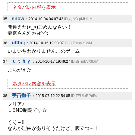
ネタバレ内容を表示
snow
35 ：
：2014-10-04 04:07:43
ID:xgNO.pMUHM
間違えた(>_<)ごめんなさい！
龍奈さんﾀﾞｯﾀﾈ(^-^;
utfhcj
36 ：
：2014-10-16 19:03:07
ID:BiTmbVX8aM
いまいちわかりませんこのゲーム
ｕｔｈｙ
37 ：
：2014-10-17 19:49:27
ID:BiTmbVX8aM
まちがえた；
ネタバレ内容を表示
宇宙撫子
38 ：
：2015-07-12 22:54:05
ID:TEUtoRPdFs
クリア♪
１END制覇です☆
くそ～!!
なんか理由がありそうだけど、腹立つ～!!