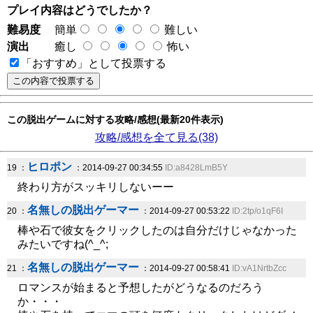
プレイ内容はどうでしたか？
難易度
簡単
難しい
演出
癒し
怖い
「おすすめ」として投票する
この脱出ゲームに対する攻略/感想(最新20件表示)
攻略/感想を全て見る(38)
ヒロポン
19 ：
：2014-09-27 00:34:55
ID:a8428LmB5Y
終わり方がスッキリしないーー
名無しの脱出ゲーマー
20 ：
：2014-09-27 00:53:22
ID:2tp/o1qF6I
棒や石で彼女をクリックしたのは自分だけじゃなかった
みたいですね(^_^;
名無しの脱出ゲーマー
21 ：
：2014-09-27 00:58:41
ID:vA1NrtbZcc
ロマンスが始まると予想したがどうなるのだろう
か・・・