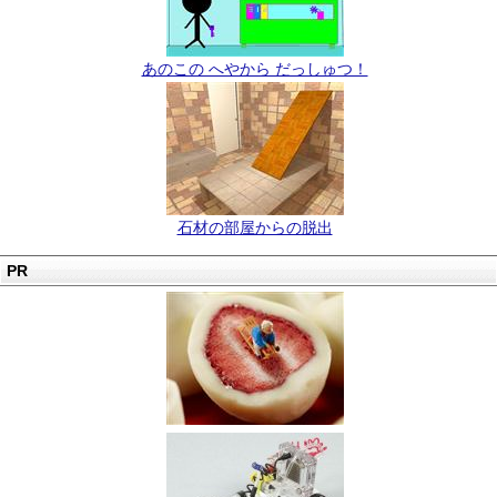
あのこの へやから だっしゅつ！
石材の部屋からの脱出
PR