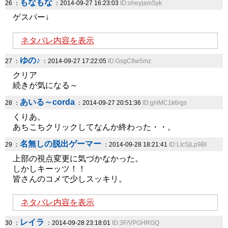
もなもな
26 ：
：2014-09-27 16:23:03
ID:oheyjamSyk
ゲスパー↓
ネタバレ内容を表示
ゆの♪
27 ：
：2014-09-27 17:22:05
ID:GsgC8w5mz.
クリア
続きが気になる～
あいる～corda
28 ：
：2014-09-27 20:51:36
ID:gHMC1k6rgs
くりあ。
あちこちクリックしてなんか終わった・・。
名無しの脱出ゲーマー
29 ：
：2014-09-28 18:21:41
ID:LIcSjLp9BI
上部の視点変更に気づかなかった。
しかしキーッツ！！
皆さんのコメで少しスッキリ。
ネタバレ内容を表示
レイラ
30 ：
：2014-09-28 23:18:01
ID:3F/VPGHRGQ