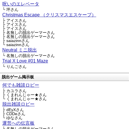
呪いのエレベータ
└ 坪さん
Christmas Escape （クリスマスエスケープ）
├ アイスさん
├ アイスさん
├ アイスさん
├ 名無しの脱出ゲーマーさん
├ 名無しの脱出ゲーマーさん
├ saiazinnさん
└ saiazinnさん
Neutral ミニ脱出
└ 名無しの脱出ゲーマーさん
Trial X Love #01 Maze
└ りんごさん
脱出ゲーム掲示板
何でも雑談ロビー
├ カユラさん
├ くまれんじゃー★さん
└ くまれんじゃー★さん
脱出雑談ロビー
├ dEyXさん
├ CDDeさん
└ ゆなさん
運営への伝言板
├ 名無しの脱出ゲーマーさん