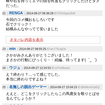
棒や石を持ってエマの頭を何度もクリックしたけどダメ
だった。
RENGA
22 ：
：2014-09-27 06:36:29
ID:FDSXgaU9sE
今回のコメ欄おもしろいです
石でクリック！
結構みんなやってて笑いました
ネタバレ内容を表示
min
23 ：
：2014-09-27 08:55:25
ID:wc77t1sgOc
さかがみさんありがとうございました！
まさかの行動にびっくり・・続編、待ってます(゜_゜)
ウジュ
24 ：
：2014-09-27 12:24:53
ID:oi7er8kaws
え？終わり？…って感じでした。
本当に終わりですよね？
名無しの脱出ゲーマー
25 ：
：2014-09-27 15:04:15
ID:BKMoArUpEQ
ええと、どこをクリックしたらこの馬鹿女を殴りとばせ
るんでしょうか？