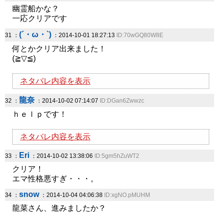
幽霊船かな？
一応クリアです
(´・ω・`)
31 ：
：2014-10-01 18:27:13
ID:70wGQ80W8E
何とかクリア出来ました！
(≧▽≦)
ネタバレ内容を表示
龍奈
32 ：
：2014-10-02 07:14:07
ID:DGan6Zwwzc
ｈｅｌｐです！
ネタバレ内容を表示
Eri
33 ：
：2014-10-02 13:38:06
ID:5gm5hZuWT2
クリア！
エマ性格悪すぎ・・・。
snow
34 ：
：2014-10-04 04:06:38
ID:xgNO.pMUHM
龍菜さん、進みましたか？