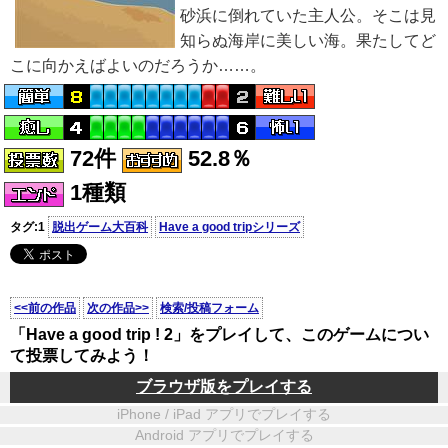
砂浜に倒れていた主人公。そこは見
知らぬ海岸に美しい海。果たしてど
こに向かえばよいのだろうか……。
72件
52.8％
1種類
タグ:1
脱出ゲーム大百科
Have a good tripシリーズ
<<前の作品
次の作品>>
検索/投稿フォーム
「Have a good trip ! 2」をプレイして、このゲームについ
て投票してみよう！
ブラウザ版をプレイする
iPhone / iPad アプリでプレイする
Android アプリでプレイする