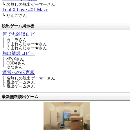
└ 名無しの脱出ゲーマーさん
Trial X Love #01 Maze
└ りんごさん
脱出ゲーム掲示板
何でも雑談ロビー
├ カユラさん
├ くまれんじゃー★さん
└ くまれんじゃー★さん
脱出雑談ロビー
├ dEyXさん
├ CDDeさん
└ ゆなさん
運営への伝言板
├ 名無しの脱出ゲーマーさん
├ 脱出ゲームさん
└ 脱出ゲームさん
最新無料脱出ゲーム