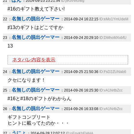
ぽん
21 ：
：2014-09-23 23:21:54
ID:jtKbvW0/Bg
#16のギフト教えて下さい!
名無しの脱出ゲーマー
22 ：
：2014-09-24 16:22:15
ID:eMo1YmUdeM
♯13のギフトはどこですか
名無しの脱出ゲーマー
23 ：
：2014-09-24 20:29:10
ID:DMhoMXxbfU
13
ネタバレ内容を表示
名無しの脱出ゲーマー
24 ：
：2014-09-25 21:50:36
ID:FsD2ZUNab6
クセになります！
名無しの脱出ゲーマー
25 ：
：2014-09-26 16:25:30
ID:vA1NrtbZcc
#16と#18のギフトがわからん
名無しの脱出ゲーマー
26 ：
：2014-09-26 16:33:08
ID:vA1NrtbZcc
ギフトコンプリート
ヒントに載ってたのか・・・
うにょ
27 ：
：2014-09-28 12:07:12
ID:oEnyKbEHHA