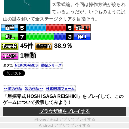
ズ零式編。今回は操作方法が絞られ
ているようだが、いつものように沢
山の謎を解いて全ステージクリアを目指そう。
45件
88.9％
1種類
タグ:1
NEKOGAMES
星探シリーズ
<<前の作品
次の作品>>
検索/投稿フォーム
「星探零式 HOSHI SAGA REISHIKI」をプレイして、この
ゲームについて投票してみよう！
ブラウザ版をプレイする
iPhone / iPad アプリでプレイする
Android アプリでプレイする