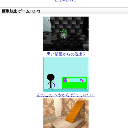
ELEMENTS
簡単脱出ゲームTOP3
黒い部屋からの脱出5
あのこの へやから だっしゅつ！