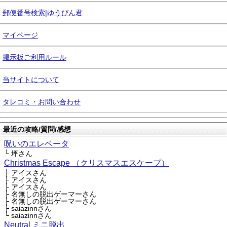
郵便番号検索|ゆうびん君
マイページ
掲示板ご利用ルール
当サイトについて
タレコミ・お問い合わせ
最近の攻略/質問/感想
呪いのエレベータ
└ 坪さん
Christmas Escape （クリスマスエスケープ）
├ アイスさん
├ アイスさん
├ アイスさん
├ 名無しの脱出ゲーマーさん
├ 名無しの脱出ゲーマーさん
├ saiazinnさん
└ saiazinnさん
Neutral ミニ脱出