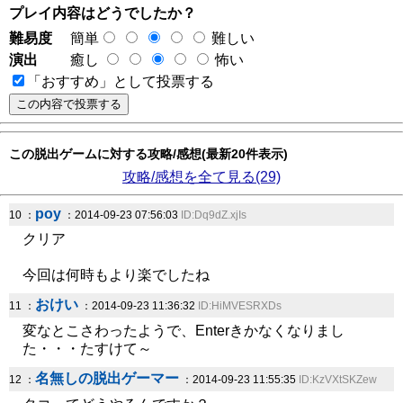
プレイ内容はどうでしたか？
難易度
簡単
難しい
演出
癒し
怖い
「おすすめ」として投票する
この脱出ゲームに対する攻略/感想(最新20件表示)
攻略/感想を全て見る(29)
poy
10 ：
：2014-09-23 07:56:03
ID:Dq9dZ.xjIs
クリア
今回は何時もより楽でしたね
おけい
11 ：
：2014-09-23 11:36:32
ID:HiMVESRXDs
変なとこさわったようで、Enterきかなくなりまし
た・・・たすけて～
名無しの脱出ゲーマー
12 ：
：2014-09-23 11:55:35
ID:KzVXtSKZew