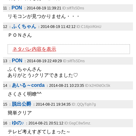
PON
11 ：
：2014-08-19 11:39:21
ID:siftTsSDns
リモコンが見つかりません・・・
ふくちゃん
12 ：
：2014-08-19 11:42:12
ID:C16jsVKlnU
ＰＯＮさん
ネタバレ内容を表示
PON
13 ：
：2014-08-19 22:49:29
ID:siftTsSDns
ふくちゃんさん
ありがとう♪クリアできました♡
あいる～corda
14 ：
：2014-08-21 10:23:35
ID:k2H0IdOcSk
さくさく明瞭^^
脱出公爵
15 ：
：2014-08-21 19:34:35
ID:.QQyTqih7g
簡単クリア
ゆの♪
16 ：
：2014-08-21 20:51:12
ID:GsgC8w5mz.
テレビ考えすぎてしまった～