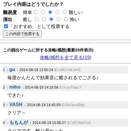
プレイ内容はどうでしたか？
難易度
簡単
難しい
演出
癒し
怖い
「おすすめ」として投票する
この脱出ゲームに対する攻略/感想(最新20件表示)
攻略/感想を全て見る(19)
gu
1 ：
：2014-08-18 13:50:24
ID:uW0YKKJvV2
毎度かんたんで効果音に癒されるでござる♪
miho
2 ：
：2014-08-18 14:16:56
ID:h.pvT6qq.Y
できた♪
VASH
3 ：
：2014-08-18 14:45:59
ID:0xOpsvBfqs
クリア～
ももんが
4 ：
：2014-08-18 15:08:27
ID:VBTiMeFzjA
クリアです。解り易かった。