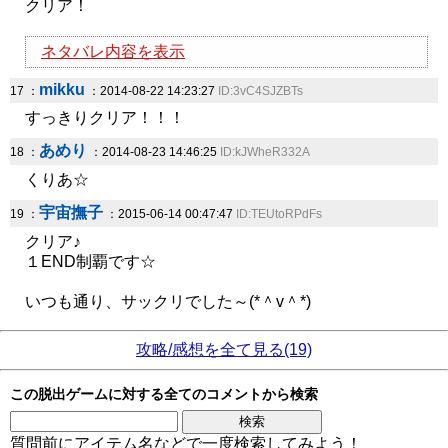
クリア！
ネタバレ内容を表示
mikku
17 ：
：2014-08-22 14:23:27
ID:3vC4SJZBTs
すっきりクリア！！！
あめり
18 ：
：2014-08-23 14:46:25
ID:kJWheR332A
くりあ☆
宇宙撫子
19 ：
：2015-06-14 00:47:47
ID:TEUtoRPdFs
クリア♪
１END制覇です☆
いつも通り、サックリでした～(*＾v＾*)
攻略/感想を全て見る(19)
この脱出ゲームに対する全てのコメントから検索
質問前にアイテム名などで一度検索してみよう！