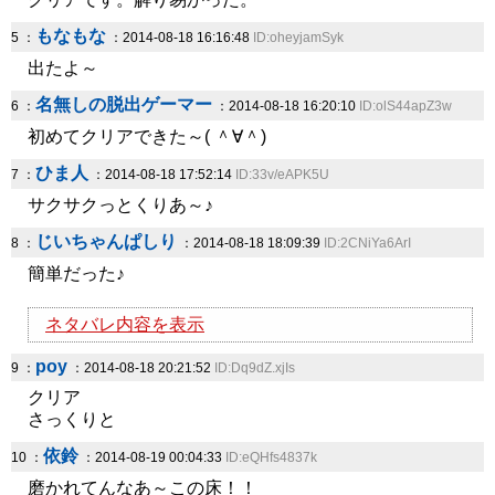
もなもな
5 ：
：2014-08-18 16:16:48
ID:oheyjamSyk
出たよ～
名無しの脱出ゲーマー
6 ：
：2014-08-18 16:20:10
ID:olS44apZ3w
初めてクリアできた～( ＾∀＾)
ひま人
7 ：
：2014-08-18 17:52:14
ID:33v/eAPK5U
サクサクっとくりあ～♪
じいちゃんぱしり
8 ：
：2014-08-18 18:09:39
ID:2CNiYa6ArI
簡単だった♪
ネタバレ内容を表示
poy
9 ：
：2014-08-18 20:21:52
ID:Dq9dZ.xjIs
クリア
さっくりと
依鈴
10 ：
：2014-08-19 00:04:33
ID:eQHfs4837k
磨かれてんなあ～この床！！