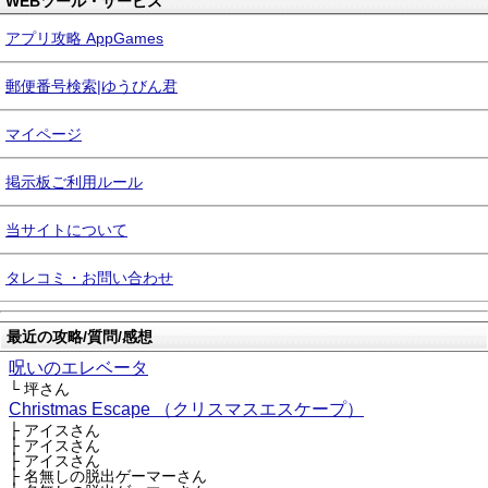
WEBツール・サービス
アプリ攻略 AppGames
郵便番号検索|ゆうびん君
マイページ
掲示板ご利用ルール
当サイトについて
タレコミ・お問い合わせ
最近の攻略/質問/感想
呪いのエレベータ
└ 坪さん
Christmas Escape （クリスマスエスケープ）
├ アイスさん
├ アイスさん
├ アイスさん
├ 名無しの脱出ゲーマーさん