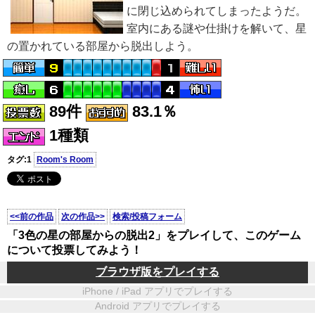
に閉じ込められてしまったようだ。
室内にある謎や仕掛けを解いて、星
の置かれている部屋から脱出しよう。
89件
83.1％
1種類
タグ:1
Room's Room
<<前の作品
次の作品>>
検索/投稿フォーム
「3色の星の部屋からの脱出2」をプレイして、このゲーム
について投票してみよう！
ブラウザ版をプレイする
iPhone / iPad アプリでプレイする
Android アプリでプレイする