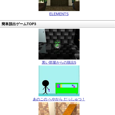
ELEMENTS
簡単脱出ゲームTOP3
黒い部屋からの脱出5
あのこの へやから だっしゅつ！