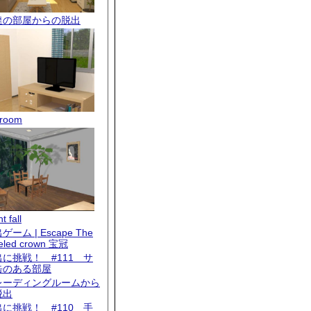
達の部屋からの脱出
room
t fall
ゲーム | Escape The
eled crown 宝冠
出に挑戦！ #111 サ
缶のある部屋
レーディングルームから
脱出
出に挑戦！ #110 手