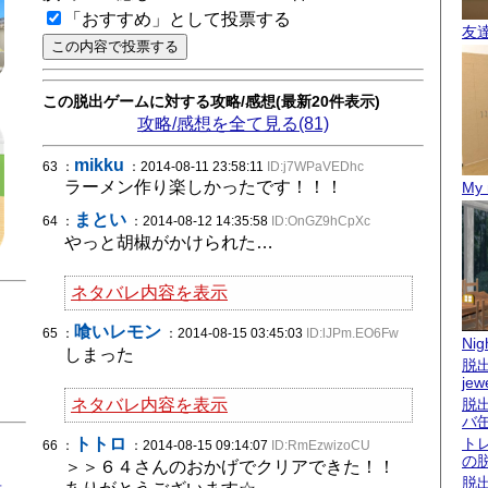
「おすすめ」として投票する
友
この脱出ゲームに対する攻略/感想(最新20件表示)
攻略/感想を全て見る(81)
mikku
63 ：
：2014-08-11 23:58:11
ID:j7WPaVEDhc
ラーメン作り楽しかったです！！！
My 
まとい
64 ：
：2014-08-12 14:35:58
ID:OnGZ9hCpXc
やっと胡椒がかけられた…
ネタバレ内容を表示
喰いレモン
65 ：
：2014-08-15 03:45:03
ID:lJPm.EO6Fw
Nigh
しまった
脱出
jew
ネタバレ内容を表示
脱
バ
トトロ
ト
66 ：
：2014-08-15 09:14:07
ID:RmEzwizoCU
の
＞＞６４さんのおかげでクリアできた！！
脱