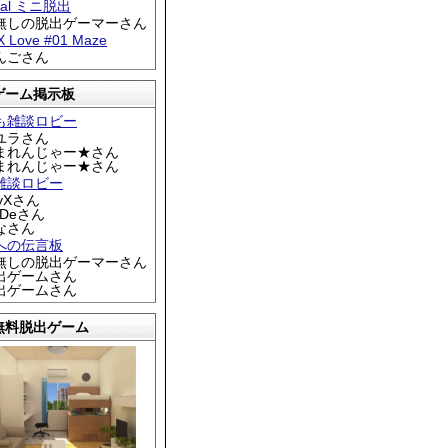
tral ミニ脱出
名無しの脱出ゲーマーさん
 X Love #01 Maze
りんごさん
ゲーム掲示板
も雑談ロビー
カユラさん
くまれんじゃー★さん
くまれんじゃー★さん
雑談ロビー
EyXさん
DDeさん
なさん
への伝言板
名無しの脱出ゲーマーさん
脱出ゲームさん
脱出ゲームさん
無料脱出ゲーム