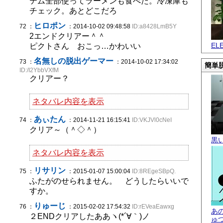
テム全部使ってラーメンも食べた。冷凍庫も
チェック。あとどこだろ
ヒロポン
72 ：
：2014-10-02 09:48:58
ID:a8428LmB5Y
2エンドクリアー＾＾
EL
ピクトさん おこっ…かわいい
名無しの脱出ゲーマー
73 ：
：2014-10-02 17:34:02
簡単脱
ID:/I2YbbVXfM
クリアー？
ネタバレ内容を表示
あぃたん
74 ：
：2014-11-21 16:15:41
ID:VKJVl0cNeI
クリア～（＾◇＾）
黒
ネタバレ内容を表示
リサリン
75 ：
：2015-01-07 15:00:04
ID:8REgeSBpQ.
ふたがのせられません。 どうしたらいいで
すか。
りゅーじ
76 ：
：2015-02-02 17:54:32
ID:rEVeaEawxg
あ
２ENDクリアしたああヽ(*´∀｀)ノ
ゅ