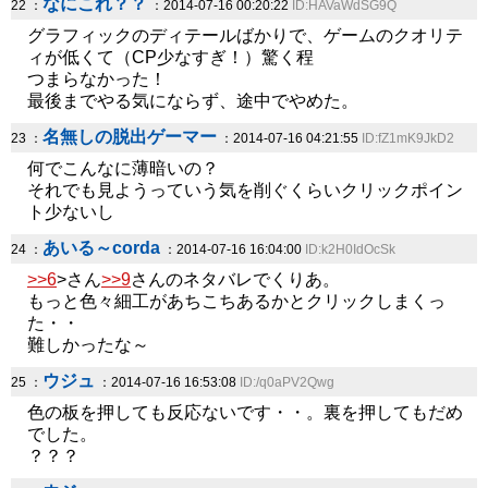
なにこれ？？
22 ：
：2014-07-16 00:20:22
ID:HAVaWdSG9Q
グラフィックのディテールばかりで、ゲームのクオリテ
ィが低くて（CP少なすぎ！）驚く程
つまらなかった！
最後までやる気にならず、途中でやめた。
名無しの脱出ゲーマー
23 ：
：2014-07-16 04:21:55
ID:fZ1mK9JkD2
何でこんなに薄暗いの？
それでも見ようっていう気を削ぐくらいクリックポイン
ト少ないし
あいる～corda
24 ：
：2014-07-16 16:04:00
ID:k2H0IdOcSk
>>6
>さん
>>9
さんのネタバレでくりあ。
もっと色々細工があちこちあるかとクリックしまくっ
た・・
難しかったな～
ウジュ
25 ：
：2014-07-16 16:53:08
ID:/q0aPV2Qwg
色の板を押しても反応ないです・・。裏を押してもだめ
でした。
？？？