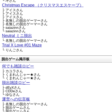
└ 坪さん
Christmas Escape （クリスマスエスケープ）
├ アイスさん
├ アイスさん
├ アイスさん
├ 名無しの脱出ゲーマーさん
├ 名無しの脱出ゲーマーさん
├ saiazinnさん
└ saiazinnさん
Neutral ミニ脱出
└ 名無しの脱出ゲーマーさん
Trial X Love #01 Maze
└ りんごさん
脱出ゲーム掲示板
何でも雑談ロビー
├ カユラさん
├ くまれんじゃー★さん
└ くまれんじゃー★さん
脱出雑談ロビー
├ dEyXさん
├ CDDeさん
└ ゆなさん
運営への伝言板
├ 名無しの脱出ゲーマーさん
├ 脱出ゲームさん
└ 脱出ゲームさん