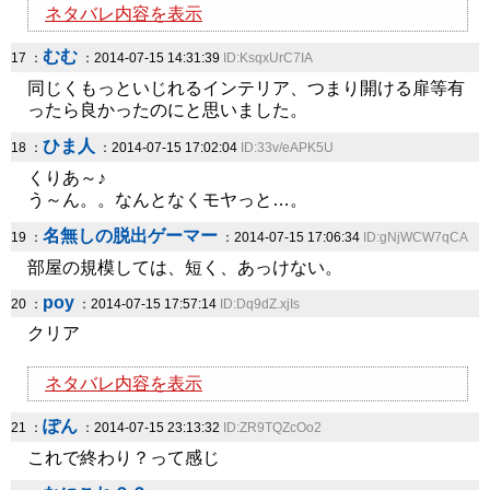
ネタバレ内容を表示
むむ
17 ：
：2014-07-15 14:31:39
ID:KsqxUrC7IA
同じくもっといじれるインテリア、つまり開ける扉等有
ったら良かったのにと思いました。
ひま人
18 ：
：2014-07-15 17:02:04
ID:33v/eAPK5U
くりあ～♪
う～ん。。なんとなくモヤっと…。
名無しの脱出ゲーマー
19 ：
：2014-07-15 17:06:34
ID:gNjWCW7qCA
部屋の規模しては、短く、あっけない。
poy
20 ：
：2014-07-15 17:57:14
ID:Dq9dZ.xjIs
クリア
ネタバレ内容を表示
ぽん
21 ：
：2014-07-15 23:13:32
ID:ZR9TQZcOo2
これで終わり？って感じ