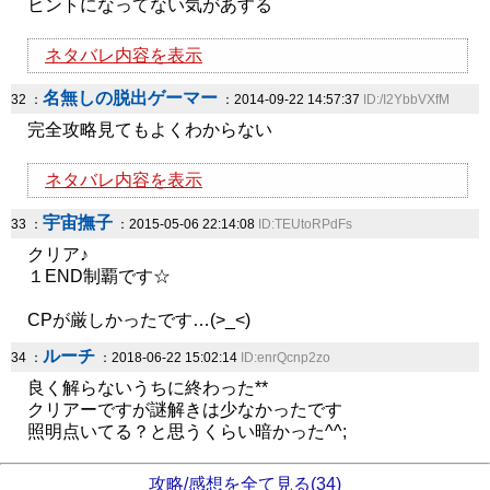
ヒントになってない気があする
ネタバレ内容を表示
名無しの脱出ゲーマー
32 ：
：2014-09-22 14:57:37
ID:/I2YbbVXfM
完全攻略見てもよくわからない
ネタバレ内容を表示
宇宙撫子
33 ：
：2015-05-06 22:14:08
ID:TEUtoRPdFs
クリア♪
１END制覇です☆
CPが厳しかったです…(>_<)
ルーチ
34 ：
：2018-06-22 15:02:14
ID:enrQcnp2zo
良く解らないうちに終わった**
クリアーですが謎解きは少なかったです
照明点いてる？と思うくらい暗かった^^;
攻略/感想を全て見る(34)