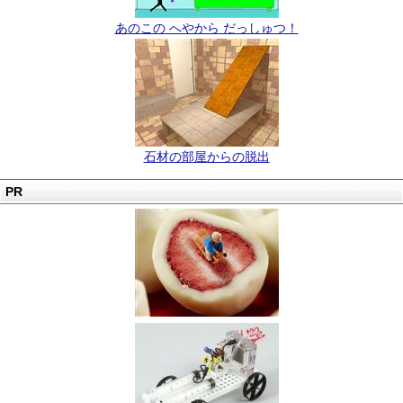
あのこの へやから だっしゅつ！
石材の部屋からの脱出
PR