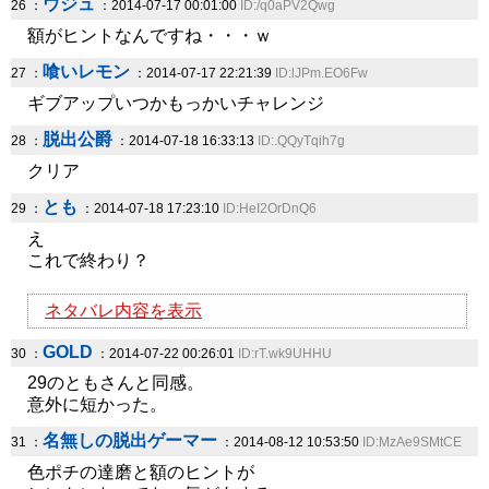
ウジュ
26 ：
：2014-07-17 00:01:00
ID:/q0aPV2Qwg
額がヒントなんですね・・・ｗ
喰いレモン
27 ：
：2014-07-17 22:21:39
ID:lJPm.EO6Fw
ギブアップいつかもっかいチャレンジ
脱出公爵
28 ：
：2014-07-18 16:33:13
ID:.QQyTqih7g
クリア
とも
29 ：
：2014-07-18 17:23:10
ID:HeI2OrDnQ6
え
これで終わり？
ネタバレ内容を表示
GOLD
30 ：
：2014-07-22 00:26:01
ID:rT.wk9UHHU
29のともさんと同感。
意外に短かった。
名無しの脱出ゲーマー
31 ：
：2014-08-12 10:53:50
ID:MzAe9SMtCE
色ポチの達磨と額のヒントが