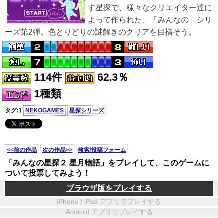
す星探で、様々なクリエイター達に
よって作られた、「みんなの」シリ
ーズ第2弾。色とりどりの謎解きのクリアを目指そう。
114件
62.3％
1種類
タグ:1
NEKOGAMES
星探シリーズ
<<前の作品
次の作品>>
検索/投稿フォーム
「みんなの星探２ 星月物語」をプレイして、このゲームに
ついて投票してみよう！
ブラウザ版をプレイする
iPhone / iPad アプリでプレイする
Android アプリでプレイする