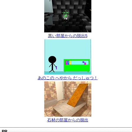
黒い部屋からの脱出5
あのこの へやから だっしゅつ！
石材の部屋からの脱出
PR