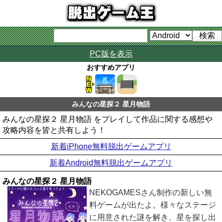
PC版を表示
おすすめアプリ
みんなの星探２ 星月物語
みんなの星探２ 星月物語 をプレイして作品に関する感想や
攻略内容を皆と共有しよう！
新着iPhone無料脱出ゲームアプリ
新着Android無料脱出ゲームアプリ
みんなの星探２ 星月物語
NEKOGAMESさん制作の新しい無
料ゲームが出たよ。様々なステージ
に用意された謎を解き、星を探し出