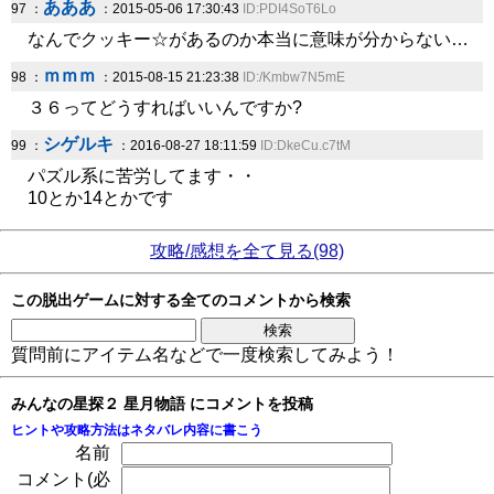
あああ
97 ：
：2015-05-06 17:30:43
ID:PDI4SoT6Lo
なんでクッキー☆があるのか本当に意味が分からない…
ｍｍｍ
98 ：
：2015-08-15 21:23:38
ID:/Kmbw7N5mE
３６ってどうすればいいんですか?
シゲルキ
99 ：
：2016-08-27 18:11:59
ID:DkeCu.c7tM
パズル系に苦労してます・・
10とか14とかです
攻略/感想を全て見る(98)
この脱出ゲームに対する全てのコメントから検索
質問前にアイテム名などで一度検索してみよう！
みんなの星探２ 星月物語 にコメントを投稿
ヒントや攻略方法はネタバレ内容に書こう
名前
コメント(必