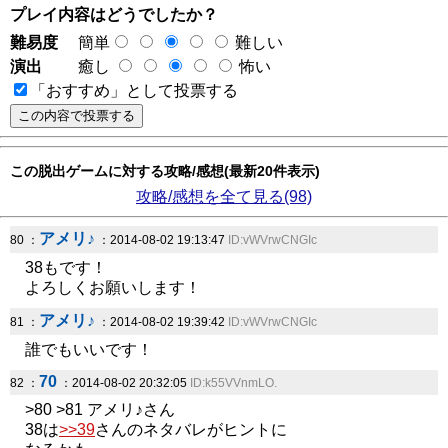
プレイ内容はどうでしたか？
難易度
簡単
難しい
演出
癒し
怖い
「おすすめ」として投票する
この脱出ゲームに対する攻略/感想(最新20件表示)
攻略/感想を全て見る(98)
アメリ♪
80 ：
：2014-08-02 19:13:47
ID:vWVrwCNGIc
38もです！
よろしくお願いします！
アメリ♪
81 ：
：2014-08-02 19:39:42
ID:vWVrwCNGIc
誰でもいいです！
70
82 ：
：2014-08-02 20:32:05
ID:k55VVnmLO.
>80 >81 アメリ♪さん
38は
>>39
さんのネタバレがヒントに