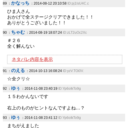
かなっち
89 ：
：2014-08-12 20:10:58
ID:pj1lsU4C.c
ひま人さん
おかげで全ステージクリアできました！！
ありがとうございました！！
ちゃむ
90 ：
：2014-08-19 18:07:24
ID:zLT2uOc2Xc
＃２６
全く解んない
ネタバレ内容を表示
のえる
91 ：
：2014-10-13 16:08:24
ID:yzV.TOi0V.
☆全クリ☆
ゆぅ
92 ：
：2014-11-08 23:40:19
ID:Yp6oIkTo9g
１５わかんないです
右上のものがヒントなんですよね…？
ゆぅ
93 ：
：2014-11-08 23:41:12
ID:Yp6oIkTo9g
まちがえました