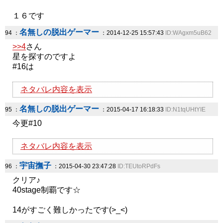
１６です
名無しの脱出ゲーマー
94 ：
：2014-12-25 15:57:43
ID:WAgxm5uB62
>>4
さん
星を探すのですよ
#16は
ネタバレ内容を表示
名無しの脱出ゲーマー
95 ：
：2015-04-17 16:18:33
ID:N1tqUHtYIE
今更#10
ネタバレ内容を表示
宇宙撫子
96 ：
：2015-04-30 23:47:28
ID:TEUtoRPdFs
クリア♪
40stage制覇です☆
14がすごく難しかったです(>_<)