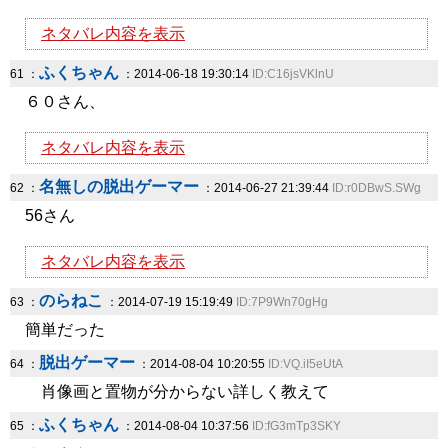
ネタバレ内容を表示
ふくちゃん
61 ：
：2014-06-18 19:30:14
ID:C16jsVKlnU
６０さん、
ネタバレ内容を表示
名無しの脱出ゲーマー
62 ：
：2014-06-27 21:39:44
ID:r0DBwS.SWg
56さん
ネタバレ内容を表示
のらねこ
63 ：
：2014-07-19 15:19:49
ID:7P9Wn70gHg
簡単だった
脱出ゲーマー
64 ：
：2014-08-04 10:20:55
ID:VQ.iI5eUtA
肖像画と置物が分からない詳しく教えて
ふくちゃん
65 ：
：2014-08-04 10:37:56
ID:fG3mTp3SKY