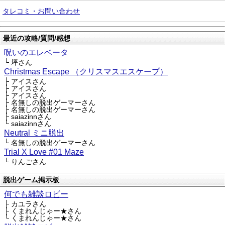
タレコミ・お問い合わせ
最近の攻略/質問/感想
呪いのエレベータ
└ 坪さん
Christmas Escape （クリスマスエスケープ）
├ アイスさん
├ アイスさん
├ アイスさん
├ 名無しの脱出ゲーマーさん
├ 名無しの脱出ゲーマーさん
├ saiazinnさん
└ saiazinnさん
Neutral ミニ脱出
└ 名無しの脱出ゲーマーさん
Trial X Love #01 Maze
└ りんごさん
脱出ゲーム掲示板
何でも雑談ロビー
├ カユラさん
├ くまれんじゃー★さん
└ くまれんじゃー★さん