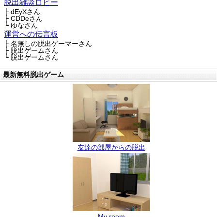
脱出雑談ロビー
├ dEyXさん
├ CDDeさん
└ ゆなさん
運営への伝言板
├ 名無しの脱出ゲーマーさん
├ 脱出ゲームさん
└ 脱出ゲームさん
最新無料脱出ゲーム
友達の部屋からの脱出
My room