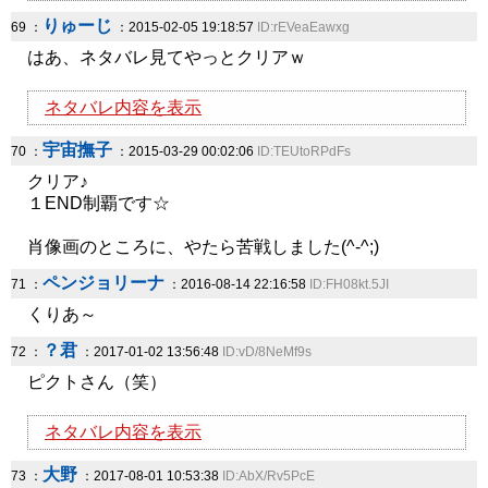
りゅーじ
69 ：
：2015-02-05 19:18:57
ID:rEVeaEawxg
はあ、ネタバレ見てやっとクリアｗ
ネタバレ内容を表示
宇宙撫子
70 ：
：2015-03-29 00:02:06
ID:TEUtoRPdFs
クリア♪
１END制覇です☆
肖像画のところに、やたら苦戦しました(^-^;)
ペンジョリーナ
71 ：
：2016-08-14 22:16:58
ID:FH08kt.5JI
くりあ～
？君
72 ：
：2017-01-02 13:56:48
ID:vD/8NeMf9s
ピクトさん（笑）
ネタバレ内容を表示
大野
73 ：
：2017-08-01 10:53:38
ID:AbX/Rv5PcE