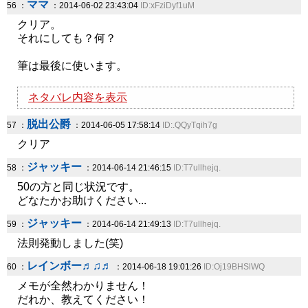
ママ
56 ：
：2014-06-02 23:43:04
ID:xFziDyf1uM
クリア。
それにしても？何？
筆は最後に使います。
ネタバレ内容を表示
脱出公爵
57 ：
：2014-06-05 17:58:14
ID:.QQyTqih7g
クリア
ジャッキー
58 ：
：2014-06-14 21:46:15
ID:T7ullhejq.
50の方と同じ状況です。
どなたかお助けください...
ジャッキー
59 ：
：2014-06-14 21:49:13
ID:T7ullhejq.
法則発動しました(笑)
レインボー♬♫♬
60 ：
：2014-06-18 19:01:26
ID:Oj19BHSlWQ
メモが全然わかりません！
だれか、教えてください！