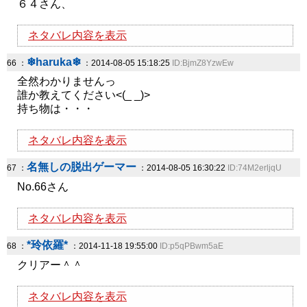
６４さん、
ネタバレ内容を表示
❄haruka❄
66 ：
：2014-08-05 15:18:25
ID:BjmZ8YzwEw
全然わかりませんっ
誰か教えてください<(_ _)>
持ち物は・・・
ネタバレ内容を表示
名無しの脱出ゲーマー
67 ：
：2014-08-05 16:30:22
ID:74M2erljqU
No.66さん
ネタバレ内容を表示
*玲依羅*
68 ：
：2014-11-18 19:55:00
ID:p5qPBwm5aE
クリアー＾＾
ネタバレ内容を表示