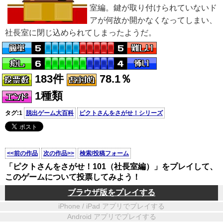
室編。鍵が取り付けられていないド
アが何故か開かなくなってしまい、
社長室に閉じ込められてしまったようだ。
183件
78.1％
1種類
タグ:1
脱出ゲーム大百科
ピクトさんをさがせ！シリーズ
<<前の作品
次の作品>>
検索/投稿フォーム
「ピクトさんをさがせ！101（社長室編）」をプレイして、
このゲームについて投票してみよう！
ブラウザ版をプレイする
iPhone / iPad アプリでプレイする
Android アプリでプレイする