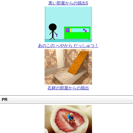
黒い部屋からの脱出5
あのこの へやから だっしゅつ！
石材の部屋からの脱出
PR