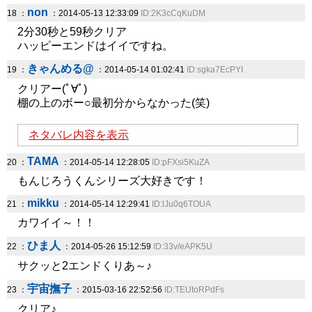
non
18 ：
：2014-05-13 12:33:09
ID:2K3cCqKuDM
2分30秒と59秒クリア
ハッピーエンドはイイですね。
きゃんめる@
19 ：
：2014-05-14 01:02:41
ID:sgka7EcPYI
クリアー(ﾟ∀ﾟ)
棚の上のボー○最初分からなかった(笑)
ネタバレ内容を表示
TAMA
20 ：
：2014-05-14 12:28:05
ID:pFXsi5KuZA
もんじろうくんシリーズ大好きです！
mikku
21 ：
：2014-05-14 12:29:41
ID:lJu0q6TOUA
カワイイ～！！
ひま人
22 ：
：2014-05-26 15:12:59
ID:33v/eAPK5U
サクッと2エンドくりあ～♪
宇宙撫子
23 ：
：2015-03-16 22:52:56
ID:TEUtoRPdFs
クリア♪