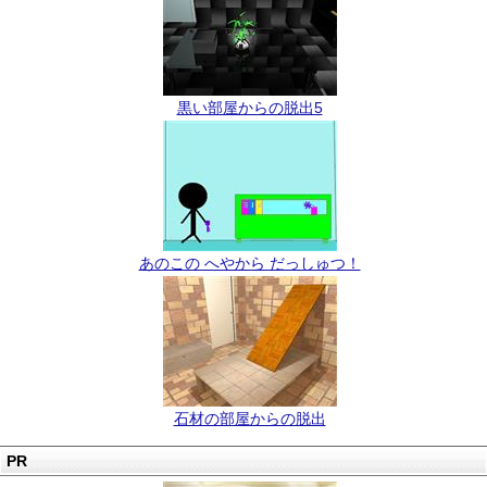
黒い部屋からの脱出5
あのこの へやから だっしゅつ！
石材の部屋からの脱出
PR