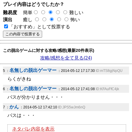
プレイ内容はどうでしたか？
難易度
簡単
難しい
演出
癒し
怖い
「おすすめ」として投票する
この脱出ゲームに対する攻略/感想(最新20件表示)
攻略/感想を全て見る(24)
名無しの脱出ゲーマー
5 ：
：2014-05-12 17:17:30
ID:mTS8gjNpQU
らくがきね
名無しの脱出ゲーマー
6 ：
：2014-05-12 17:41:08
ID:KFAuFfC4jk
パスが分かりません・・・
かん
7 ：
：2014-05-12 17:42:10
ID:JPS5wJm6nQ
パスは・・・
ネタバレ内容を表示