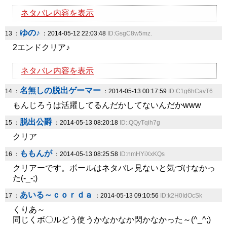
ネタバレ内容を表示
ゆの♪
13 ：
：2014-05-12 22:03:48
ID:GsgC8w5mz.
2エンドクリア♪
ネタバレ内容を表示
名無しの脱出ゲーマー
14 ：
：2014-05-13 00:17:59
ID:C1g6hCavT6
もんじろうは活躍してるんだかしてないんだかwww
脱出公爵
15 ：
：2014-05-13 08:20:18
ID:.QQyTqih7g
クリア
ももんが
16 ：
：2014-05-13 08:25:58
ID:nmHYiXxKQs
クリアーです。ボールはネタバレ見ないと気づけなかっ
た(-_-;)
あいる～ｃｏｒｄａ
17 ：
：2014-05-13 09:10:56
ID:k2H0IdOcSk
くりあ～
同じくボ〇ルどう使うかなかなか閃かなかった～(^_^;)