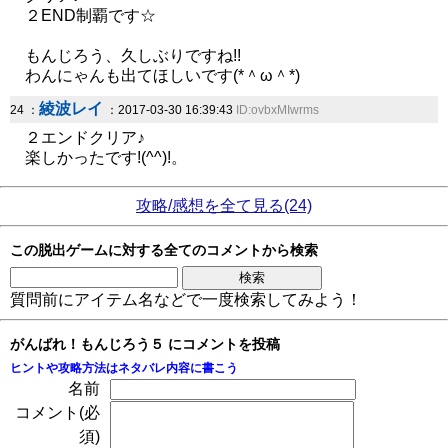
２END制覇です☆
もんじろう、久しぶりですね!!
わんにゃんも出てほしいです(*＾ω＾*)
綾波レイ
24 ：
：2017-03-30 16:39:43
ID:ovbxMIwrms
２エンドクリア♪
楽しかったです!(^^)!。
攻略/感想を全て見る(24)
この脱出ゲームに対する全てのコメントから検索
質問前にアイテム名などで一度検索してみよう！
がんばれ！もんじろう５ にコメントを投稿
ヒントや攻略方法はネタバレ内容に書こう
名前
コメント(必
須)