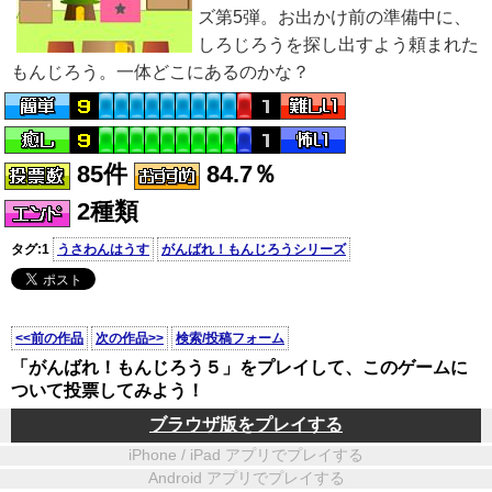
ズ第5弾。お出かけ前の準備中に、
しろじろうを探し出すよう頼まれた
もんじろう。一体どこにあるのかな？
85件
84.7％
2種類
タグ:1
うさわんはうす
がんばれ！もんじろうシリーズ
<<前の作品
次の作品>>
検索/投稿フォーム
「がんばれ！もんじろう５」をプレイして、このゲームに
ついて投票してみよう！
ブラウザ版をプレイする
iPhone / iPad アプリでプレイする
Android アプリでプレイする