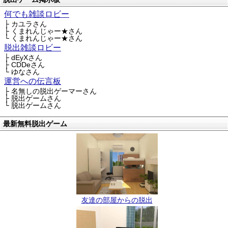
何でも雑談ロビー
├ カユラさん
├ くまれんじゃー★さん
└ くまれんじゃー★さん
脱出雑談ロビー
├ dEyXさん
├ CDDeさん
└ ゆなさん
運営への伝言板
├ 名無しの脱出ゲーマーさん
├ 脱出ゲームさん
└ 脱出ゲームさん
最新無料脱出ゲーム
友達の部屋からの脱出