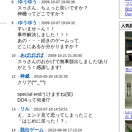
ゆうゆう
8 ：
：2009-10-07 19:00:36
づ
スゥさん、ちょっと良いですか？
脱出
神棚ってどこですか？
Dan
ゆうゆう
9 ：
：2009-10-07 19:04:32
人気脱
すいませ～ん！！
事件解決しました！！！
あの・・・続きのゲームって、
どこにあるか分かりますか？
あばばばば
10 ：
：2009-10-21 21:30:00
スゥさんのおかげで無事脱出しました!あり
がとう！感謝します!
雪
神威
12 ：
：2010-05-20 16:32:35
クリア(*^_^*)
special endうけますね(笑)
DD4って何者!?
リル
13 ：
：2010-07-18 14:53:51
Lo
え、エンド見て思ってしまったこと
出 
「はじめに戻った！？」
脱出ゲーム
14 ：
：2010-08-06 17:13:24