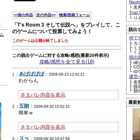
Neu
└ 
Trial
<<前の作品
次の作品>>
検索/投稿フォーム
└ 
0
「T's Room 3 そして伝説へ」をプレイして、こ
脱出
のゲームについて投票してみよう！
ム
何で
このゲームは公開が終了しました
├ 
├ 
└ 
この脱出ゲームに対する攻略/感想(最新20件表示)
脱出
攻略/感想を全て見る(18)
├ d
├ C
└ ゆ
あばばばば
1 ：
：2009-09-23 12:42:21
運営
わからん
├ 
├ 
└ 
ネタバレ内容を表示
最新
五朗
2 ：
：2009-09-30 15:52:15
簡単ｗ
ネタバレ内容を表示
スゥ
3 ：
：2009-09-30 16:47:59