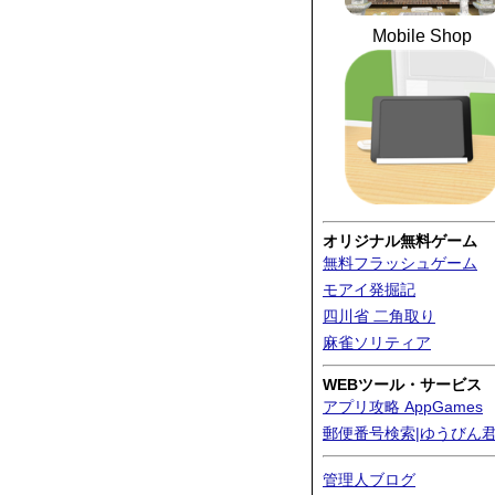
Mobile Shop
オリジナル無料ゲーム
無料フラッシュゲーム
モアイ発掘記
四川省 二角取り
麻雀ソリティア
WEBツール・サービス
アプリ攻略 AppGames
郵便番号検索|ゆうびん
管理人ブログ