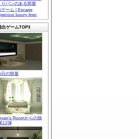
くりパンのある部屋
ゲーム | Escape
gerous luxury liner
出ゲームTOP3
の日の部屋
.nyan's Roomからの脱
第12弾