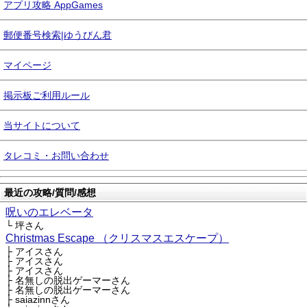
アプリ攻略 AppGames
郵便番号検索|ゆうびん君
マイページ
掲示板ご利用ルール
当サイトについて
タレコミ・お問い合わせ
最近の攻略/質問/感想
呪いのエレベータ
└ 坪さん
Christmas Escape （クリスマスエスケープ）
├ アイスさん
├ アイスさん
├ アイスさん
├ 名無しの脱出ゲーマーさん
├ 名無しの脱出ゲーマーさん
├ saiazinnさん