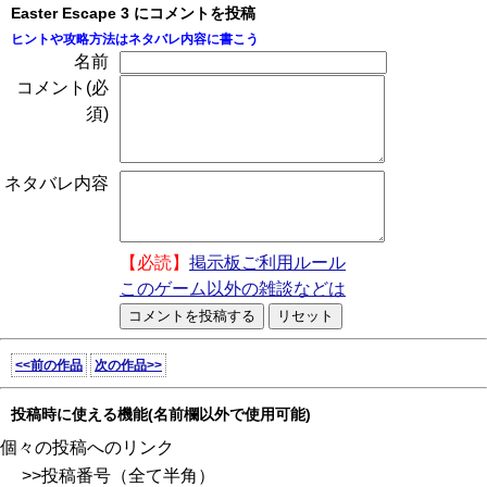
Easter Escape 3 にコメントを投稿
ヒントや攻略方法はネタバレ内容に書こう
名前
コメント(必
須)
ネタバレ内容
【必読】
掲示板ご利用ルール
このゲーム以外の雑談などは
<<前の作品
次の作品>>
投稿時に使える機能(名前欄以外で使用可能)
個々の投稿へのリンク
>>投稿番号（全て半角）