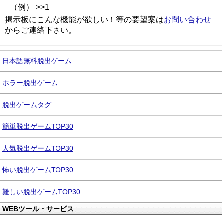
（例） >>1
掲示板にこんな機能が欲しい！等の要望案は
お問い合わせ
からご連絡下さい。
日本語無料脱出ゲーム
ホラー脱出ゲーム
脱出ゲームタグ
簡単脱出ゲームTOP30
人気脱出ゲームTOP30
怖い脱出ゲームTOP30
難しい脱出ゲームTOP30
WEBツール・サービス