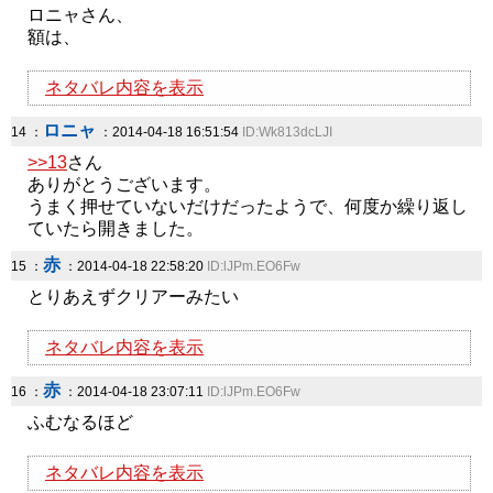
ロニャさん、
額は、
ネタバレ内容を表示
ロニャ
14 ：
：2014-04-18 16:51:54
ID:Wk813dcLJI
>>13
さん
ありがとうございます。
うまく押せていないだけだったようで、何度か繰り返し
ていたら開きました。
赤
15 ：
：2014-04-18 22:58:20
ID:lJPm.EO6Fw
とりあえずクリアーみたい
ネタバレ内容を表示
赤
16 ：
：2014-04-18 23:07:11
ID:lJPm.EO6Fw
ふむなるほど
ネタバレ内容を表示