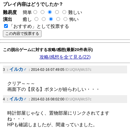
プレイ内容はどうでしたか？
難易度
簡単
難しい
演出
癒し
怖い
「おすすめ」として投票する
この脱出ゲームに対する攻略/感想(最新20件表示)
攻略/感想を全て見る(22)
イルカ♂
3 ：
：2014-02-16 07:49:05
ID:UQXAjWcS7c
クリア～～～
画面下の【戻る】ボタンが紛らわしい・・・
イルカ♂
4 ：
：2014-02-16 08:02:00
ID:UQXAjWcS7c
時計部屋じゃなく、置物部屋にリンクされてます
ね・・・
HPも確認しましたが、間違っていました。