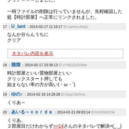
一時ファイルの削除は行っていませんが、先程確認した
処【時計部屋】へ正常にリンクされました。
U_lant
17 ：
：2014-02-17 11:19:17
ID:uqnhuvJwqU
なんか分らんうちに
クリア
ネタバレ内容を表示
猫煌
18 ：
：2014-02-17 23:36:13
ID:vYWQZuOzWw
時計部屋といい置物部屋といい
クリックスタート押しても
始まらない率の方が高い(・ω・`)
ゆの♪
19 ：
：2014-02-18 14:28:28
ID:GsgC8w5mz.
くりあ～
あいる～ｃｏｒｄａ
20 ：
：2014-02-21 09:03:14
ID:k2H0IdOcSk
くりあ。
２部屋目だけわからず
>>14
さんのネタバレで解決<(_ _)