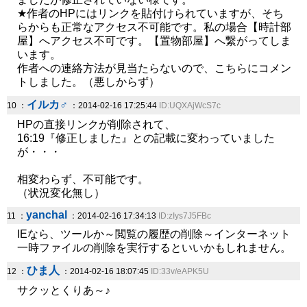
★作者のHPにはリンクを貼付けられていますが、そち
らからも正常なアクセス不可能です。私の場合【時計部
屋】へアクセス不可です。【置物部屋】へ繋がってしま
います。
作者への連絡方法が見当たらないので、こちらにコメン
トしました。（悪しからず）
イルカ♂
10 ：
：2014-02-16 17:25:44
ID:UQXAjWcS7c
HPの直接リンクが削除されて、
16:19『修正しました』との記載に変わっていました
が・・・
相変わらず、不可能です。
（状況変化無し）
yanchal
11 ：
：2014-02-16 17:34:13
ID:zIys7J5FBc
IEなら、ツールか～閲覧の履歴の削除～インターネット
一時ファイルの削除を実行するといいかもしれません。
ひま人
12 ：
：2014-02-16 18:07:45
ID:33v/eAPK5U
サクッとくりあ～♪