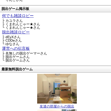
脱出ゲーム掲示板
何でも雑談ロビー
├ カユラさん
├ くまれんじゃー★さん
└ くまれんじゃー★さん
脱出雑談ロビー
├ dEyXさん
├ CDDeさん
└ ゆなさん
運営への伝言板
├ 名無しの脱出ゲーマーさん
├ 脱出ゲームさん
└ 脱出ゲームさん
最新無料脱出ゲーム
友達の部屋からの脱出