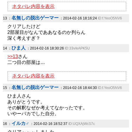
ネタバレ内容を表示
名無しの脱出ゲーマー
13 ：
：2014-02-16 18:16:24
ID:f.YeoO5NV6
クリアしたけど
2部屋目がなんでああなるのか判らん
深く考えすぎ？
ひま人
14 ：
：2014-02-16 18:30:26
ID:33v/eAPK5U
>>13
さん
二つ目の部屋は…
ネタバレ内容を表示
名無しの脱出ゲーマー
15 ：
：2014-02-16 18:44:30
ID:f.YeoO5NV6
ひま人さん
ありがとうです。
その解釈なぜか考えてなかったです。
いやーバカでした自分。
イルカ♂
16 ：
：2014-02-16 18:52:37
ID:UQXAjWcS7c
クリア～～～しました。