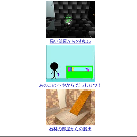
黒い部屋からの脱出5
あのこの へやから だっしゅつ！
石材の部屋からの脱出