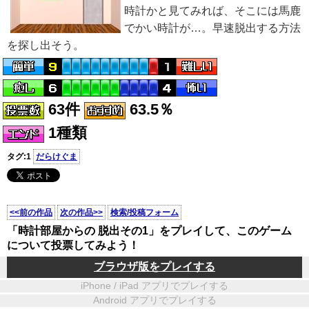
時計かと見てみれば、そこには馬鹿
でかい時計が…。早速脱出する方法
を探し出そう。
63件
63.5％
1種類
タグ:1
だらけぐま
<<前の作品
次の作品>>
検索/投稿フォーム
「時計部屋からの 脱出その1」をプレイして、このゲーム
について投票してみよう！
ブラウザ版をプレイする
iPhone / iPad アプリでプレイする
Android アプリでプレイする