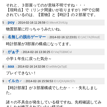
それと、３部屋ってのが意味不明ですね・・・
【現時点】で（リンク間違いが在りますが）HPで公開
されているのは、【置物】と【時計】の２部屋です。
poy
5 ：
：2014-02-16 11:26:59
ID:MknvK3V4Ug
物置部屋に行っちゃうみたいね。
名無しの脱出ゲーマー
6 ：
：2014-02-16 12:23:01
ID:1AC7A2RmzE
時計部屋が3部屋の構成になってます。
がぁ子
7 ：
：2014-02-16 13:30:25
ID:VwjTGBMCvI
小学１年生に戻った気分～
aaa
8 ：
：2014-02-16 14:32:08
ID:w6MeQaTpjE
プレイできない！
イルカ♂
9 ：
：2014-02-16 15:56:53
ID:UQXAjWcS7c
【時計部屋】が３部屋構成でしたか・・・失礼しまし
た。
諸々の不具合が発生している様ですね。先程確認してみ
ましたが修正されていない様です。