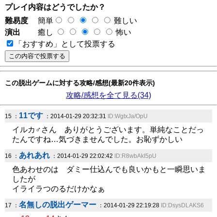
プレイ内容はどうでしたか？
難易度
簡単
難しい
演出
癒し
怖い
「おすすめ」として投票する
この脱出ゲームに対する攻略/感想(最新20件表示)
攻略/感想を全て見る(34)
11です
15 ：
：2014-01-29 20:32:31
ID:WgtxJa/OpU
イルカ♂さん ありがとうございます。単純なことだっ
たんですね…気づきませんでした。お恥ずかしい
あれあれ
16 ：
：2014-01-29 22:02:42
ID:R8wbAkI5pU
色あわせのは ダミー仕込んでも良いかもと一瞬思いま
したが
イライラつのるだけかなぁ
名無しの脱出ゲーマー
17 ：
：2014-01-29 22:19:28
ID:DsysDLAKS6