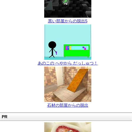
黒い部屋からの脱出5
あのこの へやから だっしゅつ！
石材の部屋からの脱出
PR