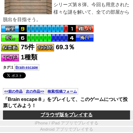
シリーズ第８弾。今回も用意された
様々な謎を解いて、全ての部屋から
脱出を目指そう。
75件
69.3％
1種類
タグ:1
Brain escape
<<前の作品
次の作品>>
検索/投稿フォーム
「Brain escape８」をプレイして、このゲームについて投
票してみよう！
ブラウザ版をプレイする
iPhone / iPad アプリでプレイする
Android アプリでプレイする