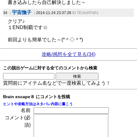
書き込みしたら自己解決しました～
宇宙撫子
34 ：
：2014-11-24 23:37:28
ID:TEUtoRPdFs
クリア♪
１END制覇です☆
前回よりも簡単でした～(*＾◇＾*)
攻略/感想を全て見る(34)
この脱出ゲームに対する全てのコメントから検索
質問前にアイテム名などで一度検索してみよう！
Brain escape８ にコメントを投稿
ヒントや攻略方法はネタバレ内容に書こう
名前
コメント(必
須)