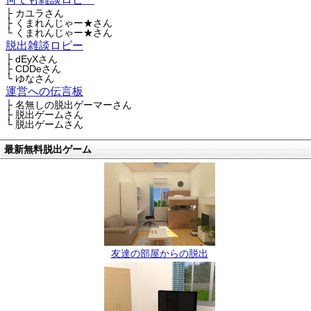
├ カユラさん
├ くまれんじゃー★さん
└ くまれんじゃー★さん
脱出雑談ロビー
├ dEyXさん
├ CDDeさん
└ ゆなさん
運営への伝言板
├ 名無しの脱出ゲーマーさん
├ 脱出ゲームさん
└ 脱出ゲームさん
最新無料脱出ゲーム
友達の部屋からの脱出