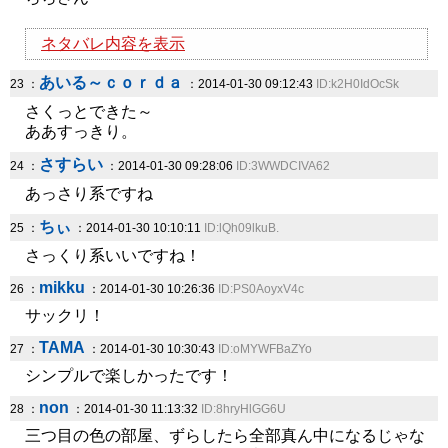
ネタバレ内容を表示
あいる～ｃｏｒｄａ
23 ：
：2014-01-30 09:12:43
ID:k2H0IdOcSk
さくっとできた～
ああすっきり。
さすらい
24 ：
：2014-01-30 09:28:06
ID:3WWDCIVA62
あっさり系ですね
ちぃ
25 ：
：2014-01-30 10:10:11
ID:lQh09lkuB.
さっくり系いいですね！
mikku
26 ：
：2014-01-30 10:26:36
ID:PS0AoyxV4c
サックリ！
TAMA
27 ：
：2014-01-30 10:30:43
ID:oMYWFBaZYo
シンプルで楽しかったです！
non
28 ：
：2014-01-30 11:13:32
ID:8hryHlGG6U
三つ目の色の部屋、ずらしたら全部真ん中になるじゃな