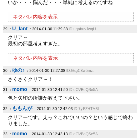
いか・・・悩んだ・・・単純に考えるのですね
ネタバレ内容を表示
U_lant
29 ：
：2014-01-30 11:39:38
ID:uqnhuvJwqU
クリア～
最初の部屋考えすぎた。
ネタバレ内容を表示
ゆの♪
30 ：
：2014-01-30 12:27:38
ID:GsgC8w5mz.
さくさくクリア～！
momo
31 ：
：2014-01-30 12:41:50
ID:qOVBoQSe5A
色と矢印の所誰か教えて下さい。
ももんが
32 ：
：2014-01-30 12:42:03
ID:7y.FZHTM8I
クリアーです。えっ？これでいいの？という感じで終わ
りました。
momo
33 ：
：2014-01-30 12:43:13
ID:qOVBoQSe5A