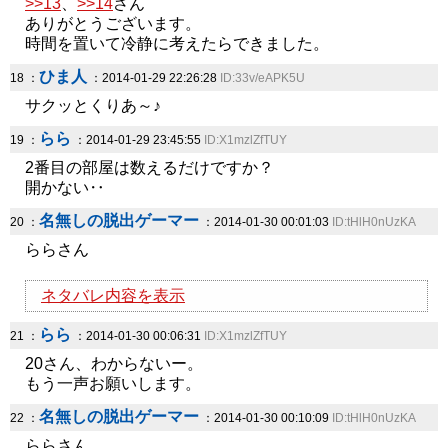
>>13
、
>>14
さん
ありがとうございます。
時間を置いて冷静に考えたらできました。
ひま人
18 ：
：2014-01-29 22:26:28
ID:33v/eAPK5U
サクッとくりあ～♪
らら
19 ：
：2014-01-29 23:45:55
ID:X1mzlZfTUY
2番目の部屋は数えるだけですか？
開かない‥
名無しの脱出ゲーマー
20 ：
：2014-01-30 00:01:03
ID:tHlH0nUzKA
ららさん
ネタバレ内容を表示
らら
21 ：
：2014-01-30 00:06:31
ID:X1mzlZfTUY
20さん、わからないー。
もう一声お願いします。
名無しの脱出ゲーマー
22 ：
：2014-01-30 00:10:09
ID:tHlH0nUzKA
ららさん