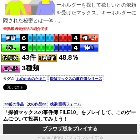
ーホルダーを探して欲しいとの依頼
を受けたマックス。キーホルダーに
隠された秘密とは一体…。
未掲載過去作品の紹介です
43件
48.8％
3種類
タグ:1
ものかきのたまご
探偵マックスの事件簿シリーズ
<<前の作品
次の作品>>
検索/投稿フォーム
「探偵マックスの事件簿 FILE10」をプレイして、このゲー
ムについて投票してみよう！
ブラウザ版をプレイする
iPhone / iPad アプリでプレイする