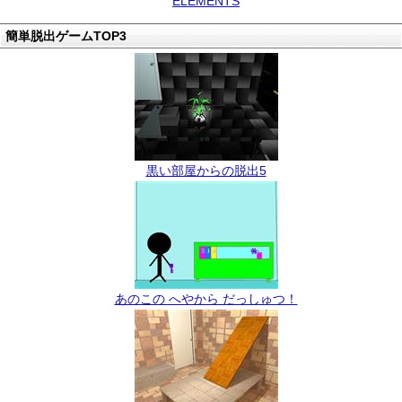
ELEMENTS
簡単脱出ゲームTOP3
黒い部屋からの脱出5
あのこの へやから だっしゅつ！