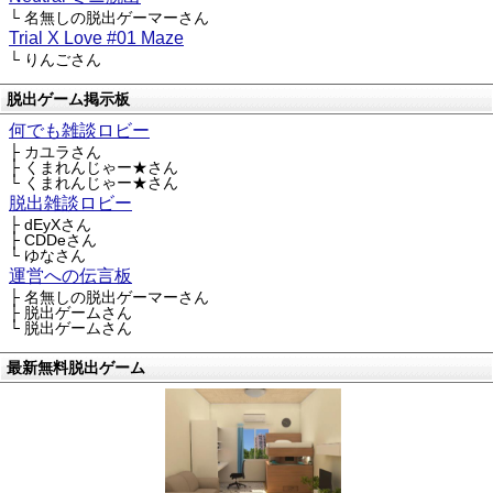
└ 名無しの脱出ゲーマーさん
Trial X Love #01 Maze
└ りんごさん
脱出ゲーム掲示板
何でも雑談ロビー
├ カユラさん
├ くまれんじゃー★さん
└ くまれんじゃー★さん
脱出雑談ロビー
├ dEyXさん
├ CDDeさん
└ ゆなさん
運営への伝言板
├ 名無しの脱出ゲーマーさん
├ 脱出ゲームさん
└ 脱出ゲームさん
最新無料脱出ゲーム