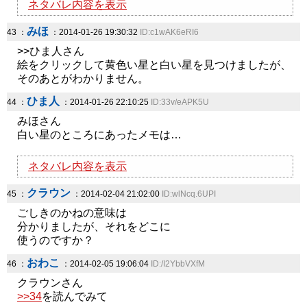
ネタバレ内容を表示
みほ
43 ：
：2014-01-26 19:30:32
ID:c1wAK6eRI6
>>ひま人さん
絵をクリックして黄色い星と白い星を見つけましたが、
そのあとがわかりません。
ひま人
44 ：
：2014-01-26 22:10:25
ID:33v/eAPK5U
みほさん
白い星のところにあったメモは…
ネタバレ内容を表示
クラウン
45 ：
：2014-02-04 21:02:00
ID:wlNcq.6UPI
ごしきのかねの意味は
分かりましたが、それをどこに
使うのですか？
おわこ
46 ：
：2014-02-05 19:06:04
ID:/I2YbbVXfM
クラウンさん
>>34
を読んでみて