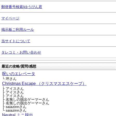
郵便番号検索|ゆうびん君
マイページ
掲示板ご利用ルール
当サイトについて
タレコミ・お問い合わせ
最近の攻略/質問/感想
呪いのエレベータ
└ 坪さん
Christmas Escape （クリスマスエスケープ）
├ アイスさん
├ アイスさん
├ アイスさん
├ 名無しの脱出ゲーマーさん
├ 名無しの脱出ゲーマーさん
├ saiazinnさん
└ saiazinnさん
Neutral ミニ脱出