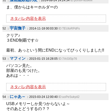
51 ：
：2014-08-24 14:24:54
ID:poh8FNd9kM
ま、僕からはキーホルダーの
ネタバレ内容を表示
宇宙撫子
52 ：
：2014-11-18 00:03:30
ID:TEUtoRPdFs
クリア♪
３END制覇です☆
最初、あっという間にENDになってびっくりしました!!
マフィン
53 ：
：2015-01-15 16:28:05
ID:7//cGISp76
パソコン見た。
部屋のも見つけた。
あれは・・・
ネタバレ内容を表示
にゃあ～
54 ：
：2015-03-24 12:00:40
ID:uoPeSukyd2
USBメモリーしか見つからないよ～
そのあとどうするの？？