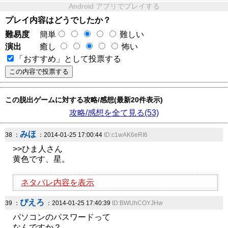
Android アプリでプレイする
プレイ内容はどうでしたか？
難易度
簡単
難しい
演出
癒し
怖い
「おすすめ」として投票する
この脱出ゲームに対する攻略/感想(最新20件表示)
攻略/感想を全て見る(53)
みほ
38 ：
：2014-01-25 17:00:44
ID:c1wAK6eRI6
>>ひま人さん
黄色です、星。
ネタバレ内容を表示
ぴえろ
39 ：
：2014-01-25 17:40:39
ID:BWUhCOYJHw
パソコンのパスワードって
なんですか？