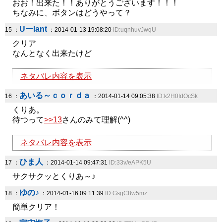
おお！出来た！！ありがとうございます！！！
ちなみに、ボタンはどうやって？
Uーlant
15 ：
：2014-01-13 19:08:20
ID:uqnhuvJwqU
クリア
なんとなく出来たけど
ネタバレ内容を表示
あいる～ｃｏｒｄａ
16 ：
：2014-01-14 09:05:38
ID:k2H0IdOcSk
くりあ。
待つって
>>13
さんのみて理解(^^)
ネタバレ内容を表示
ひま人
17 ：
：2014-01-14 09:47:31
ID:33v/eAPK5U
サクサクッとくりあ～♪
ゆの♪
18 ：
：2014-01-16 09:11:39
ID:GsgC8w5mz.
簡単クリア！