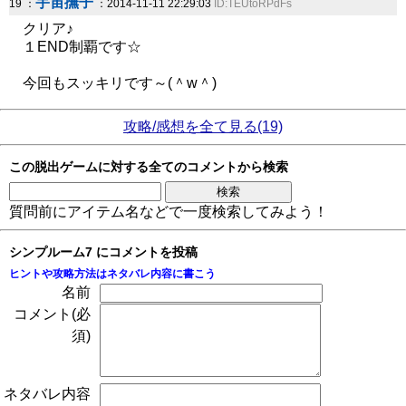
宇宙撫子
19 ：
：2014-11-11 22:29:03
ID:TEUtoRPdFs
クリア♪
１END制覇です☆
今回もスッキリです～(＾w＾)
攻略/感想を全て見る(19)
この脱出ゲームに対する全てのコメントから検索
質問前にアイテム名などで一度検索してみよう！
シンプルーム7 にコメントを投稿
ヒントや攻略方法はネタバレ内容に書こう
名前
コメント(必
須)
ネタバレ内容