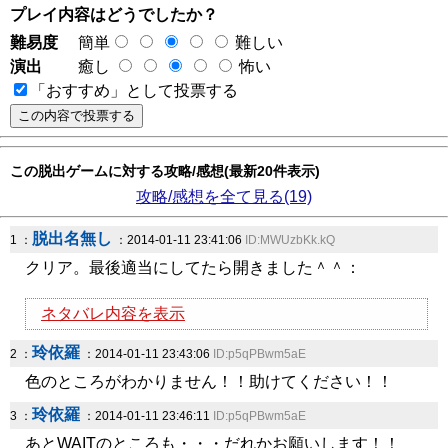
プレイ内容はどうでしたか？
難易度
簡単
難しい
演出
癒し
怖い
「おすすめ」として投票する
この脱出ゲームに対する攻略/感想(最新20件表示)
攻略/感想を全て見る(19)
脱出名無し
1 ：
：2014-01-11 23:41:06
ID:MWUzbKk.kQ
クリア。最後適当にしてたら開きました＾＾：
ネタバレ内容を表示
玲依羅
2 ：
：2014-01-11 23:43:06
ID:p5qPBwm5aE
色のところがわかりません！！助けてください！！
玲依羅
3 ：
：2014-01-11 23:46:11
ID:p5qPBwm5aE
あとWAITのところも・・・だれかお願いします！！