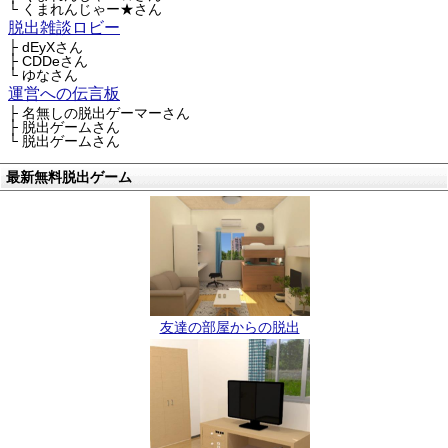
└ くまれんじゃー★さん
脱出雑談ロビー
├ dEyXさん
├ CDDeさん
└ ゆなさん
運営への伝言板
├ 名無しの脱出ゲーマーさん
├ 脱出ゲームさん
└ 脱出ゲームさん
最新無料脱出ゲーム
友達の部屋からの脱出