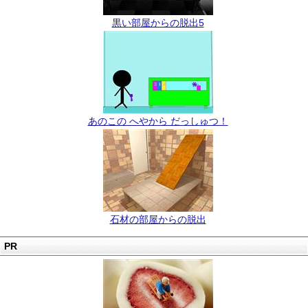
黒い部屋からの脱出5
あのこの へやから だっしゅつ！
石材の部屋からの脱出
PR