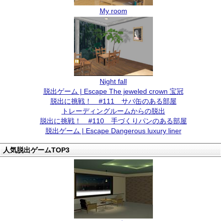
My room
Night fall
脱出ゲーム | Escape The jeweled crown 宝冠
脱出に挑戦！ #111 サバ缶のある部屋
トレーディングルームからの脱出
脱出に挑戦！ #110 手づくりパンのある部屋
脱出ゲーム | Escape Dangerous luxury liner
人気脱出ゲームTOP3