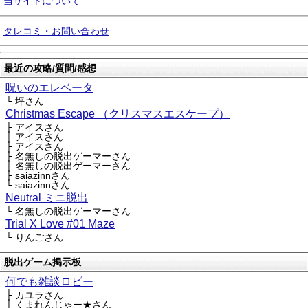
当サイトについて
タレコミ・お問い合わせ
最近の攻略/質問/感想
呪いのエレベータ
└ 坪さん
Christmas Escape （クリスマスエスケープ）
├ アイスさん
├ アイスさん
├ アイスさん
├ 名無しの脱出ゲーマーさん
├ 名無しの脱出ゲーマーさん
├ saiazinnさん
└ saiazinnさん
Neutral ミニ脱出
└ 名無しの脱出ゲーマーさん
Trial X Love #01 Maze
└ りんごさん
脱出ゲーム掲示板
何でも雑談ロビー
├ カユラさん
├ くまれんじゃー★さん