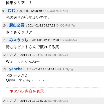
簡単クリア～！
むむ
9 ：
：2014-01-12 08:59:27
ID:3Q6znRqXNs
光の速さが心地よいです。
脱出公爵
10 ：
：2014-01-12 09:27:22
ID:.QQyTqih7g
さくさくクリア
みゃうっち
11 ：
：2014-01-12 11:52:28
ID:clalj4dy5w
待ちはピクトさんで慣れてる笑
ナノ
12 ：
：2014-01-12 16:43:16
ID:F5F9o5AGIc
Wａｉｔわかんねー
yanchal
13 ：
：2014-01-12 17:04:14
ID:dkpk09ySg.
>12 ナノさん
OK押してから・・・・
ネタバレ内容を表示
ナノ
14 ：
：2014-01-13 11:57:39
ID:F5F9o5AGIc