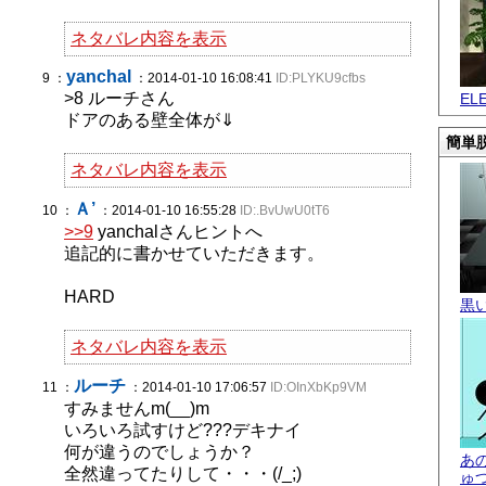
ネタバレ内容を表示
yanchal
9 ：
：2014-01-10 16:08:41
ID:PLYKU9cfbs
>8 ルーチさん
EL
ドアのある壁全体が⇓
簡単脱
ネタバレ内容を表示
Ａ’
10 ：
：2014-01-10 16:55:28
ID:.BvUwU0tT6
>>9
yanchalさんヒントへ
追記的に書かせていただきます。
HARD
黒
ネタバレ内容を表示
ルーチ
11 ：
：2014-01-10 17:06:57
ID:OInXbKp9VM
すみませんm(__)m
いろいろ試すけど???デキナイ
何が違うのでしょうか？
あ
全然違ってたりして・・・(/_;)
ゅ