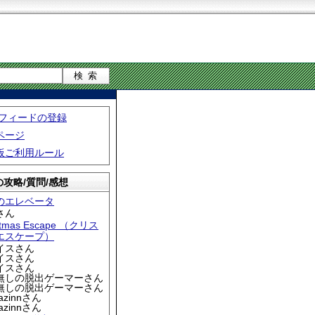
S フィードの登録
ページ
板ご利用ルール
攻略/質問/感想
のエレベータ
さん
stmas Escape （クリス
エスケープ）
アイスさん
アイスさん
アイスさん
名無しの脱出ゲーマーさん
名無しの脱出ゲーマーさん
iazinnさん
iazinnさん