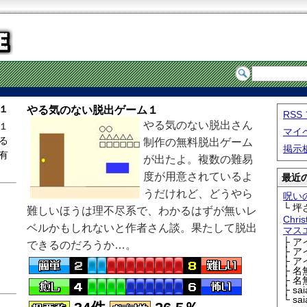
１
やる気のない脱出ゲーム１
RS
やる気のない脱出さん
１
マイ
る
制作の無料脱出ゲーム
掲示
有
が出たよ。複数の難易
度が用意されているよ
最近の
うだけれど、どうやら
呪い
└ 坪
難しいほうは理不尽系で、わかるはずが無いレ
Chri
ベルかもしれないと作者さん談。果たして脱出
マス
├ 
できるのだろうか…。
├ 
├ 
├ 
├ 
├ sa
└ sa