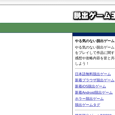
やる気のない脱出ゲーム
やる気のない脱出ゲーム
をプレイして作品に関す
感想や攻略内容を皆と共
しよう！
日本語無料脱出ゲーム
新着ブラウザ脱出ゲーム
新着iOS脱出ゲーム
新着Android脱出ゲーム
ホラー脱出ゲーム
脱出ゲームタグ