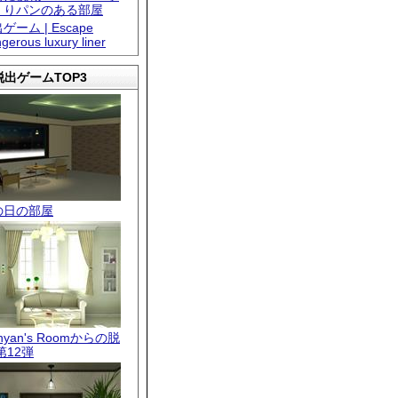
くりパンのある部屋
ゲーム | Escape
gerous luxury liner
出ゲームTOP3
の日の部屋
.nyan's Roomからの脱
第12弾