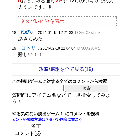
0
おっしゃる通り
>>9
は12月のつもりでの入
力ミスです。⇓
ネタバレ内容を表示
ゆの♪
18 ：
：2014-01-15 12:21:33
ID:GsgC8w5mz.
あきらめた…
コトリ
19 ：
：2014-02-10 22:04:04
ID:vUX2y0MtJI
難しい！！
攻略/感想を全て見る(19)
この脱出ゲームに対する全てのコメントから検索
質問前にアイテム名などで一度検索してみよ
う！
やる気のない脱出ゲーム１ にコメントを投稿
ヒントや攻略方法はネタバレ内容に書こう
名前
コメント(必