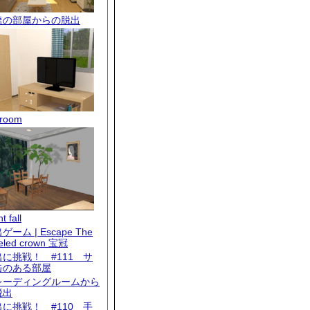
達の部屋からの脱出
room
t fall
ゲーム | Escape The
eled crown 宝冠
出に挑戦！ #111 サ
缶のある部屋
レーディングルームから
脱出
出に挑戦！ #110 手