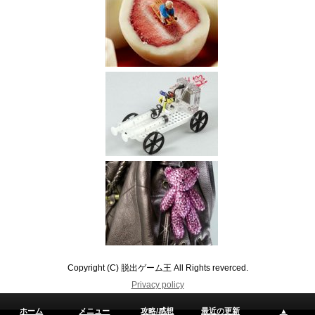
Copyright (C) 脱出ゲーム王 All Rights reverced.
Privacy policy
ホーム
メニュー
攻略/感想
最近の更新
▲