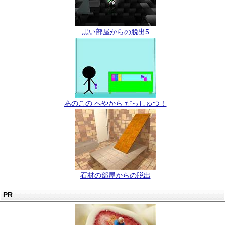
黒い部屋からの脱出5
あのこの へやから だっしゅつ！
石材の部屋からの脱出
PR