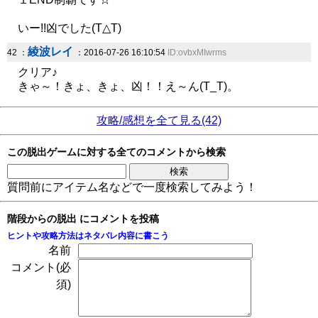
いー!!凶でした(T△T)
綾波レイ
42 ：
：2016-07-26 16:10:54
ID:ovbxMIwrms
クリア♪
きゃ～！きょ、きょ、凶！！え～ん(T_T)。
攻略/感想を全て見る(42)
この脱出ゲームに対する全てのコメントから検索
質問前にアイテム名などで一度検索してみよう！
階段からの脱出 にコメントを投稿
ヒントや攻略方法はネタバレ内容に書こう
名前
コメント(必
須)