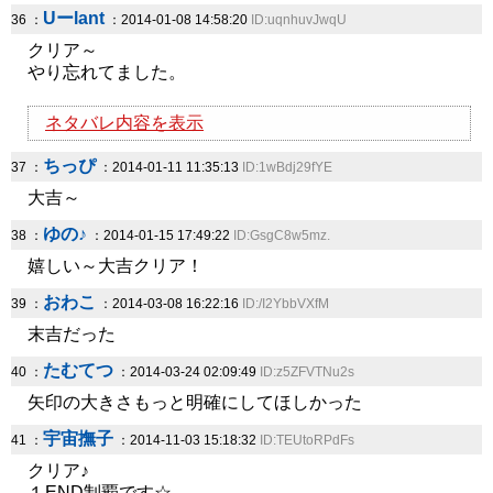
Uーlant
36 ：
：2014-01-08 14:58:20
ID:uqnhuvJwqU
クリア～
やり忘れてました。
ネタバレ内容を表示
ちっぴ
37 ：
：2014-01-11 11:35:13
ID:1wBdj29fYE
大吉～
ゆの♪
38 ：
：2014-01-15 17:49:22
ID:GsgC8w5mz.
嬉しい～大吉クリア！
おわこ
39 ：
：2014-03-08 16:22:16
ID:/I2YbbVXfM
末吉だった
たむてつ
40 ：
：2014-03-24 02:09:49
ID:z5ZFVTNu2s
矢印の大きさもっと明確にしてほしかった
宇宙撫子
41 ：
：2014-11-03 15:18:32
ID:TEUtoRPdFs
クリア♪
１END制覇です☆