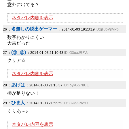
意外に出てる？
ネタバレ内容を表示
名無しの脱出ゲーマー
26 ：
：2014-01-03 19:23:19
ID:qFJoVjrVPo
数字わかりにくい
大吉だった
(@_@)
27 ：
：2014-01-03 21:10:43
ID:IO3uaJRFVo
クリア☆
ネタバレ内容を表示
あげは
28 ：
：2014-01-03 21:13:37
ID:FoykGS7uCE
棒が足りない！
ひま人
29 ：
：2014-01-03 21:56:59
ID:33v/eAPK5U
くりあ～♪
ネタバレ内容を表示