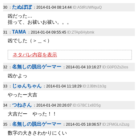
たぬぼぼ
30 ：
：2014-01-04 08:14:44
ID:A5tRUWNguQ
凶だった…
括って、お祓いお祓い。。。
TAMA
31 ：
：2014-01-04 09:55:45
ID:ZTAp6Hybmk
凶でした（＞＿＜）
ネタバレ内容を表示
名無しの脱出ゲーマー
32 ：
：2014-01-04 10:16:27
ID:G0PDZs2ios
凶かよっ
じゅんちゃん
33 ：
：2014-01-04 11:18:29
ID:2JBthi1b3g
やったー大吉
つねさん
34 ：
：2014-01-04 20:26:07
ID:G7BC1x8D5g
大吉だー やった！！
名無しの脱出ゲーマー
35 ：
：2014-01-05 18:06:57
ID:2FMGLnZszg
数字の大きさわかりにくい