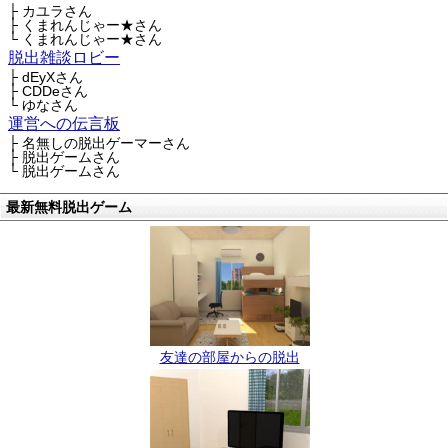
├ カユラさん
├ くまれんじゃー★さん
└ くまれんじゃー★さん
脱出雑談ロビー
├ dEyXさん
├ CDDeさん
└ ゆなさん
運営への伝言板
├ 名無しの脱出ゲーマーさん
├ 脱出ゲームさん
└ 脱出ゲームさん
最新無料脱出ゲーム
友達の部屋からの脱出