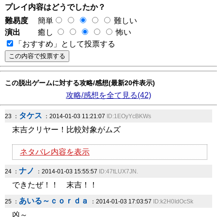
プレイ内容はどうでしたか？
難易度
簡単
難しい
演出
癒し
怖い
「おすすめ」として投票する
この脱出ゲームに対する攻略/感想(最新20件表示)
攻略/感想を全て見る(42)
タケス
23 ：
：2014-01-03 11:21:07
ID:1EOyYcBKWs
末吉クリヤー！比較対象がムズ
ネタバレ内容を表示
ナノ
24 ：
：2014-01-03 15:55:57
ID:47tLUX7JN.
できたぜ！！ 末吉！！
あいる～ｃｏｒｄａ
25 ：
：2014-01-03 17:03:57
ID:k2H0IdOcSk
凶～