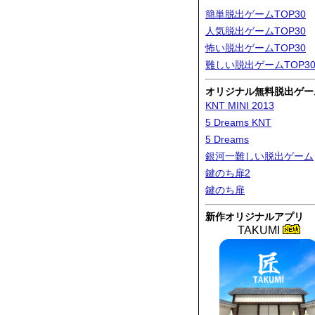
簡単脱出ゲームTOP30
人気脱出ゲームTOP30
怖い脱出ゲームTOP30
難しい脱出ゲームTOP3
オリジナル無料脱出ゲー
KNT MINI 2013
5 Dreams KNT
5 Dreams
銀河一難しい脱出ゲーム
鍵のち扉2
鍵のち扉
新作オリジナルアプリ
TAKUMI