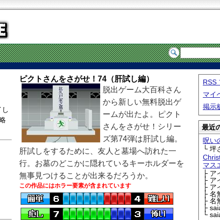
ピクトさんをさがせ！74（肝試し編）
RS
脱出ゲーム大百科さん
マイ
から新しい無料脱出ゲ
掲示
イし
ームが出たよ。ピクト
略
さんをさがせ！シリー
最近の
ズ第74弾は肝試し編。
呪い
└ 坪
肝試しをするために、友人と墓場へ訪れた一
Chri
行。お墓のどこかに隠れているキーホルダーを
マス
├ 
無事見つけることが出来るだろうか。
├ 
この作品にはホラー要素が含まれています
├ 
├ 
├ 
├ sa
└ sa