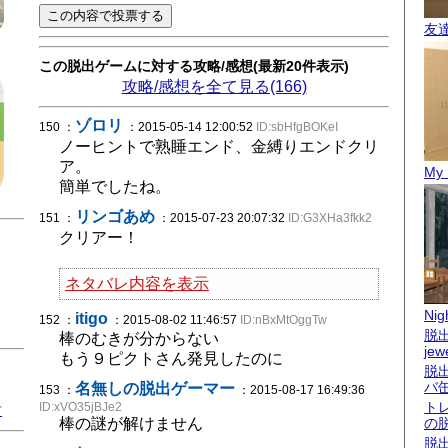
友
この脱出ゲームに対する攻略/感想(最新20件表示)
攻略/感想を全て見る(166)
ゾロリ
150 ：
：2015-05-14 12:00:52
ID:sbHfgBOKeI
ノーヒントで熟睡エンド、金縛りエンドクリ
ア。
My 
簡単でしたね。
リンゴあめ
151 ：
：2015-07-23 20:07:32
ID:G3XHa3fkk2
クリアー！
ネタバレ内容を表示
Nigh
itigo
152 ：
：2015-08-02 11:46:57
ID:nBxMtOggTw
脱出
棒のむきが分からない
jew
もう９ピクトさん発見したのに
脱
バ
名無しの脱出ゲーマー
153 ：
：2015-08-17 16:49:36
ト
ID:xVO35jBJe2
君
棒の謎が解けません
の
脱