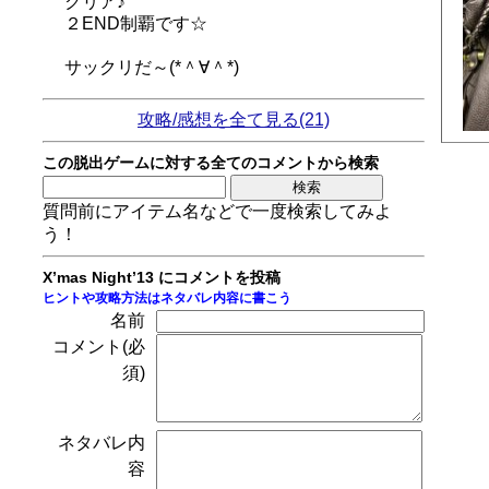
クリア♪
２END制覇です☆
サックリだ～(*＾∀＾*)
攻略/感想を全て見る(21)
この脱出ゲームに対する全てのコメントから検索
質問前にアイテム名などで一度検索してみよ
う！
X’mas Night’13 にコメントを投稿
ヒントや攻略方法はネタバレ内容に書こう
名前
コメント(必
須)
ネタバレ内
容