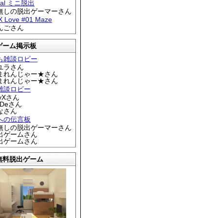
tral ミニ脱出
名無しの脱出ゲーマーさん
 X Love #01 Maze
りんごさん
ゲーム掲示板
も雑談ロビー
カユラさん
くまれんじゃー★さん
くまれんじゃー★さん
雑談ロビー
EyXさん
DDeさん
なさん
への伝言板
名無しの脱出ゲーマーさん
脱出ゲームさん
脱出ゲームさん
無料脱出ゲーム