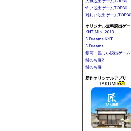
人気脱出ゲームTOP30
怖い脱出ゲームTOP30
難しい脱出ゲームTOP3
オリジナル無料脱出ゲー
KNT MINI 2013
5 Dreams KNT
5 Dreams
銀河一難しい脱出ゲーム
鍵のち扉2
鍵のち扉
新作オリジナルアプリ
TAKUMI