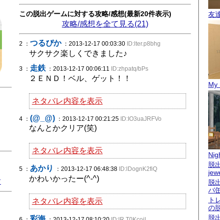
この脱出ゲームに対する攻略/感想(最新20件表示)
友
攻略/感想を全て見る(21)
つるぴか
2 ：
：2013-12-17 00:03:30
ID:lter.p8bhg
サクサク楽しくできました♪
走鉄
3 ：
：2013-12-17 00:06:11
ID:zhpatq/bPs
２ＥＮＤ！ベル、ゲット！！
My 
ネタバレ内容を表示
(@_@)
4 ：
：2013-12-17 00:21:25
ID:IO3uaJRFVo
なんとかクリア(笑)
ネタバレ内容を表示
Nigh
脱出
あかり
5 ：
：2013-12-17 06:48:38
ID:lDognK2fiQ
jew
かわいかったー(^-^)
君
脱
バ
ト
ネタバレ内容を表示
の
脱
彩海
6 ：
：2013-12-17 08:10:20
ID:lR.T0KcoiI