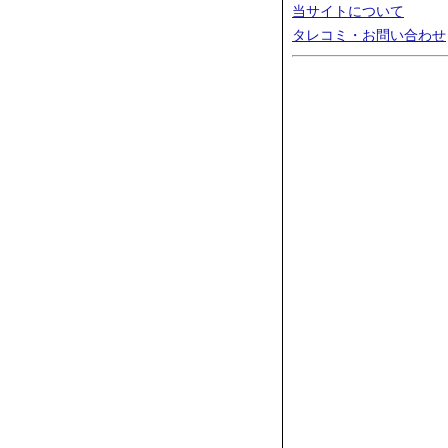
当サイトについて
タレコミ・お問い合わせ