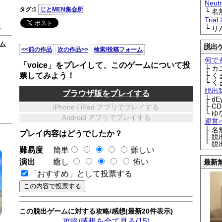
Neu
タグ:1
じとMEN集会所
└ 
Trial
0
└ 
ム
脱出
<<前の作品
次の作品>>
検索/投稿フォーム
何で
「voice」をプレイして、このゲームについて投
├ 
票してみよう！
├ 
└ 
脱出
ブラウザ版をプレイする
├ d
├ C
iPhone / iPad アプリでプレイする
└ ゆ
Android アプリでプレイする
運営
├ 
プレイ内容はどうでしたか？
├ 
└ 
難易度
簡単
難しい
演出
癒し
怖い
最新
「おすすめ」として投票する
この脱出ゲームに対する攻略/感想(最新20件表示)
攻略/感想を全て見る(15)