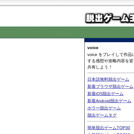
voice
voice をプレイして作品
する感想や攻略内容を皆
共有しよう！
日本語無料脱出ゲーム
新着ブラウザ脱出ゲーム
新着iOS脱出ゲーム
新着Android脱出ゲーム
ホラー脱出ゲーム
脱出ゲームタグ
簡単脱出ゲームTOP30