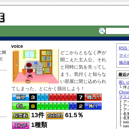
voice
RS
に関
どこからともなく声が
マイ
と
聞こえた主人公。それ
掲示
と同時に気を失ってし
まう。気付くと知らな
最近の
い部屋に閉じ込められ
呪い
└ 坪
てしまった、とにかく脱出しよう！
Chri
マス
├ 
├ 
├ 
13件
61.5％
├ 
├ 
├ sa
1種類
└ sa