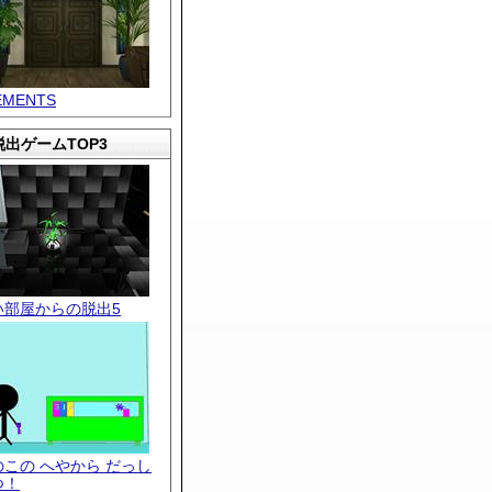
EMENTS
出ゲームTOP3
い部屋からの脱出5
のこの へやから だっし
つ！