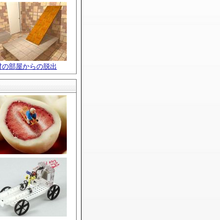
材の部屋からの脱出