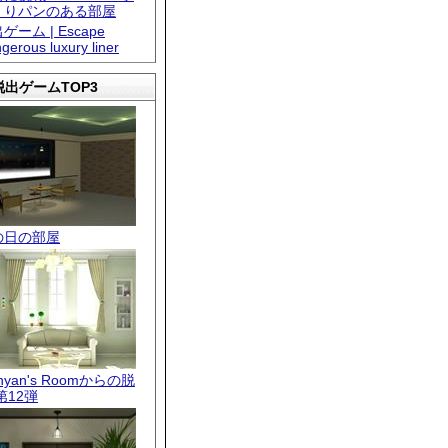
くりパンのある部屋
ゲーム | Escape
gerous luxury liner
出ゲームTOP3
の日の部屋
.nyan's Roomからの脱
第12弾