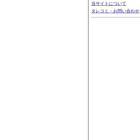
当サイトについて
タレコミ・お問い合わせ