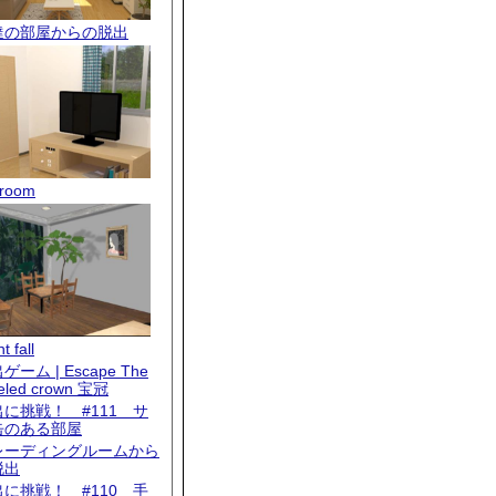
達の部屋からの脱出
room
t fall
ゲーム | Escape The
eled crown 宝冠
出に挑戦！ #111 サ
缶のある部屋
レーディングルームから
脱出
出に挑戦！ #110 手