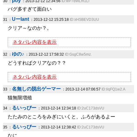
poy
30 ：
：2013-12-12 12:34:56
ID:wP7dWLm1LI
バグ多すぎて面白い
Uーlant
31 ：
：2013-12-12 15:25:18
ID:xHSBEVD3UU
クリア～なのか？。
ネタバレ内容を表示
ゆの♪
32 ：
：2013-12-12 17:58:32
ID:GsgC8w5mz.
どうすればクリアなの？？
ネタバレ内容を表示
名無しの脱出ゲーマー
33 ：
：2013-12-14 07:06:57
ID:I/qFQ1w2.A
猫無限増殖
るいっぴー
34 ：
：2013-12-14 12:34:18
ID:2uC173dsVU
たたみのところをみぎにいくと、ふろがあるよー
るいっぴー
35 ：
：2013-12-14 12:38:42
ID:2uC173dsVU
なに