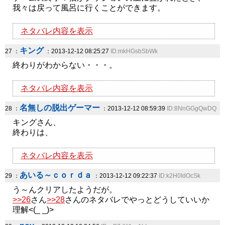
我々は戻って風呂に行くことができます。
ネタバレ内容を表示
キング
27 ：
：2013-12-12 08:25:27
ID:mkHGsbSbWk
終わりがわからない・・・。
ネタバレ内容を表示
名無しの脱出ゲーマー
28 ：
：2013-12-12 08:59:39
ID:8NnGGgQwDQ
キングさん、
終わりは、
ネタバレ内容を表示
あいる～ｃｏｒｄａ
29 ：
：2013-12-12 09:22:37
ID:k2H0IdOcSk
う～んクリアしたようだが。
>>26
さん
>>28
さんのネタバレでやっとどうしていいか
理解<(_ _)>