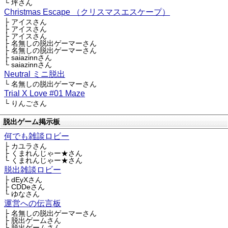
└ 坪さん
Christmas Escape （クリスマスエスケープ）
├ アイスさん
├ アイスさん
├ アイスさん
├ 名無しの脱出ゲーマーさん
├ 名無しの脱出ゲーマーさん
├ saiazinnさん
└ saiazinnさん
Neutral ミニ脱出
└ 名無しの脱出ゲーマーさん
Trial X Love #01 Maze
└ りんごさん
脱出ゲーム掲示板
何でも雑談ロビー
├ カユラさん
├ くまれんじゃー★さん
└ くまれんじゃー★さん
脱出雑談ロビー
├ dEyXさん
├ CDDeさん
└ ゆなさん
運営への伝言板
├ 名無しの脱出ゲーマーさん
├ 脱出ゲームさん
└ 脱出ゲームさん