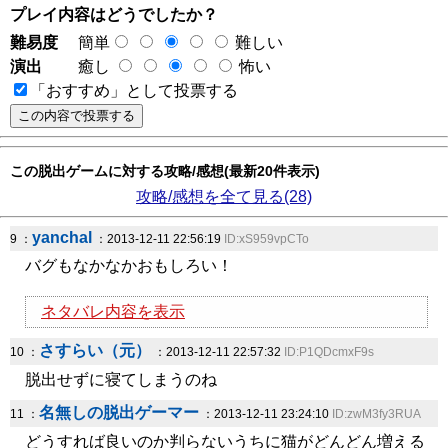
プレイ内容はどうでしたか？
難易度
簡単
難しい
演出
癒し
怖い
「おすすめ」として投票する
この脱出ゲームに対する攻略/感想(最新20件表示)
攻略/感想を全て見る(28)
yanchal
9 ：
：2013-12-11 22:56:19
ID:xS959vpCTo
バグもなかなかおもしろい！
ネタバレ内容を表示
さすらい（元）
10 ：
：2013-12-11 22:57:32
ID:P1QDcmxF9s
脱出せずに寝てしまうのね
名無しの脱出ゲーマー
11 ：
：2013-12-11 23:24:10
ID:zwM3fy3RUA
どうすれば良いのか判らないうちに猫がどんどん増える