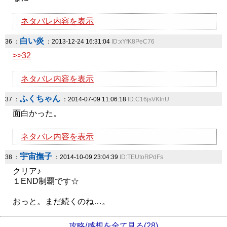
ネタバレ内容を表示
白い炎
36 ：
：2013-12-24 16:31:04
ID:xYfK8PeC76
>>32
ネタバレ内容を表示
ふくちゃん
37 ：
：2014-07-09 11:06:18
ID:C16jsVKlnU
面白かった。
ネタバレ内容を表示
宇宙撫子
38 ：
：2014-10-09 23:04:39
ID:TEUtoRPdFs
クリア♪
１END制覇です☆
おっと。まだ続くのね…。
攻略/感想を全て見る(28)