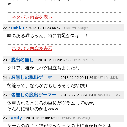
ｗ
ネタバレ内容を表示
mikku
22 ：
：2013-12-11 23:44:52
ID:DuRAC8Duyc
味のある猫ちゃん、特に前足がスキ！！
ネタバレ内容を表示
脱出名無し
23 ：
：2013-12-11 23:57:33
ID:rJzRN7Euf2
クリア。確かにバグ目立ちましたな
名無しの脱出ゲーマー
24 ：
：2013-12-12 00:11:26
ID:UTiLJm/M2M
後編って、なんかおもしろそうだな(笑)
名無しの脱出ゲーマー
25 ：
：2013-12-12 00:20:04
ID:wMaHYE.TP6
体重入れるところの単位がグラムってwww
そんなに軽いのかよwww
andy
26 ：
：2013-12-12 08:07:00
ID:YMNDSNMWRQ
ゲームの終了：猫がクッションの上に置かれたとき、