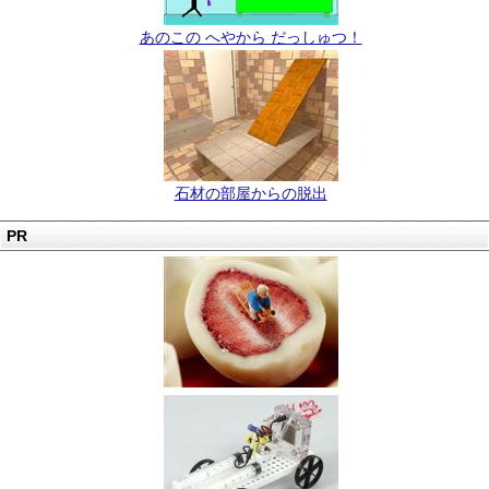
あのこの へやから だっしゅつ！
石材の部屋からの脱出
PR