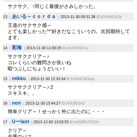
サクサク。↑同じく最後がさみしかった。
あいる～ｃｏｒｄａ
13 ：
：2013-11-30 09:31:38
ID:k2H0IdOcSk
王道のサクサク感～
とても楽しかった^^好きだなこういうの。次回期待して
ます。
彩海
14 ：
：2013-11-30 11:00:25
ID:wU097tZCco
サクサククリア～♪
コレくらいの難問さが良いね
暇つぶしにちょうどいい！
mikku
15 ：
：2013-11-30 12:33:34
ID:DuRAC8Duyc
サクサククリア～♪２
スキスキ。。
non
16 ：
：2013-11-30 15:44:27
ID:AYtc9ESrr2
簡単クリア～！せっかく外に出たのに・・・
Uーlant
17 ：
：2013-12-02 13:03:55
ID:xHSBEVD3UU
クリア～
金庫のパス