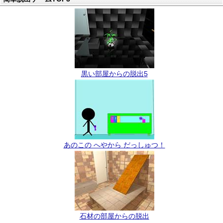
黒い部屋からの脱出5
あのこの へやから だっしゅつ！
石材の部屋からの脱出