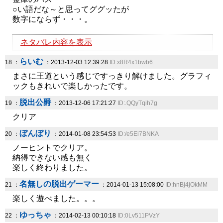
○い語だな～と思ってググッたが
数字にならず・・・。
ネタバレ内容を表示
らいむ
18 ：
：2013-12-03 12:39:28
ID:x8R4x1bwb6
まさに王道という感じですっきり解けました。グラフィ
ックもきれいで楽しかったです。
脱出公爵
19 ：
：2013-12-06 17:21:27
ID:.QQyTqih7g
クリア
ぼんぼり
20 ：
：2014-01-08 23:54:53
ID:/e5Ei7BNKA
ノーヒントでクリア。
納得できない感も無く
楽しく終わりました。
名無しの脱出ゲーマー
21 ：
：2014-01-13 15:08:00
ID:hnBj4jOkMM
楽しく遊べました。。。
ゆっちゃ
22 ：
：2014-02-13 00:10:18
ID:0Lv511PVzY