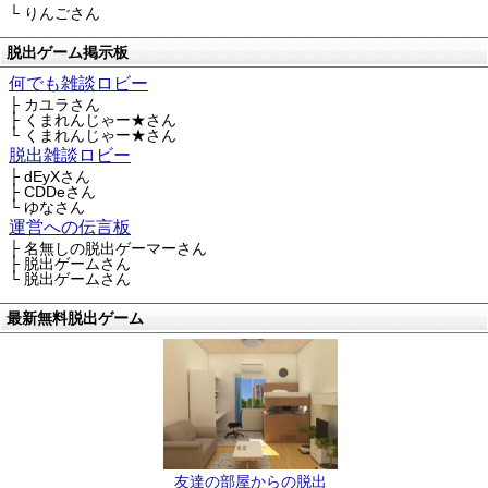
└ りんごさん
脱出ゲーム掲示板
何でも雑談ロビー
├ カユラさん
├ くまれんじゃー★さん
└ くまれんじゃー★さん
脱出雑談ロビー
├ dEyXさん
├ CDDeさん
└ ゆなさん
運営への伝言板
├ 名無しの脱出ゲーマーさん
├ 脱出ゲームさん
└ 脱出ゲームさん
最新無料脱出ゲーム
友達の部屋からの脱出