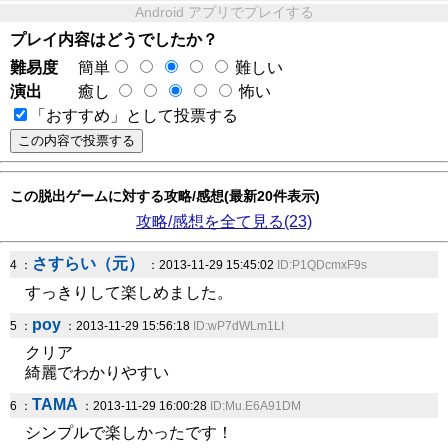
Android アプリでプレイする
プレイ内容はどうでしたか？
難易度
簡単
難しい
演出
癒し
怖い
「おすすめ」として投票する
この脱出ゲームに対する攻略/感想(最新20件表示)
攻略/感想を全て見る(23)
さすらい（元）
4 ：
：2013-11-29 15:45:02
ID:P1QDcmxF9s
すっきりして楽しめました。
poy
5 ：
：2013-11-29 15:56:18
ID:wP7dWLm1LI
クリア
綺麗でわかりやすい
TAMA
6 ：
：2013-11-29 16:00:28
ID:Mu.E6A91DM
シンプルで楽しかったです！