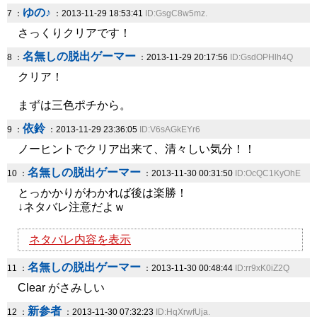
ゆの♪
7 ：
：2013-11-29 18:53:41
ID:GsgC8w5mz.
さっくりクリアです！
名無しの脱出ゲーマー
8 ：
：2013-11-29 20:17:56
ID:GsdOPHlh4Q
クリア！
まずは三色ポチから。
依鈴
9 ：
：2013-11-29 23:36:05
ID:V6sAGkEYr6
ノーヒントでクリア出来て、清々しい気分！！
名無しの脱出ゲーマー
10 ：
：2013-11-30 00:31:50
ID:OcQC1KyOhE
とっかかりがわかれば後は楽勝！
↓ネタバレ注意だよｗ
ネタバレ内容を表示
名無しの脱出ゲーマー
11 ：
：2013-11-30 00:48:44
ID:rr9xK0iZ2Q
Clear がさみしい
新参者
12 ：
：2013-11-30 07:32:23
ID:HqXrwfUja.