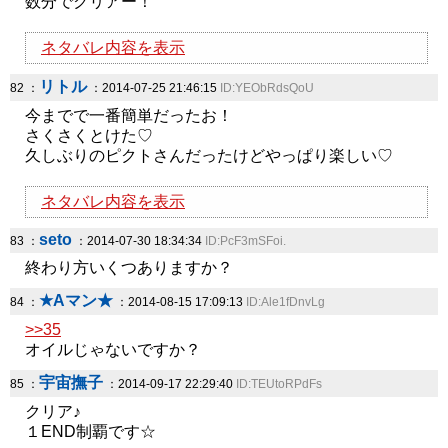
数分でクリアー！
ネタバレ内容を表示
リトル
82 ：
：2014-07-25 21:46:15
ID:YEObRdsQoU
今までで一番簡単だったお！
さくさくとけた♡
久しぶりのピクトさんだったけどやっぱり楽しい♡
ネタバレ内容を表示
seto
83 ：
：2014-07-30 18:34:34
ID:PcF3mSFoi.
終わり方いくつありますか？
★Aマン★
84 ：
：2014-08-15 17:09:13
ID:Ale1fDnvLg
>>35
オイルじゃないですか？
宇宙撫子
85 ：
：2014-09-17 22:29:40
ID:TEUtoRPdFs
クリア♪
１END制覇です☆