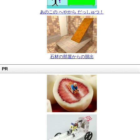
あのこの へやから だっしゅつ！
石材の部屋からの脱出
PR