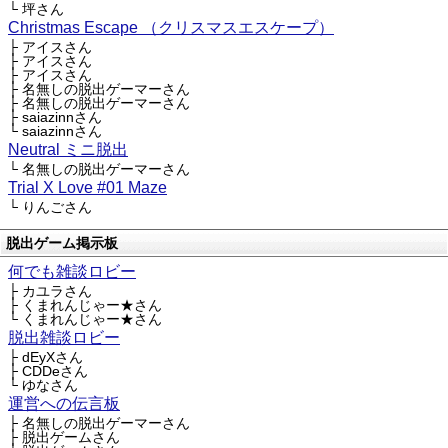
└ 坪さん
Christmas Escape （クリスマスエスケープ）
├ アイスさん
├ アイスさん
├ アイスさん
├ 名無しの脱出ゲーマーさん
├ 名無しの脱出ゲーマーさん
├ saiazinnさん
└ saiazinnさん
Neutral ミニ脱出
└ 名無しの脱出ゲーマーさん
Trial X Love #01 Maze
└ りんごさん
脱出ゲーム掲示板
何でも雑談ロビー
├ カユラさん
├ くまれんじゃー★さん
└ くまれんじゃー★さん
脱出雑談ロビー
├ dEyXさん
├ CDDeさん
└ ゆなさん
運営への伝言板
├ 名無しの脱出ゲーマーさん
├ 脱出ゲームさん