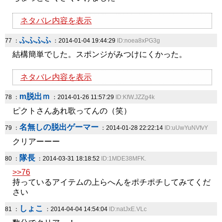
ネタバレ内容を表示
ふふふふ
77 ：
：2014-01-04 19:44:29
ID:noea8xPG3g
結構簡単でした。スポンジがみつけにくかった。
ネタバレ内容を表示
m脱出ｍ
78 ：
：2014-01-26 11:57:29
ID:KfW.JZZg4k
ピクトさんあれ歌ってんの（笑）
名無しの脱出ゲーマー
79 ：
：2014-01-28 22:22:14
ID:uUwYuNVfvY
クリアーーー
隊長
80 ：
：2014-03-31 18:18:52
ID:1MDE38MFK.
>>76
持っているアイテムの上らへんをポチポチしてみてくだ
さい
しょこ
81 ：
：2014-04-04 14:54:04
ID:natJxE.VLc