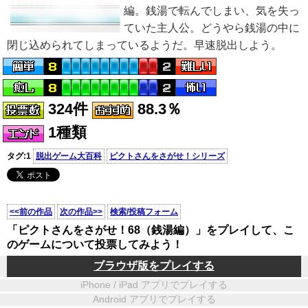
編。銭湯で転んでしまい、気を失っ
ていた主人公。どうやら銭湯の中に
閉じ込められてしまっているようだ。早速脱出しよう。
324件
88.3％
1種類
タグ:1
脱出ゲーム大百科
ピクトさんをさがせ！シリーズ
<<前の作品
次の作品>>
検索/投稿フォーム
「ピクトさんをさがせ！68（銭湯編）」をプレイして、こ
のゲームについて投票してみよう！
ブラウザ版をプレイする
iPhone / iPad アプリでプレイする
Android アプリでプレイする