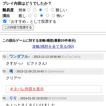
プレイ内容はどうでしたか？
難易度
簡単
難しい
演出
癒し
怖い
「おすすめ」として投票する
この脱出ゲームに対する攻略/感想(最新20件表示)
攻略/感想を全て見る(90)
ワンダフル♪
73 ：
：2013-12-13 19:56:40
ID:uT1cC3d1Ic
さすがっ♪ ピクトさん!
俺
75 ：
：2013-12-26 23:14:43
ID:Qammv2iryo
クリアー
ネタバレ内容を表示
りり
76 ：
：2014-01-02 18:33:03
ID:037c/VI30E
ちょっとさくさくいけました