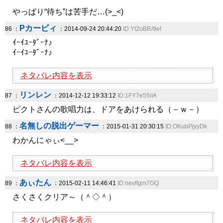
やっぱり“待ち”は苦手だ…(>_<)
Pカービィ
86 ：
：2014-09-24 20:44:20
ID:Yt2oBR/9eI
ｲｰｲﾕｰﾀﾞｰﾅ♪
ｲｰｲﾕｰﾀﾞｰﾅ♪
ネタバレ内容を表示
リンレン
87 ：
：2014-12-12 19:33:12
ID:1FY7e55iIA
ピクトさんの歌唱力は、ドアをあけられる（－ｗ－）
名無しの脱出ゲーマー
88 ：
：2015-01-31 20:30:15
ID:OKubPjyyDk
わかんにゃぃ<__>
ネタバレ内容を表示
あぃたん
89 ：
：2015-02-11 14:46:41
ID:nevfIgm7GQ
さくさくクリア～（＾◇＾）
ネタバレ内容を表示