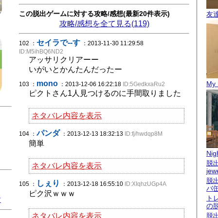
この脱出ゲームに対する攻略/感想(最新20件表示)
友
攻略/感想を全て見る(119)
セイラで--す
102 ：
：2013-11-30 11:29:58
ID:M5ihBQ6ND2
アッサリクリアーー
いがいとかんたんだったー
mono
My 
103 ：
：2013-12-06 16:22:18
ID:5GedkxaRu2
ピクトさん1人見つけるのに手間取りました
ネタバレ内容を表示
パンダ
104 ：
：2013-12-13 18:32:13
ID:fj/hwdqp8M
簡単
Nigh
脱出
ネタバレ内容を表示
jew
脱
しぇり
105 ：
：2013-12-18 16:55:10
ID:XIqhzUGp4A
バ
ピク沢ｗｗｗ
ト
君
の
ネタバレ内容を表示
脱