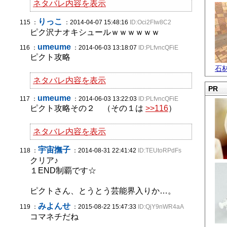
ネタバレ内容を表示
りっこ
115 ：
：2014-04-07 15:48:16
ID:Oci2FIw8C2
ピク沢ナオキシュールｗｗｗｗｗｗ
umeume
116 ：
：2014-06-03 13:18:07
ID:PLfvncQFiE
ピクト攻略
石
ネタバレ内容を表示
PR
umeume
117 ：
：2014-06-03 13:22:03
ID:PLfvncQFiE
ピクト攻略その２ （その１は
>>116
）
ネタバレ内容を表示
宇宙撫子
118 ：
：2014-08-31 22:41:42
ID:TEUtoRPdFs
クリア♪
１END制覇です☆
ピクトさん、とうとう芸能界入りか…。
みよんせ
119 ：
：2015-08-22 15:47:33
ID:QjY9nWR4aA
コマネチだね