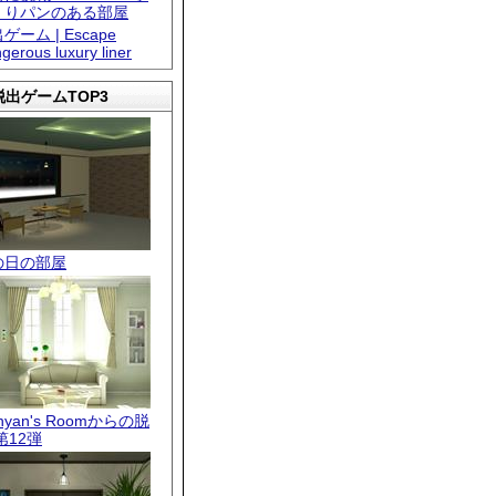
くりパンのある部屋
ゲーム | Escape
gerous luxury liner
出ゲームTOP3
の日の部屋
.nyan's Roomからの脱
第12弾