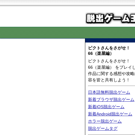
ピクトさんをさがせ！
66（楽屋編）
ピクトさんをさがせ！
66（楽屋編） をプレイ
作品に関する感想や攻略
容を皆と共有しよう！
日本語無料脱出ゲーム
新着ブラウザ脱出ゲーム
新着iOS脱出ゲーム
新着Android脱出ゲーム
ホラー脱出ゲーム
脱出ゲームタグ