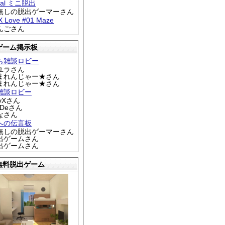
tral ミニ脱出
名無しの脱出ゲーマーさん
 X Love #01 Maze
りんごさん
ゲーム掲示板
も雑談ロビー
カユラさん
くまれんじゃー★さん
くまれんじゃー★さん
雑談ロビー
EyXさん
DDeさん
なさん
への伝言板
名無しの脱出ゲーマーさん
脱出ゲームさん
脱出ゲームさん
無料脱出ゲーム