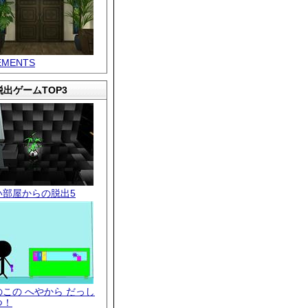
EMENTS
出ゲームTOP3
い部屋からの脱出5
のこの へやから だっし
つ！