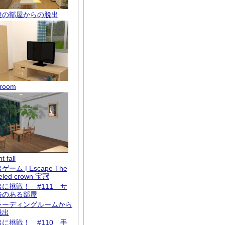
達の部屋からの脱出
room
t fall
ゲーム | Escape The
eled crown 宝冠
出に挑戦！ #111 サ
缶のある部屋
レーディングルームから
脱出
出に挑戦！ #110 手