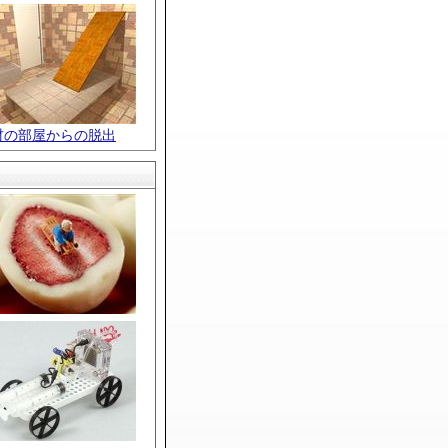
材の部屋からの脱出