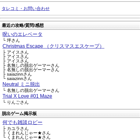
タレコミ・お問い合わせ
最近の攻略/質問/感想
呪いのエレベータ
└ 坪さん
Christmas Escape （クリスマスエスケープ）
├ アイスさん
├ アイスさん
├ アイスさん
├ 名無しの脱出ゲーマーさん
├ 名無しの脱出ゲーマーさん
├ saiazinnさん
└ saiazinnさん
Neutral ミニ脱出
└ 名無しの脱出ゲーマーさん
Trial X Love #01 Maze
└ りんごさん
脱出ゲーム掲示板
何でも雑談ロビー
├ カユラさん
├ くまれんじゃー★さん
└ くまれんじゃー★さん