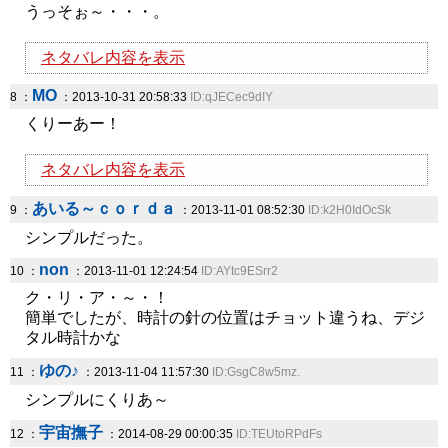
うっそぉ～・・・。
ネタバレ内容を表示
MO
8 ：
：2013-10-31 20:58:33
ID:qJECec9dIY
くりーあー！
ネタバレ内容を表示
あいる～ｃｏｒｄａ
9 ：
：2013-11-01 08:52:30
ID:k2H0IdOcSk
シンプルだった。
non
10 ：
：2013-11-01 12:24:54
ID:AYtc9ESrr2
ク・リ・ア・～・！
簡単でしたが、時計の針の位置はチョット違うね、デジ
タル時計かな
ゆの♪
11 ：
：2013-11-04 11:57:30
ID:GsgC8w5mz.
シンプルにくりあ～
宇宙撫子
12 ：
：2014-08-29 00:00:35
ID:TEUtoRPdFs