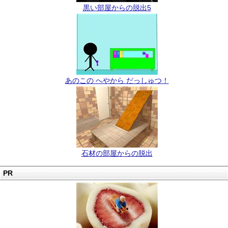
黒い部屋からの脱出5
あのこの へやから だっしゅつ！
石材の部屋からの脱出
PR