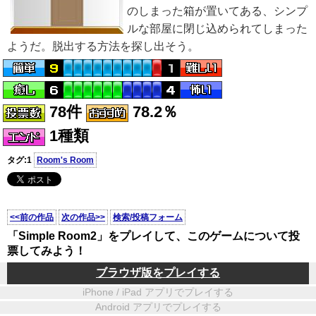
のしまった箱が置いてある、シンプ
ルな部屋に閉じ込められてしまった
ようだ。脱出する方法を探し出そう。
78件
78.2％
1種類
タグ:1
Room's Room
<<前の作品
次の作品>>
検索/投稿フォーム
「Simple Room2」をプレイして、このゲームについて投
票してみよう！
ブラウザ版をプレイする
iPhone / iPad アプリでプレイする
Android アプリでプレイする