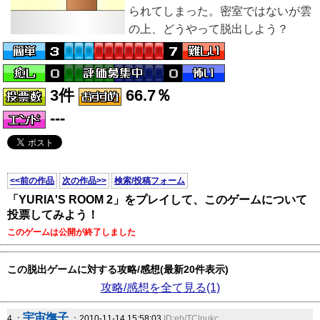
られてしまった。密室ではないが雲
の上、どうやって脱出しよう？
3件
66.7％
---
<<前の作品
次の作品>>
検索/投稿フォーム
「YURIA'S ROOM 2」をプレイして、このゲームについて
投票してみよう！
このゲームは公開が終了しました
この脱出ゲームに対する攻略/感想(最新20件表示)
攻略/感想を全て見る(1)
宇宙撫子
4 ：
：2010-11-14 15:58:03
ID:eh/TClnukc