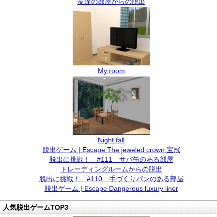
友達の部屋からの脱出
My room
Night fall
脱出ゲーム | Escape The jeweled crown 宝冠
脱出に挑戦！ #111 サバ缶のある部屋
トレーディングルームからの脱出
脱出に挑戦！ #110 手づくりパンのある部屋
脱出ゲーム | Escape Dangerous luxury liner
人気脱出ゲームTOP3