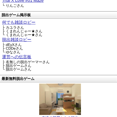
Trial X Love #01 Maze
└ りんごさん
脱出ゲーム掲示板
何でも雑談ロビー
├ カユラさん
├ くまれんじゃー★さん
└ くまれんじゃー★さん
脱出雑談ロビー
├ dEyXさん
├ CDDeさん
└ ゆなさん
運営への伝言板
├ 名無しの脱出ゲーマーさん
├ 脱出ゲームさん
└ 脱出ゲームさん
最新無料脱出ゲーム