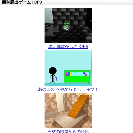
簡単脱出ゲームTOP3
黒い部屋からの脱出5
あのこの へやから だっしゅつ！
石材の部屋からの脱出