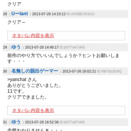
クリア
Uーlant
28 ：
：2013-07-26 14:15:12
ID:xHSBEVD3UU
クリア～
ネタバレ内容を表示
ゆう
29 ：
：2013-07-26 14:46:17
ID:b0T7oK7vK6
前作のやり方でいいんでしょうか？ヒントお願いしま
す・・・
名無しの脱出ゲーマー
30 ：
：2013-07-26 16:02:21
ID:4W.Ypi2E4Q
>yanchal さん
ありがとうございました。
11です。
クリアできました。
ネタバレ内容を表示
ゆう
31 ：
：2013-07-26 16:52:36
ID:b0T7oK7vK6
全然わかりません￥・・・