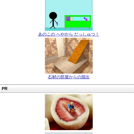
あのこの へやから だっしゅつ！
石材の部屋からの脱出
PR