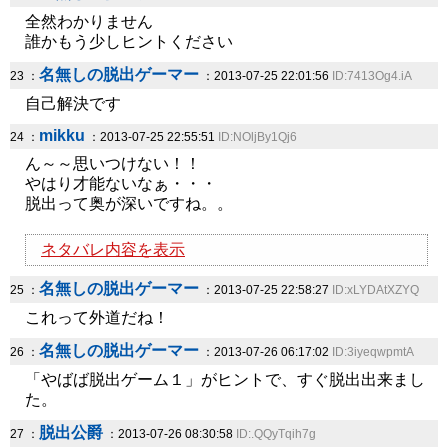
全然わかりません
誰かもう少しヒントください
名無しの脱出ゲーマー
23 ：
：2013-07-25 22:01:56
ID:7413Og4.iA
自己解決です
mikku
24 ：
：2013-07-25 22:55:51
ID:NOljBy1Qj6
ん～～思いつけない！！
やはり才能ないなぁ・・・
脱出って奥が深いですね。。
ネタバレ内容を表示
名無しの脱出ゲーマー
25 ：
：2013-07-25 22:58:27
ID:xLYDAtXZYQ
これって外道だね！
名無しの脱出ゲーマー
26 ：
：2013-07-26 06:17:02
ID:3iyeqwpmtA
「やばば脱出ゲーム１」がヒントで、すぐ脱出出来まし
た。
脱出公爵
27 ：
：2013-07-26 08:30:58
ID:.QQyTqih7g