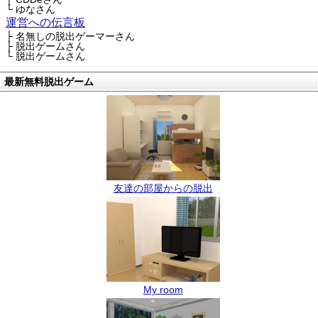
└ ゆなさん
運営への伝言板
├ 名無しの脱出ゲーマーさん
├ 脱出ゲームさん
└ 脱出ゲームさん
最新無料脱出ゲーム
友達の部屋からの脱出
My room