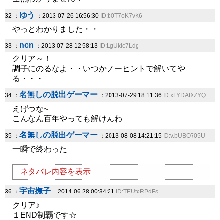
ゆう
32 ：
：2013-07-26 16:56:30
ID:b0T7oK7vK6
やっとわかりました・・
non
33 ：
：2013-07-28 12:58:13
ID:LgUkIc7Ldg
クリア～！
調子にのるなよ・・いつかノーヒントで解いてや
る・・・
名無しの脱出ゲーマー
34 ：
：2013-07-29 18:11:36
ID:xLYDAtXZYQ
えげつな~
こんなん百年やっても解けんわ
名無しの脱出ゲーマー
35 ：
：2013-08-08 14:21:15
ID:v.bUBQ705U
一瞬で終わった
ネタバレ内容を表示
宇宙撫子
36 ：
：2014-06-28 00:34:21
ID:TEUtoRPdFs
クリア♪
１END制覇です☆