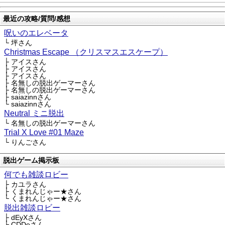
最近の攻略/質問/感想
呪いのエレベータ
└ 坪さん
Christmas Escape （クリスマスエスケープ）
├ アイスさん
├ アイスさん
├ アイスさん
├ 名無しの脱出ゲーマーさん
├ 名無しの脱出ゲーマーさん
├ saiazinnさん
└ saiazinnさん
Neutral ミニ脱出
└ 名無しの脱出ゲーマーさん
Trial X Love #01 Maze
└ りんごさん
脱出ゲーム掲示板
何でも雑談ロビー
├ カユラさん
├ くまれんじゃー★さん
└ くまれんじゃー★さん
脱出雑談ロビー
├ dEyXさん
├ CDDeさん