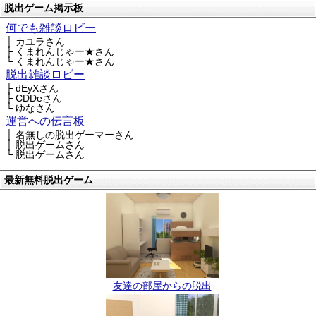
脱出ゲーム掲示板
何でも雑談ロビー
├ カユラさん
├ くまれんじゃー★さん
└ くまれんじゃー★さん
脱出雑談ロビー
├ dEyXさん
├ CDDeさん
└ ゆなさん
運営への伝言板
├ 名無しの脱出ゲーマーさん
├ 脱出ゲームさん
└ 脱出ゲームさん
最新無料脱出ゲーム
友達の部屋からの脱出