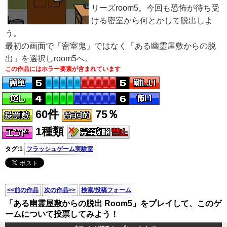
リーズroom5。今回も恐怖が待ち受
ける密室から何とかして脱出しよ
う。
最初の画面で「密室鬼」ではなく「ある幽霊屋敷からの脱
出」を選択しroom5へ。
この作品にはホラー要素が含まれています
60件
75％
1種類
タグ:1
フラッシュゲーム実験室
<<前の作品
次の作品>>
検索/投稿フォーム
「ある幽霊屋敷からの脱出 Room5」をプレイして、このゲ
ームについて投票してみよう！