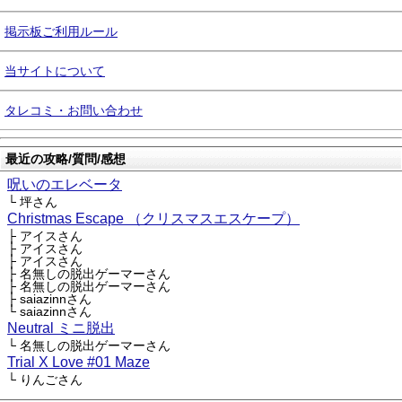
掲示板ご利用ルール
当サイトについて
タレコミ・お問い合わせ
最近の攻略/質問/感想
呪いのエレベータ
└ 坪さん
Christmas Escape （クリスマスエスケープ）
├ アイスさん
├ アイスさん
├ アイスさん
├ 名無しの脱出ゲーマーさん
├ 名無しの脱出ゲーマーさん
├ saiazinnさん
└ saiazinnさん
Neutral ミニ脱出
└ 名無しの脱出ゲーマーさん
Trial X Love #01 Maze
└ りんごさん