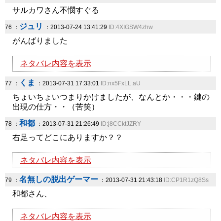
サルカワさん不憫すぐる
ジュリ
76 ：
：2013-07-24 13:41:29
ID:4XIGSW4zhw
がんばりました
ネタバレ内容を表示
くま
77 ：
：2013-07-31 17:33:01
ID:nx5FxLL.aU
ちょいちょいつまりかけましたが、なんとか・・・鍵の
出現の仕方・・（苦笑）
和都
78 ：
：2013-07-31 21:26:49
ID:j8CCktJZRY
右足ってどこにありますか？？
ネタバレ内容を表示
名無しの脱出ゲーマー
79 ：
：2013-07-31 21:43:18
ID:CP1R1zQ8Ss
和都さん、
ネタバレ内容を表示