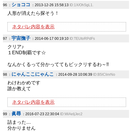
ショココ
96 ：
：2013-12-26 15:58:13
ID:1X/OhSgL1.
人形が消えたら探そう！
ネタバレ内容を表示
宇宙撫子
97 ：
：2014-06-17 00:19:10
ID:TEUtoRPdFs
クリア♪
１END制覇です☆
なんかくるって分かっててもビックリするわ～!!
にゃんここにゃんこ
98 ：
：2014-09-28 10:06:39
ID:B5lClinrNo
わけわかめです
誰か教えて
ネタバレ内容を表示
眞尋
99 ：
：2016-07-23 22:30:04
ID:WiAeIjJec2
詰まった…
分かりません