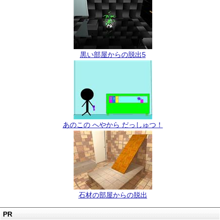
黒い部屋からの脱出5
あのこの へやから だっしゅつ！
石材の部屋からの脱出
PR