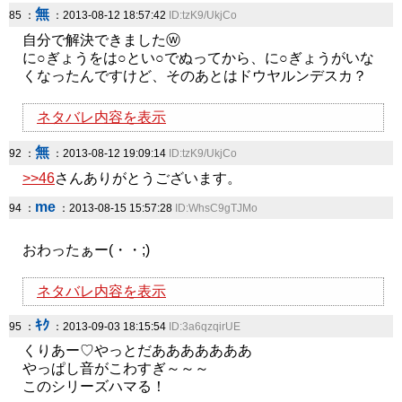
無
85 ：
：2013-08-12 18:57:42
ID:tzK9/UkjCo
自分で解決できましたⓦ
に○ぎょうをは○とい○でぬってから、に○ぎょうがいな
くなったんですけど、そのあとはドウヤルンデスカ？
ネタバレ内容を表示
無
92 ：
：2013-08-12 19:09:14
ID:tzK9/UkjCo
>>46
さんありがとうございます。
me
94 ：
：2013-08-15 15:57:28
ID:WhsC9gTJMo
おわったぁー(・・;)
ネタバレ内容を表示
ｷｸ
95 ：
：2013-09-03 18:15:54
ID:3a6qzqirUE
くりあー♡やっとだあああああああ
やっぱし音がこわすぎ～～～
このシリーズハマる！