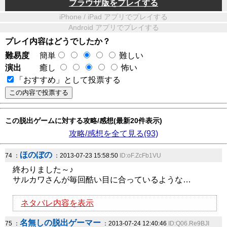
ブラウザ版をプレイする
iPhone / iPad アプリでプレイする
Android アプリでプレイする
プレイ内容はどうでしたか？
難易度
簡単
難しい
演出
癒し
怖い
「おすすめ」として投票する
この脱出ゲームに対する攻略/感想(最新20件表示)
攻略/感想を全て見る(93)
ほのぼの
74 ：
：2013-07-23 15:58:50
ID:oF.ZcFb1VU
終わりました～♪
サルカワさんが毎回酷い目に合っているような…
ネタバレ内容を表示
名無しの脱出ゲーマー
75 ：
：2013-07-24 12:40:46
ID:Q06.Re9BJI