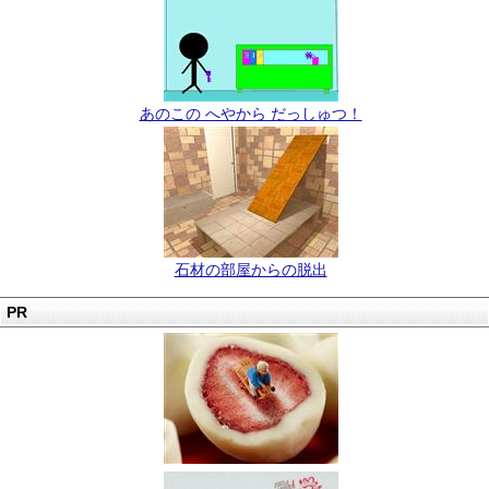
あのこの へやから だっしゅつ！
石材の部屋からの脱出
PR