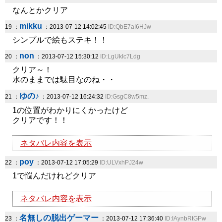
なんとかクリア
mikku
19 ：
：2013-07-12 14:02:45
ID:QbE7aI6HJw
シンプルで絵もステキ！！
non
20 ：
：2013-07-12 15:30:12
ID:LgUkIc7Ldg
クリア～！
水のままでは駄目なのね・・
ゆの♪
21 ：
：2013-07-12 16:24:32
ID:GsgC8w5mz.
1の位置がわかりにくかったけど
クリアです！！
ネタバレ内容を表示
poy
22 ：
：2013-07-12 17:05:29
ID:ULVxhPJ24w
1で悩んだけれどクリア
ネタバレ内容を表示
名無しの脱出ゲーマー
23 ：
：2013-07-12 17:36:40
ID:IAynbRtGPw