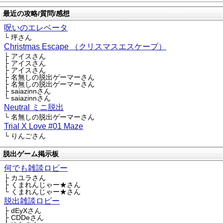
最近の攻略/質問/感想
呪いのエレベータ
└ 坪さん
Christmas Escape （クリスマスエスケープ）
├ アイスさん
├ アイスさん
├ アイスさん
├ 名無しの脱出ゲーマーさん
├ 名無しの脱出ゲーマーさん
├ saiazinnさん
└ saiazinnさん
Neutral ミニ脱出
└ 名無しの脱出ゲーマーさん
Trial X Love #01 Maze
└ りんごさん
脱出ゲーム掲示板
何でも雑談ロビー
├ カユラさん
├ くまれんじゃー★さん
└ くまれんじゃー★さん
脱出雑談ロビー
├ dEyXさん
├ CDDeさん