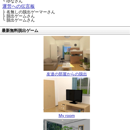
└ ゆなさん
運営への伝言板
├ 名無しの脱出ゲーマーさん
├ 脱出ゲームさん
└ 脱出ゲームさん
最新無料脱出ゲーム
友達の部屋からの脱出
My room