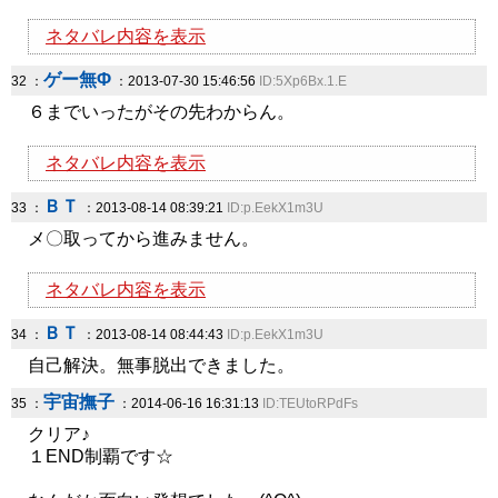
ネタバレ内容を表示
ゲー無Φ
32 ：
：2013-07-30 15:46:56
ID:5Xp6Bx.1.E
６までいったがその先わからん。
ネタバレ内容を表示
ＢＴ
33 ：
：2013-08-14 08:39:21
ID:p.EekX1m3U
メ〇取ってから進みません。
ネタバレ内容を表示
ＢＴ
34 ：
：2013-08-14 08:44:43
ID:p.EekX1m3U
自己解決。無事脱出できました。
宇宙撫子
35 ：
：2014-06-16 16:31:13
ID:TEUtoRPdFs
クリア♪
１END制覇です☆