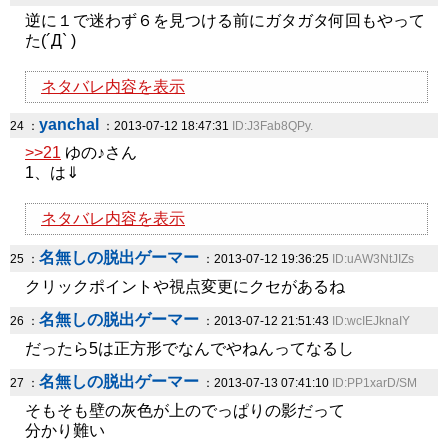
逆に１で迷わず６を見つける前にガタガタ何回もやって
た(´Д` )
ネタバレ内容を表示
yanchal
24 ：
：2013-07-12 18:47:31
ID:J3Fab8QPy.
>>21
ゆの♪さん
1、は⇓
ネタバレ内容を表示
名無しの脱出ゲーマー
25 ：
：2013-07-12 19:36:25
ID:uAW3NtJIZs
クリックポイントや視点変更にクセがあるね
名無しの脱出ゲーマー
26 ：
：2013-07-12 21:51:43
ID:wcIEJknaIY
だったら5は正方形でなんでやねんってなるし
名無しの脱出ゲーマー
27 ：
：2013-07-13 07:41:10
ID:PP1xarD/SM
そもそも壁の灰色が上のでっぱりの影だって
分かり難い