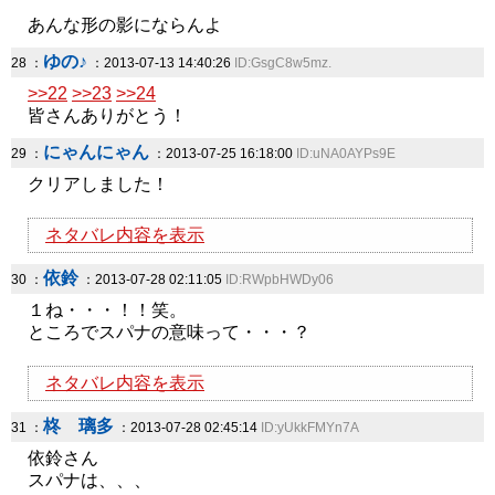
あんな形の影にならんよ
ゆの♪
28 ：
：2013-07-13 14:40:26
ID:GsgC8w5mz.
>>22
>>23
>>24
皆さんありがとう！
にゃんにゃん
29 ：
：2013-07-25 16:18:00
ID:uNA0AYPs9E
クリアしました！
ネタバレ内容を表示
依鈴
30 ：
：2013-07-28 02:11:05
ID:RWpbHWDy06
１ね・・・！！笑。
ところでスパナの意味って・・・？
ネタバレ内容を表示
柊 璃多
31 ：
：2013-07-28 02:45:14
ID:yUkkFMYn7A
依鈴さん
スパナは、、、