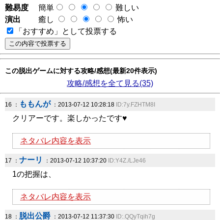
難易度
簡単
難しい
演出
癒し
怖い
「おすすめ」として投票する
この脱出ゲームに対する攻略/感想(最新20件表示)
攻略/感想を全て見る(35)
ももんが
16 ：
：2013-07-12 10:28:18
ID:7y.FZHTM8I
クリアーです。楽しかったです♥
ネタバレ内容を表示
ナーリ
17 ：
：2013-07-12 10:37:20
ID:Y4Z./LJe46
1の把握は、
ネタバレ内容を表示
脱出公爵
18 ：
：2013-07-12 11:37:30
ID:.QQyTqih7g