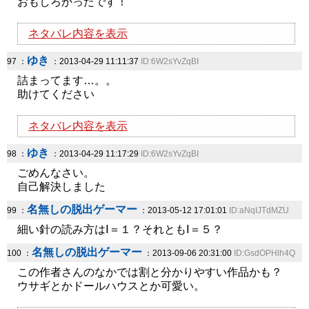
おもしろかったです！
ネタバレ内容を表示
ゆき
97 ：
：2013-04-29 11:11:37
ID:6W2sYvZqBI
詰まってます…。。
助けてください
ネタバレ内容を表示
ゆき
98 ：
：2013-04-29 11:17:29
ID:6W2sYvZqBI
ごめんなさい。
自己解決しました
名無しの脱出ゲーマー
99 ：
：2013-05-12 17:01:01
ID:aNqIJTdMZU
細い針の読み方はⅠ＝１？それともⅠ＝５？
名無しの脱出ゲーマー
100 ：
：2013-09-06 20:31:00
ID:GsdOPHlh4Q
この作者さんのなかでは割と分かりやすい作品かも？
ウサギとかドールハウスとか可愛い。