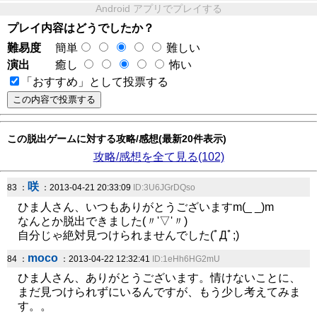
Android アプリでプレイする
プレイ内容はどうでしたか？
難易度
簡単
難しい
演出
癒し
怖い
「おすすめ」として投票する
この脱出ゲームに対する攻略/感想(最新20件表示)
攻略/感想を全て見る(102)
咲
83 ：
：2013-04-21 20:33:09
ID:3U6JGrDQso
ひま人さん、いつもありがとうございますm(_ _)m
なんとか脱出できました(〃'▽'〃)
自分じゃ絶対見つけられませんでした(ﾟДﾟ;)
moco
84 ：
：2013-04-22 12:32:41
ID:1eHh6HG2mU
ひま人さん、ありがとうございます。情けないことに、
まだ見つけられずにいるんですが、もう少し考えてみま
す。。