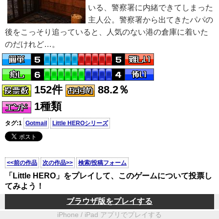
いる、警察署に内緒できてしまった
主人公。警察署から出てきたパパの
後をこっそり追っていると、人気のない港の倉庫に着いた
のだけれど…。
152件
88.2％
1種類
タグ:1
Gotmail
Little HEROシリーズ
<<前の作品
次の作品>>
検索/投稿フォーム
「Little HERO」をプレイして、このゲームについて投票し
てみよう！
ブラウザ版をプレイする
iPhone / iPad アプリでプレイする