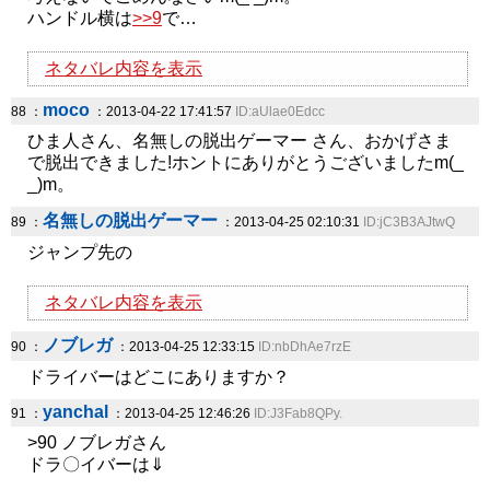
ハンドル横は
>>9
で…
ネタバレ内容を表示
moco
88 ：
：2013-04-22 17:41:57
ID:aUlae0Edcc
ひま人さん、名無しの脱出ゲーマー さん、おかげさま
で脱出できました!ホントにありがとうございましたm(_
_)m。
名無しの脱出ゲーマー
89 ：
：2013-04-25 02:10:31
ID:jC3B3AJtwQ
ジャンプ先の
ネタバレ内容を表示
ノブレガ
90 ：
：2013-04-25 12:33:15
ID:nbDhAe7rzE
ドライバーはどこにありますか？
yanchal
91 ：
：2013-04-25 12:46:26
ID:J3Fab8QPy.
>90 ノブレガさん
ドラ〇イバーは⇓