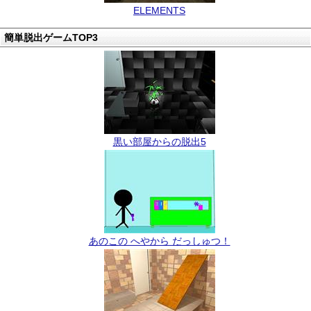
ELEMENTS
簡単脱出ゲームTOP3
黒い部屋からの脱出5
あのこの へやから だっしゅつ！