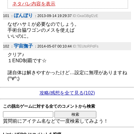
ネタバレ内容を表示
ぼんぼり
101 ：
：2013-09-14 19:29:37
ID:GxaGBgf2zE
なぜハサミが必要なのでしょう。
手術台脇ワゴンのメスを使えば
いいのに。
宇宙撫子
102 ：
：2014-05-07 00:10:44
ID:TEUtoRPdFs
クリア♪
１END制覇です☆
謎自体は解きやすかったけど…設定に無理がありますね
(^∀^;)
攻略/感想を全て見る(102)
この脱出ゲームに対する全てのコメントから検索
質問前にアイテム名などで一度検索してみよう！