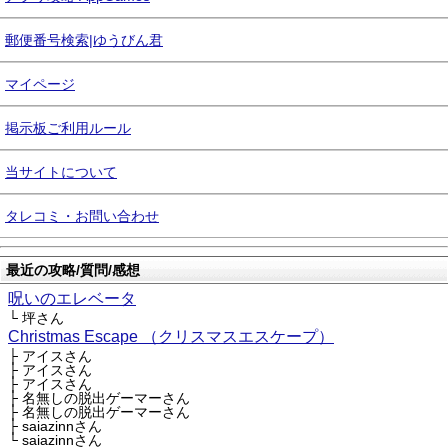
郵便番号検索|ゆうびん君
マイページ
掲示板ご利用ルール
当サイトについて
タレコミ・お問い合わせ
最近の攻略/質問/感想
呪いのエレベータ
└ 坪さん
Christmas Escape （クリスマスエスケープ）
├ アイスさん
├ アイスさん
├ アイスさん
├ 名無しの脱出ゲーマーさん
├ 名無しの脱出ゲーマーさん
├ saiazinnさん
└ saiazinnさん