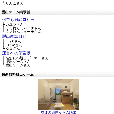
└ りんごさん
脱出ゲーム掲示板
何でも雑談ロビー
├ カユラさん
├ くまれんじゃー★さん
└ くまれんじゃー★さん
脱出雑談ロビー
├ dEyXさん
├ CDDeさん
└ ゆなさん
運営への伝言板
├ 名無しの脱出ゲーマーさん
├ 脱出ゲームさん
└ 脱出ゲームさん
最新無料脱出ゲーム
友達の部屋からの脱出