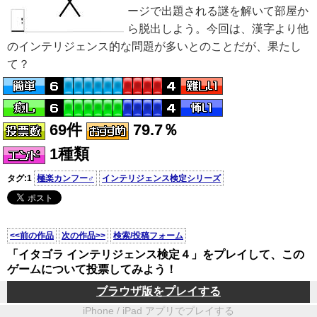
ージで出題される謎を解いて部屋か
ら脱出しよう。今回は、漢字より他
のインテリジェンス的な問題が多いとのことだが、果たし
て？
69件
79.7％
1種類
タグ:1
極楽カンフー♂
インテリジェンス検定シリーズ
<<前の作品
次の作品>>
検索/投稿フォーム
「イタゴラ インテリジェンス検定４」をプレイして、この
ゲームについて投票してみよう！
ブラウザ版をプレイする
iPhone / iPad アプリでプレイする