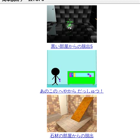
黒い部屋からの脱出5
あのこの へやから だっしゅつ！
石材の部屋からの脱出