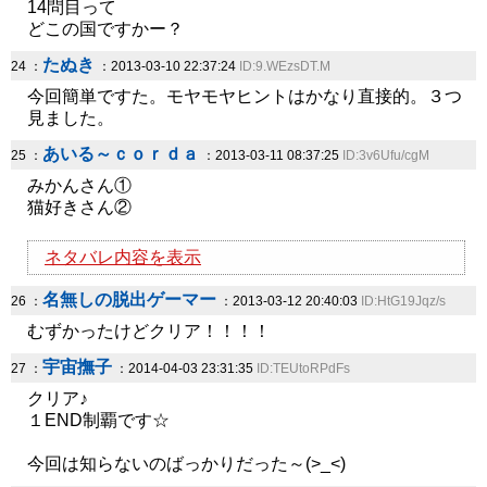
14問目って
どこの国ですかー？
たぬき
24 ：
：2013-03-10 22:37:24
ID:9.WEzsDT.M
今回簡単ですた。モヤモヤヒントはかなり直接的。３つ
見ました。
あいる～ｃｏｒｄａ
25 ：
：2013-03-11 08:37:25
ID:3v6Ufu/cgM
みかんさん①
猫好きさん②
ネタバレ内容を表示
名無しの脱出ゲーマー
26 ：
：2013-03-12 20:40:03
ID:HtG19Jqz/s
むずかったけどクリア！！！！
宇宙撫子
27 ：
：2014-04-03 23:31:35
ID:TEUtoRPdFs
クリア♪
１END制覇です☆
今回は知らないのばっかりだった～(>_<)