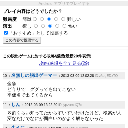
Android アプリでプレイする
プレイ内容はどうでしたか？
難易度
簡単
難しい
演出
癒し
怖い
「おすすめ」として投票する
この脱出ゲームに対する攻略/感想(最新20件表示)
攻略/感想を全て見る(29)
名無しの脱出ゲーマー
10 ：
：2013-03-09 12:02:28
ID:z/tqgEDxTQ
金魚
どうりで ググっても出てこない
平仮名で出てくるから
しん
11 ：
：2013-03-09 13:23:20
ID:IypzumdQ7o
８割くらい知ってたからすいすい行けたけど、検索が大
変なだけでなにが面白いのかよく解らなかった
生うに