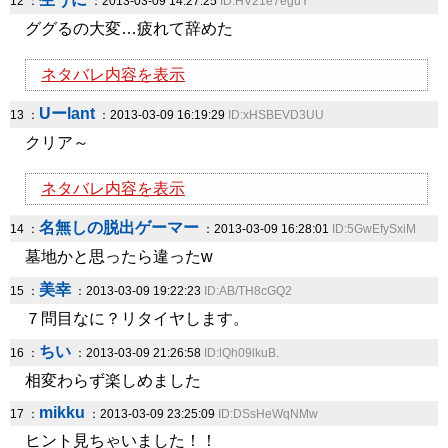
12 ：
：2013-03-09 14:27:25
ID:HV21e7eguY
ググるの大変…疲れて辞めた
ネタバレ内容を表示
Uーlant
13 ：
：2013-03-09 16:19:29
ID:xHSBEVD3UU
クリア～
ネタバレ内容を表示
名無しの脱出ゲーマー
14 ：
：2013-03-09 16:28:01
ID:5GwEfySxiM
墓地かと思ったら違ったw
美幸
15 ：
：2013-03-09 19:22:23
ID:AB/TH8cGQ2
７問目なに？リタイヤします。
ちい
16 ：
：2013-03-09 21:26:58
ID:lQh09lkuB.
相変わらず楽しめました
mikku
17 ：
：2013-03-09 23:25:09
ID:DSsHeWqNMw
ヒント見ちゃいました！！