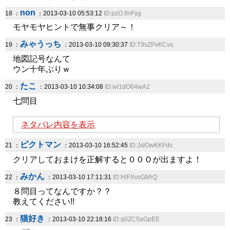
non
18 ：
：2013-03-10 05:53:12
ID:pzO.f/nFyg
モヤモヤヒントで無事クリア～！
みゃうっち
19 ：
：2013-03-10 09:30:37
ID:T9sZPvKCvs
地図記号なんて
ウン十年ぶりｗ
たこ
20 ：
：2013-03-10 10:34:08
ID:wI1dO64wA2
七問目
ネタバレ内容を表示
ピクトマン
21 ：
：2013-03-10 16:52:45
ID:JslOwKKFds
クリアしておまけを正解すると００Ｏが出ますよ！
みかん
22 ：
：2013-03-10 17:11:31
ID:HlFXvsGbhQ
８問目ってなんですか？？
教えてください!!
猫好き
23 ：
：2013-03-10 22:18:16
ID:q0ZC5aGpEE